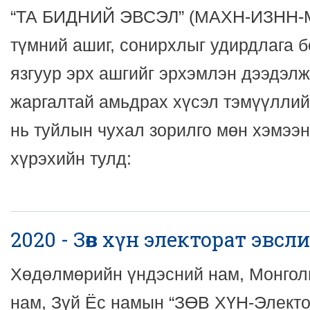
“ТА БИДНИЙ ЭВСЭЛ” (МАХН-ИЗНН-М
түмний ашиг, сонирхлыг удирдлага 
язгуур эрх ашгийг эрхэмлэн дээдэлж
жаргалтай амьдрах хүсэл тэмүүллий
нь туйлын чухал зорилго мөн хэмээн
хүрэхийн тулд:
2020 - Зөв хүн электорат эвсли
Хөдөлмөрийн үндэсний нам, Монгол
нам, Зүй Ёс намын “ЗӨВ ХҮН-Электо