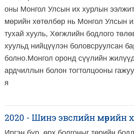
оны Монгол Улсын их хурлын ээлжит
мөрийн хөтөлбөр нь Монгол Улсын и
тухай хууль, Хөгжлийн бодлого төлө
хуульд нийцүүлэн боловсруулсан ба
болно.Монгол оронд сүүлийн жилүүд
ардчиллын болон тогтолцооны гажуу
я
2020 - Шинэ эвслийн мөрийн хөт
Иргэн бүр, өрх болгоныг төрийн бодл