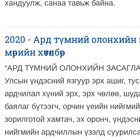
хандуулж, санаа тавьж байна.
2020 - Ард түмний олонхийн
мөрийн хөтөлбөр
“АРД ТҮМНИЙ ОЛОНХИЙН ЗАСАГЛАЛ
Улсын үндэсний язгуур эрх ашиг, тус
ардчилал хүний эрх, эрх чөлөө, шуд
баялаг бүтээгч, орчин үеийн нийгмий
зорилготой хамтач, эх оронч, үндэсн
нийгмийн ардчиллын үзэлд суурилса