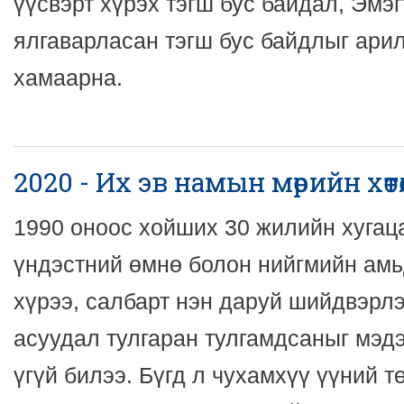
үүсвэрт хүрэх тэгш бус байдал, Эмэ
ялгаварласан тэгш бус байдлыг ари
хамаарна.
2020 - Их эв намын мөрийн хөтө
1990 оноос хойших 30 жилийн хугац
үндэстний өмнө болон нийгмийн ам
хүрээ, салбарт нэн даруй шийдвэрлэ
асуудал тулгаран тулгамдсаныг мэдэ
үгүй билээ. Бүгд л чухамхүү үүний 