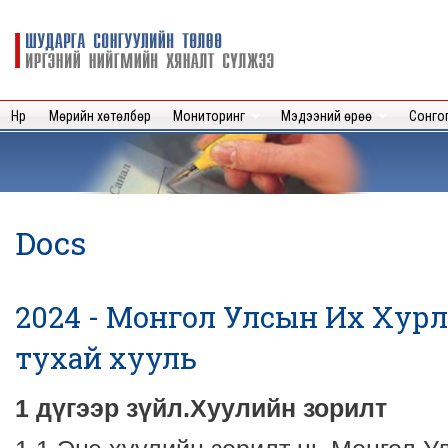
Sk
m
Шударга
c
сонгуулийн
төлөө иргэний
нийгмийн
Нүүр
Мөрийн хөтөлбөр
Мониторинг
Мэдээний өрөө
Сонго
хяналт
сүлжээ
Docs
2024 - Монгол Улсын Их Хур
тухай хууль
1 дүгээр зүйл.Хуулийн зорилт