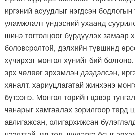
иргэний асуудлыг нэгдсэн бодлогын 
уламжлалт үндэсний ухаанд суурил
шинэ тогтолцоог бүрдүүлэх замаар х
боловсролтой, дэлхийн түвшинд өрс
хүчирхэг монгол хүнийг бий болгоно
эрх чөлөөг эрхэмлэн дээдэлсэн, ирг
хяналт, хариуцлагатай жинхэнэ монг
бүтээнэ. Монгол төрийн цэвэр тунга
чанарыг хамгаалах зорилгоор төрд 
авлигажсан, олигархижсан бүлэглэл
нээлттэй, ил тод, шударга ёсыг эрх