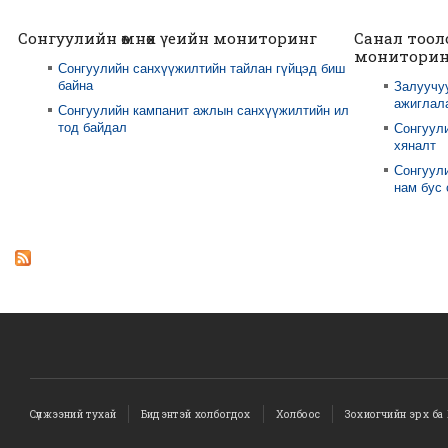
Сонгуулийн өмнөх үеийн мониторинг
Санал тоол
мониторин
Сонгуулийн санхүүжилтийн тайлан гүйцэд биш
байна
Залуучу
ажиглал
Сонгуулийн кампанит ажлын санхүүжилтийн ил
тод байдал
Сонгуул
хяналт
Сонгуули
нам бус
Сүлжээний тухай
Бидэнтэй холбогдох
Холбоос
Зохиогчийн эрх ба