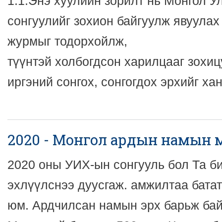
1.1.Энэ хуулийн зорилт нь Монгол 
сонгуулийг зохион байгуулж явуулах
журмыг тодорхойлж,
түүнтэй холбогдсон харилцааг зохи
иргэний сонгох, сонгогдох эрхийг ха
2020 - Монгол ардын намын мөр
2020 оны УИХ-ын сонгууль бол Та б
эхлүүлснээ дуусгаж. амжилтаа батат
юм. Ардчилсан намын эрх барьж бай