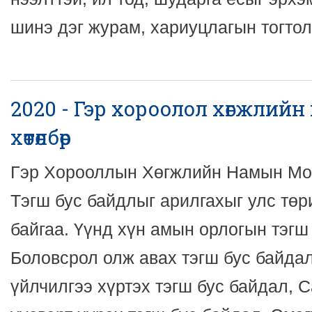
шинэ дэг журам, хариуцлагын тогтол
2020 - Гэр хороолол хөгжлий
хөтөлбөр
Гэр Хорооллын Хөгжлийн Намын Мо
Тэгш бус байдлыг арилгахыг улс төр
байгаа. Үүнд хүн амын орлогын тэгш
Боловсрол олж авах тэгш бус байда
үйлчилгээ хүртэх тэгш бус байдал, 