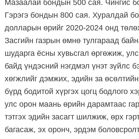
Мазаалай бондын 500 сая. Чингис б
Гэрэгэ бондын 800 сая. Хуралдай б
долларын өрийг 2020-2024 онд төлө
Засгийн газрын өмнө тулгараад бай
шударга ёсны хувьсгал өргөжиж, улс
байд үндэсний нэгдмэл үнэт зүйлс б
хөгжлийг дэмжих, эдийн за өсөлтийн
бүрд бодитой хүргэх цогц бодлого х
улс орон маань өрийн дарамтаас гар
тэтгэх эдийн засагт шилжиж, өрх гэр
багасаж, эх оронч, эрдэм боловсролт