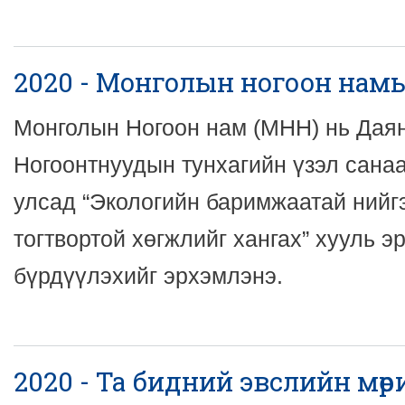
2020 - Монголын ногоон намын
Монголын Ногоон нам (МНН) нь Дая
Ногоонтнуудын тунхагийн үзэл санаа
улсад “Экологийн баримжаатай нийгэ
тогтвортой хөгжлийг хангах” хууль э
бүрдүүлэхийг эрхэмлэнэ.
2020 - Та бидний эвслийн мөрий