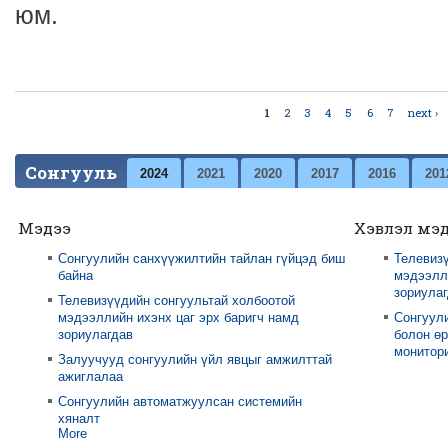
юм.
1
2
3
4
5
6
7
next ›
Pages
Сонгууль
2024
2021
2020
2017
2016
201
Мэдээ
Хэвлэл мэ
Сонгуулийн санхүүжилтийн тайлан гүйцэд биш
Телевизү
байна
мэдээлли
зориула
Телевизүүдийн сонгуультай холбоотой
мэдээллийн ихэнх цаг эрх баригч намд
Сонгуул
зориулагдав
болон өр
монитори
Залуучууд сонгуулийн үйл явцыг амжилттай
ажиглалаа
Сонгуулийн автоматжуулсан системийн
хяналт
More