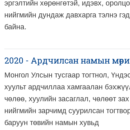
эргэлтийн хөрөнгөтэй, идэвх, оролцо
нийгмийн дундаж давхарга тэлнэ гэд
байна.
2020 - Ардчилсан намын мөрийн
Монгол Улсын тусгаар тогтнол, Үндэ
хуульт ардчиллаа хамгаалан бэхжүүл
чөлөө, хуулийн засаглал, чөлөөт зах
нийгмийн зарчимд суурилсан тогтво
баруун төвийн намын хувьд