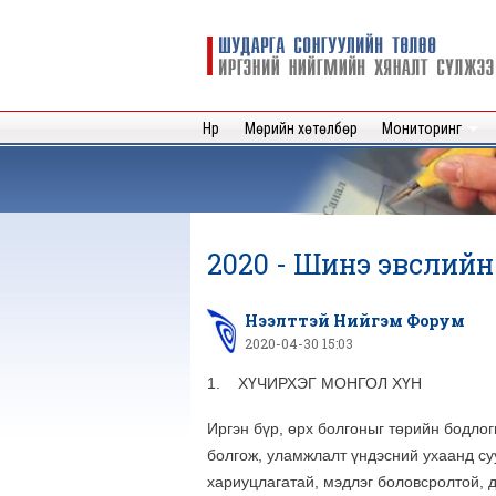
Шударга
сонгуулийн
төлөө иргэний
нийгмийн
Нүүр
Мөрийн хөтөлбөр
Мониторинг
хяналт
сүлжээ
2020 - Шинэ эвслийн м
Нээлттэй Нийгэм Форум
2020-04-30 15:03
1. ХҮЧИРХЭГ МОНГОЛ ХҮН
Иргэн бүр, өрх болгоныг төрийн бодлог
болгож, уламжлалт үндэсний ухаанд с
хариуцлагатай, мэдлэг боловсролтой, 