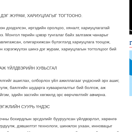
 ДЭГ ЖУРАМ, ХАРИУЦЛАГЫГ ТОГТООНО.
эн дээдэлсэн, иргэдийн оролцоо, хяналт, хариуцлагатай
нэ. Монгол төрийн цэвэр тунгалаг байх залгамж чанарыг
авлигажсан, олигархижсан бүлэглэлд хариуцлага тооцож,
эн хэрэгжүүлэх шинэ дэг журам, хариуцлагын тогтолцоог бий
 АЖ ҮЙЛДВЭРИЙН ХУВЬСГАЛ
ялгийг ашиглах, олборлох үйл ажиллагааг үндэсний эрх ашиг,
үлж, баялгийн шударга хуваарилалтыг бий болгож, аж
йгэм, эдийн засгийн хөгжилд эрс өөрчлөлтийг авчирна.
ХӨГЖЛИЙН СУУРЬ ҮНДЭС
орчны бохирдлын эрсдэлийг бууруулсан үйлдвэрлэл, хөрөнгө
үрдүүлж, дэвшилтэт технологи, шинжлэх ухаан, инновацыг