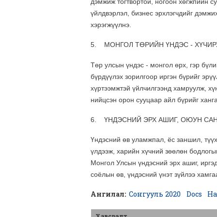
дэмжиж тогтвортой, ногоон хөгжпийн с
үйлдвэрлэл, бизнес эрхлэгчдийг дэмжи
хэрэгжүүлнэ.
5. МОНГОЛ ТӨРИЙН ҮНДЭС - ХҮЧИР
Төр улсын үндэс - монгол өрх, гэр бүл
бүрдүүлэх зорилгоор иргэн бүрийг эрү
хүртээмжтэй үйлчилгээнд хамруулж, хүн
нийцсэн орон сууцаар айл бүрийг ханга
6. ҮНДЭСНИЙ ЭРХ АШИГ, ОЮУН СА
Үндэсний өв уламжпал, ёс заншил, түүх
үлдээж, харийн хүчний зөөлөн бодлогы
Монгол Улсын үндэсний эрх ашиг, иргэд
соёлын өв, үндэсний үнэт зүйлээ хамга
Ангилал:
Сонгууль 2020
Docs
На
Хавсралт