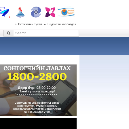
Сүлжээний тухай
Бидэнтэй холбогдох
 menu
Search
Search form