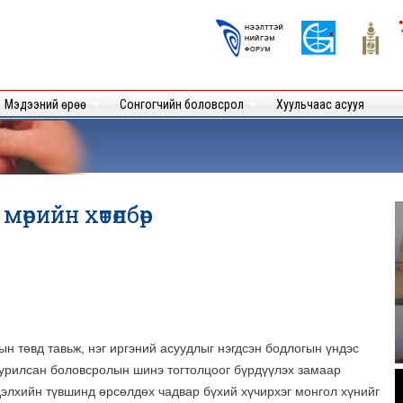
Skip to
main
Logos
content
User
Мэдээний өрөө
Сонгогчийн боловсрол
Хуульчаас асууя
өрийн хөтөлбөр
ын төвд тавьж, нэг иргэний асуудлыг нэгдсэн бодлогын үндэс
уурилсан боловсролын шинэ тогтолцоог бүрдүүлэх замаар
.
дэлхийн түвшинд өрсөлдөх чадвар бүхий хүчирхэг монгол хүнийг