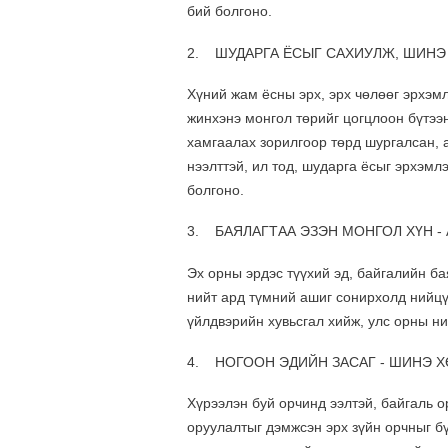
бий болгоно.
2. ШУДАРГА ЁСЫГ САХИУЛЖ, ШИНЭ
Хүний жам ёсны эрх, эрх чөлөөг эрхэмл
жинхэнэ монгол төрийг цогцлоон бүтээ
хамгаалах зорилгоор төрд шургалсан, 
нээлттэй, ил тод, шударга ёсыг эрхэмл
болгоно.
3. БАЯЛАГТАА ЭЗЭН МОНГОЛ ХҮН -
Эх орны эрдэс түүхий эд, байгалийн ба
нийт ард түмний ашиг сонирхолд нийцү
үйлдвэрийн хувьсгал хийж, улс орны ни
4. НОГООН ЭДИЙН ЗАСАГ - ШИНЭ 
Хүрээлэн буй орчинд ээлтэй, байгаль 
оруулалтыг дэмжсэн эрх зүйн орчныг б