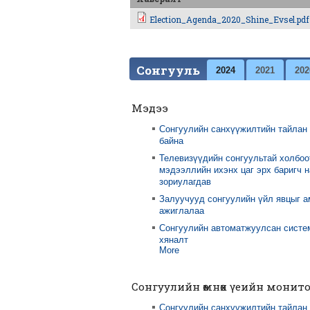
Election_Agenda_2020_Shine_Evsel.pdf
Сонгууль
2024
2021
202
Мэдээ
Сонгуулийн санхүүжилтийн тайлан
байна
Телевизүүдийн сонгуультай холбоо
мэдээллийн ихэнх цаг эрх баригч 
зориулагдав
Залуучууд сонгуулийн үйл явцыг 
ажиглалаа
Сонгуулийн автоматжуулсан систе
хяналт
More
Сонгуулийн өмнөх үеийн монит
Сонгуулийн санхүүжилтийн тайлан