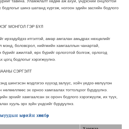
уурийг тавина. Уламжлалт хөдөө аж ахуй, үндэсний онцлогтой
х бодлогыг шинэ шатанд хүргэж, ногоон эдийн засгийн бодлого
ХЭГ МОНГОЛ ГЭР БҮЛ
ийг ирээдүйдээ итгэлтэй, амар амгалан амьдрах нөхцөлийг
үл мэнд, боловсрол, нийгмийн хамгааллын чанартай,
 бүрийг ажилтай, өрх бүрийг орлоготой болгож, орлогод
х цогц бодлогыг хэрэгжүүлнэ.
НААНЫ СЭРГЭЛТ
энд шингэсэн мэдлэгээ хүүхэд залуус, хойч үедээ өвлүүлэн
н нөлөөллөөс эх орноо хамгаалах тогтолцоог бүрдүүлнэ.
ийн эрхийг хамгаалсан эх оронч бодлого хэрэгжүүлж, их түүх,
алах хууль эрх зүйн үндсийг бүрдүүлнэ.
муудын мөрийн хөтөлбөр
Хэмжээ