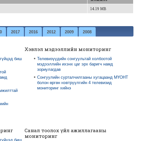
14.19 MB
0
2017
2016
2012
2009
2008
Хэвлэл мэдээллийн мониторинг
 гүйцэд биш
Телевизүүдийн сонгуультай холбоотой
мэдээллийн ихэнх цаг эрх баригч намд
зориулагдав
той
намд
Сонгуулийн сурталчилгааны хугацаанд МҮОНТ
болон өргөн нэвтрүүлгийн 4 телевизид
мониторинг хийнэ
амжилттай
мийн
оринг
Санал тоолох үйл ажиллагааны
мониторинг
 гүйцэд биш