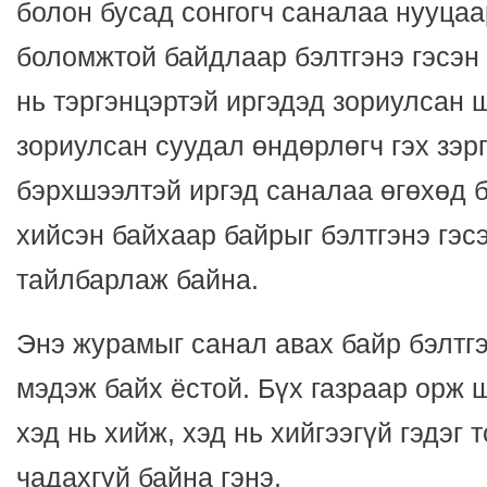
болон бусад сонгогч саналаа нууцаа
боломжтой байдлаар бэлтгэнэ гэсэн
нь тэргэнцэртэй иргэдэд зориулсан ш
зориулсан суудал өндөрлөгч гэх зэр
бэрхшээлтэй иргэд саналаа өгөхөд 
хийсэн байхаар байрыг бэлтгэнэ гэс
тайлбарлаж байна.
Энэ журамыг санал авах байр бэлтг
мэдэж байх ёстой. Бүх газраар орж 
хэд нь хийж, хэд нь хийгээгүй гэдэг
чадахгүй байна гэнэ.