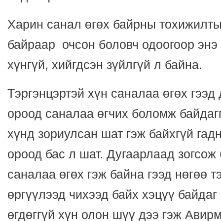
Харин санал өгөх байрны тохижилтыг
байраар
очсон боловч одоогоор энэ
хүнгүй, хийгдсэн зүйлгүй л байна.
Тэргэнцэртэй хүн саналаа өгөх гээд
ороод саналаа өгчих боломж байдагг
хүнд зориулсан шат гэж байхгүй гад
ороод бас л шат. Дугаарлаад зогсож
саналаа өгөх гэж байна гээд нөгөө т
өргүүлээд чихээд байх хэцүү байдаг
өгдөггүй хүн олон шүү дээ гэж Авир