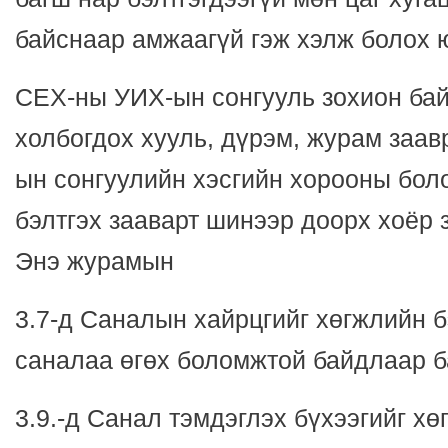
байснаар амжаагүй гэж хэлж болох 
СЕХ-ны УИХ-ын сонгууль зохион ба
холбогдох хууль, дүрэм, журам заав
ын сонгуулийн хэсгийн хорооны бол
бэлтгэх зааварт шинээр доорх хоёр 
Энэ журамын
3.7-д Саналын хайрцгийг хөгжлийн б
саналаа өгөх боломжтой байдлаар б
3.9.-д Санал тэмдэглэх бүхээгийг х