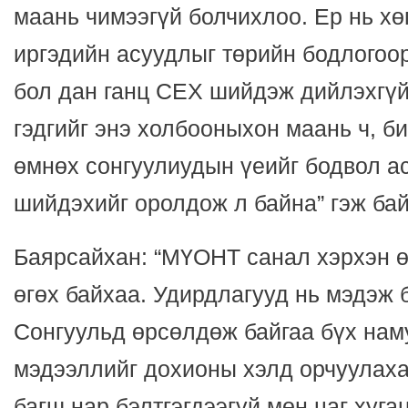
маань чимээгүй болчихлоо. Ер нь х
иргэдийн асуудлыг төрийн бодлогоор
бол дан ганц СЕХ шийдэж дийлэхгүй
гэдгийг энэ холбооныхон маань ч, би
өмнөх сонгуулиудын үеийг бодвол а
шийдэхийг оролдож л байна” гэж ба
Баярсайхан: “МҮОНТ санал хэрхэн ө
өгөх байхаа. Удирдлагууд нь мэдэж 
Сонгуульд өрсөлдөж байгаа бүх на
мэдээллийг дохионы хэлд орчуулаха
багш нар бэлтгэгдээгүй мөн цаг хуг