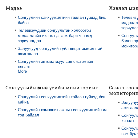
Мэдээ
Хэвлэл мэ
Сонгуулийн санхүүжилтийн тайлан гүйцэд биш
Телевизү
байна
мэдээлли
зориула
Телевизүүдийн сонгуультай холбоотой
мэдээллийн ихэнх цаг эрх баригч намд
Сонгуул
зориулагдав
болон өр
монитори
Залуучууд сонгуулийн үйл явцыг амжилттай
ажиглалаа
Сонгуулийн автоматжуулсан системийн
хяналт
More
Сонгуулийн өмнөх үеийн мониторинг
Санал тоол
мониторин
Сонгуулийн санхүүжилтийн тайлан гүйцэд биш
байна
Залуучу
ажиглал
Сонгуулийн кампанит ажлын санхүүжилтийн ил
тод байдал
Сонгуул
хяналт
Сонгуули
нам бус