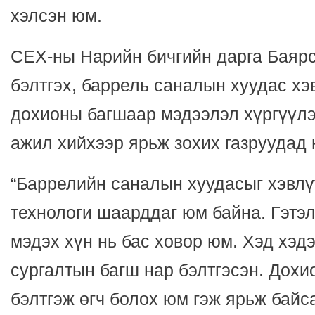
хэлсэн юм.
СЕХ-ны Нарийн бичгийн дарга Баяр
бэлтгэх, баррель саналын хуудас х
дохионы багшаар мэдээлэл хүргүүлэх
ажил хийхээр ярьж зохих газруудад 
“Баррелийн саналын хуудасыг хэвл
технологи шаарддаг юм байна. Гэтэл
мэдэх хүн нь бас ховор юм. Хэд хэд
сургалтын багш нар бэлтгэсэн. Дохи
бэлтгэж өгч болох юм гэж ярьж байс