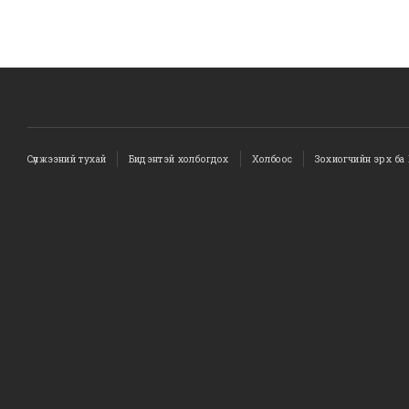
Сүлжээний тухай
Бидэнтэй холбогдох
Холбоос
Зохиогчийн эрх ба