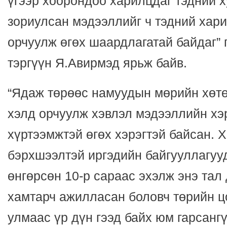
үгээр хоорондоо харилцдаг тэдний х
зориулсан мэдээллийг ч тэдний хар
орчуулж өгөх шаардлагатай байдаг”
тэргүүн Я.Авирмэд ярьж байв.
“Ядаж төрөөс намуудын мөрийн хөт
хэлд орчуулж хэвлэл мэдээллийн хэ
хүртээмжтэй өгөх хэрэгтэй байсан. 
бэрхшээлтэй иргэдийн байгууллагуу
өнгөрсөн 10-р сараас эхэлж энэ тал
хамтарч ажилласан боловч төрийн ц
улмаас үр дүн гээд байх юм гарсанг