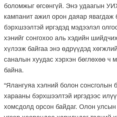
боломжыг өгсөнгүй. Энэ удаагын УИ
кампанит ажил орон даяар явагдаж 
бэрхшээлтэй иргэдэд мэдээлэл олгос
хэнийг сонгохоо аль хэдийн шийдчи
хүлээж байгаа энэ өдрүүдэд хөгжли
саналын хуудас хэрхэн бөглөхөө ч 
байна.
“Ялангуяа хэлний болон сонсголын 
харааны бэрхшээлтэй иргэдээс илү
хомсдолд орсон байдаг. Олон улсын