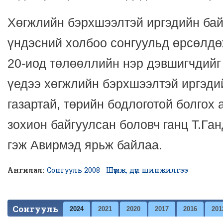
Хөгжлийн бэрхшээлтэй иргэдийн ба
үндэсний холбоо сонгуульд өрсөлдө
20-иод төлөөллийн нэр дэвшигчдийг
үедээ хөгжлийн бэрхшээлтэй иргэди
газартай, төрийн бодлоготой болгох
зохион байгуулсан боловч ганц Т.Га
гэж Авирмэд ярьж байлаа.
Ангилал:
Сонгууль 2008
Шүүмж, дүн шинжилгээ
Сонгууль
2024
2021
2020
2017
2016
201