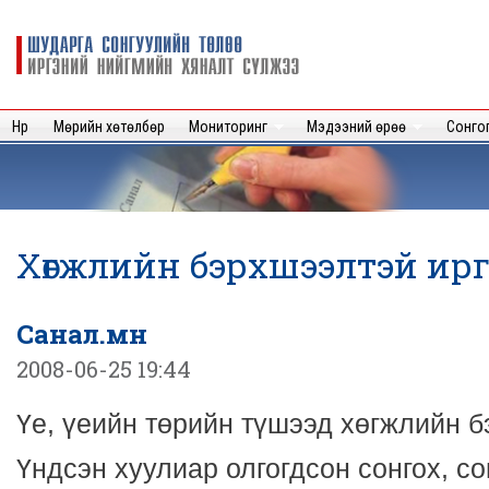
Sk
m
Шударга
c
сонгуулийн
төлөө иргэний
нийгмийн
Нүүр
Мөрийн хөтөлбөр
Мониторинг
Мэдээний өрөө
Сонго
хяналт
сүлжээ
Хөгжлийн бэрхшээлтэй ирг
Санал.мн
2008-06-25 19:44
Үе, үеийн төрийн түшээд хөгжлийн 
Үндсэн хуулиар олгогдсон сонгох, со