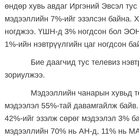
өндөр хувь авдаг Иргэний Эвсэл тус
мэдээллийн 7%-ийг эзэлсэн байна. 
ногджээ. ҮШН-д 3% ногдсон бол ЭОН
1%-ийн нэвтрүүлгийн цаг ногдсон ба
Бие даагчид тус телевиз нэвтрү
зориулжээ.
Мэдээллийн чанарын хувьд төв
мэдээлэл 55%-тай давамгайлж байв.
42%-ийг эзэлж сөрөг мэдээлэл 3% б
мэдээллийн 70% нь АН-д, 11% нь МА