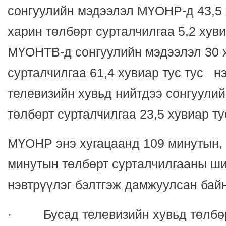
сонгуулийн мэдээлэл МҮОНР-д 43,5 
харин төлбөрт сурталчилгаа 5,2 хув
МҮОНТВ-д сонгуулийн мэдээлэл 30 х
сурталчилгаа 61,4 хувиар тус тус н
телевизийн хувьд нийтдээ сонгуулий
төлбөрт сурталчилгаа 23,5 хувиар т
МҮОНР энэ хугацаанд 109 минутын
минутын төлбөрт сурталчилгааны ши
нэвтрүүлэг бэлтгэж дамжуулсан бай
· Бусад телевизийн хувьд төлбөр