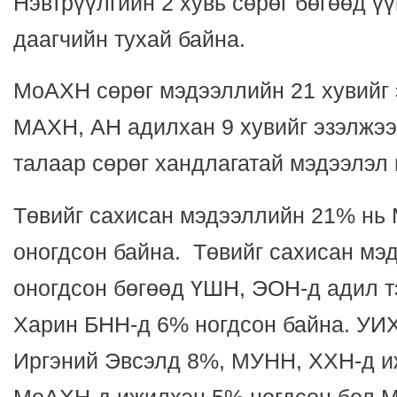
Нэвтрүүлгийн 2 хувь сөрөг бөгөөд үү
даагчийн тухай байна.
МоАХН сөрөг мэдээллийн 21 хувийг 
МАХН, АН адилхан 9 хувийг эзэлжээ
талаар сөрөг хандлагатай мэдээлэл 
Төвийг сахисан мэдээллийн 21% нь
оногдсон байна. Төвийг сахисан мэ
оногдсон бөгөөд ҮШН, ЭОН-д адил т
Харин БНН-д 6% ногдсон байна. УИХ
Иргэний Эвсэлд 8%, МУНН, ХХН-д и