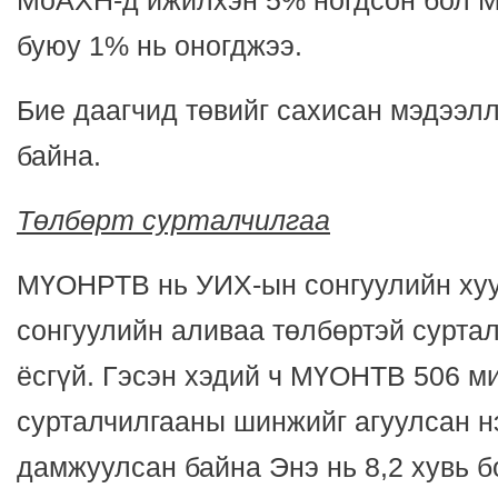
МоАХН-д ижилхэн 5% ногдсон бол М
буюу 1% нь оногджээ.
Бие даагчид төвийг сахисан мэдээл
байна.
Төлбөрт сурталчилгаа
МҮОНРТВ нь УИХ-ын сонгуулийн хуу
сонгуулийн аливаа төлбөртэй сурта
ёсгүй. Гэсэн хэдий ч МҮОНТВ 506 м
сурталчилгааны шинжийг агуулсан н
дамжуулсан байна Энэ нь 8,2 хувь б