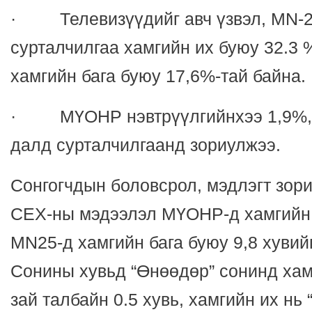
· Телевизүүдийг авч үзвэл, MN-2
сурталчилгаа хамгийн их буюу 32.3 
хамгийн бага буюу 17,6%-тай байна.
· МҮОНР нэвтрүүлгийнхээ 1,9%,
далд сурталчилгаанд зориулжээ.
Сонгогчдын боловсрол, мэдлэгт зор
СЕХ-ны мэдээлэл МҮОНР-д хамгийн и
MN25-д хамгийн бага буюу 9,8 хувий
Сонины хувьд “Өнөөдөр” сонинд хам
зай талбайн 0.5 хувь, хамгийн их нь 