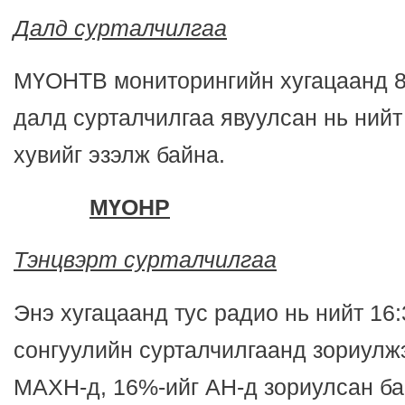
Далд сурталчилгаа
МҮОНТВ мониторингийн хугацаанд 8
далд сурталчилгаа явуулсан нь нийт
хувийг эзэлж байна.
МҮОНР
Тэнцвэрт сурталчилгаа
Энэ хугацаанд тус радио нь нийт 16:
сонгуулийн сурталчилгаанд зориулж
МАХН-д, 16%-ийг АН-д зориулсан б