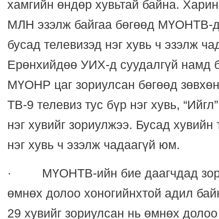
хамгийн өндөр хувьтай байна. Харин
МЛН эзэлж байгаа бөгөөд МҮОНТВ-д 
бусад телевизэд нэг хувь ч эзэлж ча
Ерөнхийдөө УИХ-д суудалгүй намд 
МҮОНР цаг зориулсан бөгөөд зөвх
ТВ-9 телевиз тус бүр нэг хувь, “Ийг
нэг хувийг зориулжээ. Бусад хувийн
нэг хувь ч эзэлж чадаагүй юм.
· МҮОНТВ-ийн бие даагчдад зори
өмнөх долоо хоногийнхтой адил ба
29 хувийг зориулсан нь өмнөх доло