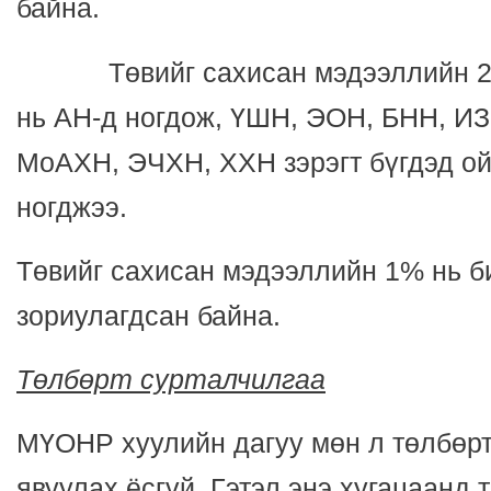
байна.
Төвийг сахисан мэдээллийн 27
нь АН-д ногдож, ҮШН, ЭОН, БНН, И
МоАХН, ЭЧХН, ХХН зэрэгт бүгдэд о
ногджээ.
Төвийг сахисан мэдээллийн 1% нь б
зориулагдсан байна.
Төлбөрт сурталчилгаа
МҮОНР хуулийн дагуу мөн л төлбөрт
явуулах ёсгүй. Гэтэл энэ хугацаанд 