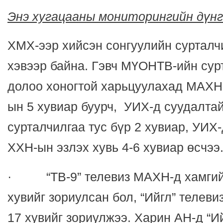
Энэ хугацааны мониторингийн дүнг
ХМХ-ээр хийсэн сонгуулийн сурталч
хэвээр байна. Гэвч МҮОНТВ-ийн сур
долоо хоногтой харьцуулахад МАХН
ын 5 хувиар буурч, УИХ-д суудалт
сурталчилгаа тус бүр 2 хувиар, УИХ
ХХН-ын эзлэх хувь 4-6 хувиар өсчээ
· “ТВ-9” телевиз МАХН-д хамгий
хувийг зориулсан бол, “Ийгл” телеви
17 хувийг зориулжээ. Харин АН-д “И