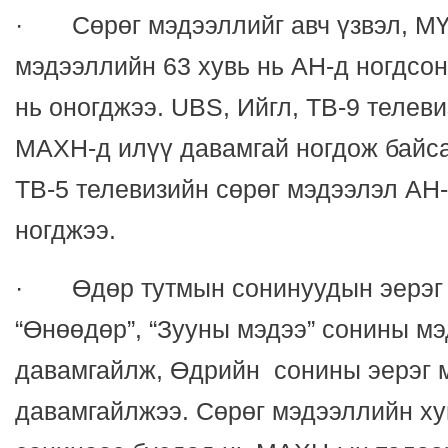
· Сөрөг мэдээллийг авч үзвэл, М
мэдээллийн 63 хувь нь АН-д ногдсо
нь оногджээ. UBS, Ийгл, ТВ-9 телев
МАХН-д илүү давамгай ногдож байсан
ТВ-5 телевизийн сөрөг мэдээлэл АН
ногджээ.
· Өдөр тутмын сонинуудын эерэг 
“Өнөөдөр”, “Зууны мэдээ” сонины м
давамгайлж, Өдрийн сонины эерэг 
давамгайлжээ. Сөрөг мэдээллийн ху