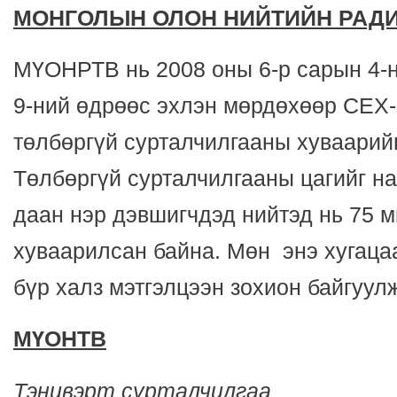
МОНГОЛЫН ОЛОН НИЙТИЙН РАДИ
МҮОНРТВ нь 2008 оны 6-р сарын 4-
9-ний өдрөөс эхлэн мөрдөхөөр СЕХ-
төлбөргүй сурталчилгааны хуваарий
Төлбөргүй сурталчилгааны цагийг на
даан нэр дэвшигчдэд нийтэд нь 75 м
хуваарилсан байна. Мөн энэ хугац
бүр халз мэтгэлцээн зохион байгуул
МҮОНТВ
Тэнцвэрт сурталчилгаа