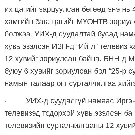
их цагийг зарцуулсан бөгөөд энэ нь 
хамгийн бага цагийг МҮОНТВ зориул
болжээ. УИХ-д суудалтай бусад нам
хувь эзэлсэн ИЗН-д “Ийгл” телевиз х
12 хувийг зориулсан байна. БНН-д 
буюу 6 хувийг зориулсан бол “25-р су
намын талаар огт сурталчилгаа хийг
· УИХ-д суудалгүй намаас Иргэни
телевизэд тодорхой хувь эзэлсэн ба 
телевизийн сурталчилгааны 12 хувий