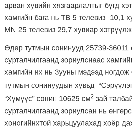
арван хувийн хязгаарлалтыг бүгд хэ
хамгийн бага нь ТВ 5 телевиз -10,1 х
MN-25 телевиз 29,7 хувиар хэтрүүл
Өдөр тутмын сонинууд 25739-36011 
сурталчилгаанд зориулснаас хамгий
хамгийн их нь Зууны мэдээд ногдож 
тутмын сонинуудын хувьд “Сэрүүлэг
2
“Хүмүүс” сонин 10625 см
зай талба
сурталчилгаанд зориулсан нь өнгөр
хоногийнхтой харьцуулахад хоёр да