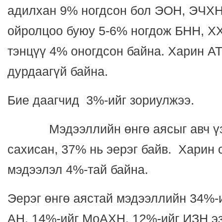
адилхан 9% ногдсон бол ЭОН, ЭЧХ
ойролцоо буюу 5-6% ногдож БНН, ХХ
тэнцүү 4% оногдсон байна. Харин А
дурдаагүй байна.
Бие даагчид 3%-ийг зориулжээ.
Мэдээллийн өнгө аясыг авч үзв
сахисан, 37% нь эерэг байв. Харин 
мэдээлэл 4%-тай байна.
Эерэг өнгө аястай мэдээллийн 34%-
АН, 14%-ийг МоАХН, 12%-ийг ИЗН э