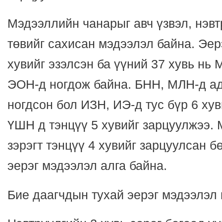
Мэдээллийн чанарыг авч үзвэл, нэвт
төвийг сахисан мэдээлэл байна. Эер
хувийг эзэлсэн ба үүний 37 хувь нь 
ЭОН-д ногдож байна. БНН, МЛН-д ад
ногдсон бол ИЗН, ИЭ-д тус бүр 6 ху
ҮШН д тэнцүү 5 хувийг зарцуулжээ
зэрэгт тэнцүү 4 хувийг зарцуулсан 
эерэг мэдээлэл алга байна.
Бие даагчдын тухай эерэг мэдээлэл 