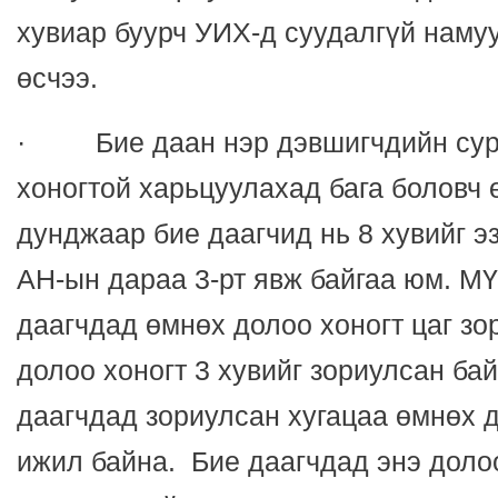
хувиар буурч УИХ-д суудалгүй намуу
өсчээ.
· Бие даан нэр дэвшигчдийн сурт
хоногтой харьцуулахад бага боловч 
дунджаар бие даагчид нь 8 хувийг 
АН-ын дараа 3-рт явж байгаа юм. М
даагчдад өмнөх долоо хоногт цаг зо
долоо хоногт 3 хувийг зориулсан б
даагчдад зориулсан хугацаа өмнөх 
ижил байна. Бие даагчдад энэ доло