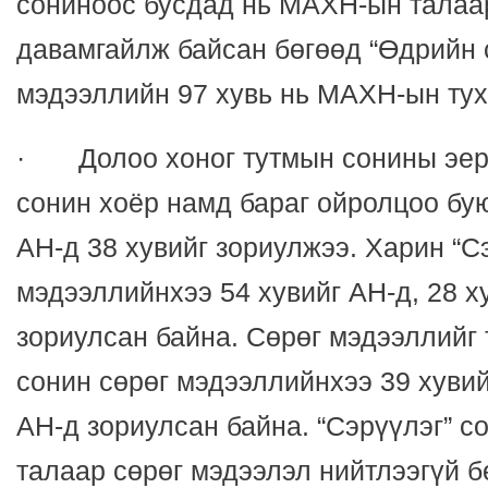
сониноос бусдад нь МАХН-ын талаа
давамгайлж байсан бөгөөд “Өдрийн 
мэдээллийн 97 хувь нь МАХН-ын тух
· Долоо хоног тутмын сонины эерэ
сонин хоёр намд бараг ойролцоо бу
АН-д 38 хувийг зориулжээ. Харин “С
мэдээллийнхээ 54 хувийг АН-д, 28 
зориулсан байна. Сөрөг мэдээллийг 
сонин сөрөг мэдээллийнхээ 39 хувий
АН-д зориулсан байна. “Сэрүүлэг” с
талаар сөрөг мэдээлэл нийтлээгүй б