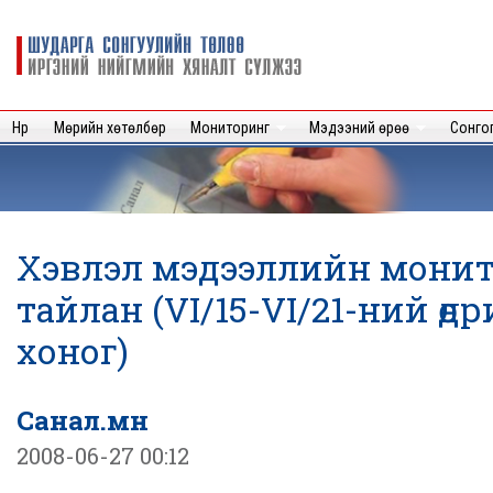
Sk
m
Шударга
c
сонгуулийн
төлөө иргэний
нийгмийн
Нүүр
Мөрийн хөтөлбөр
Мониторинг
Мэдээний өрөө
Сонго
хяналт
сүлжээ
Хэвлэл мэдээллийн мони
тайлан (VI/15-VI/21-ний өд
хоног)
Санал.мн
2008-06-27 00:12