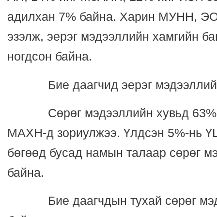
адилхан 7% байна. Харин МУНН, ЭО
эзэлж, эерэг мэдээллийн хамгийн б
ногдсон байна.
Бие даагчид эерэг мэдээллийн 
Сөрөг мэдээллийн хувьд 63%-ий
МАХН-д зориулжээ. Үлдсэн 5%-нь Ү
бөгөөд бусад намын талаар сөрөг м
байна.
Бие даагчдын тухай сөрөг мэдэ