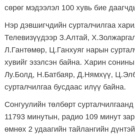
сөрөг мэдээлэл 100 хувь бие даагчд
Нэр дэвшигчдийн сурталчилгаа хари
Телевизүүдээр З.Алтай, Х.Золжаргал
Л.Гантөмөр, Ц.Ганхуяг нарын сурта
хувийг эзэлсэн байна. Харин сонины
Лу.Болд, Н.Батбаяр, Д.Нямхүү, Ц.Э
сурталчилгаа бусдаас илүү байна.
Сонгуулийн төлбөрт сурталчилгаанд
11793 минутын, радио 109 минут зар
өмнөх 2 удаагийн тайлангийн дүнтэй