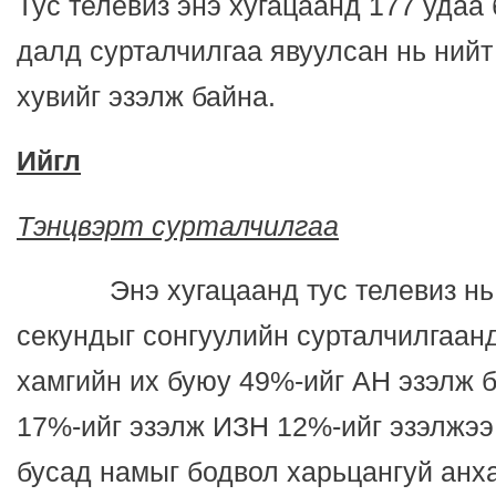
Тус телевиз энэ хугацаанд 177 удаа
далд сурталчилгаа явуулсан нь нийт
хувийг эзэлж байна.
Ийгл
Тэнцвэрт сурталчилгаа
Энэ хугацаанд тус телевиз нь н
секундыг сонгуулийн сурталчилгаан
хамгийн их буюу 49%-ийг АН эзэлж 
17%-ийг эзэлж ИЗН 12%-ийг эзэлжээ
бусад намыг бодвол харьцангуй анх