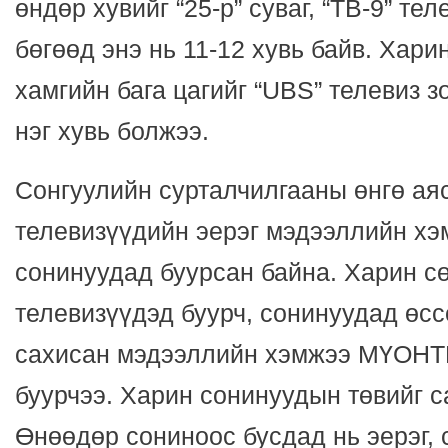
өндөр хувийг “25-р” суваг, “ТВ-9” те
бөгөөд энэ нь 11-12 хувь байв. Хари
хамгийн бага цагийг “UBS” телевиз з
нэг хувь болжээ.
Сонгуулийн сурталчилгааны өнгө ая
телевизүүдийн эерэг мэдээллийн хэ
сонинуудад буурсан байна. Харин с
телевизүүдэд буурч, сонинуудад өсс
сахисан мэдээллийн хэмжээ МҮОНТВ
буурчээ. Харин сонинуудын төвийг с
Өнөөдөр сониноос бусдад нь эерэг, 