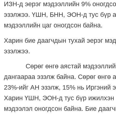
ИЗН-д эерэг мэдээллийн 9% оногдсо
эзэлжээ. ҮШН, БНН, ЭОН-д тус бүр 
мэдээллийн цаг оногдсон байна.
Харин бие даагчдын тухай эерэг мэ
эзэлжээ.
Сөрөг өнгө аястай мэдээллийн
дангаараа эзэлж байна. Сөрөг өнгө 
23%-ийг АН эзэлж, 15% нь Иргэний э
Харин ҮШН, ЭОН-д тус бүр ижилхэн 
мэдээлэл оногдсон байна. Бие даагч