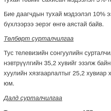
Бие даагчдын тухай мэдээлэл 10% э
бүхлээрээ эерэг өнгө аястай байв.
Төлбөрт сурталчилгаа
Тус телевизийн сонгуулийн сурталчи
нэвтрүүлгийн 35,2 хувийг эзэлж байн
хуулийн хязгаарлалтыг 25,2 хувиар х
юм.
Далд сурталчилгаа