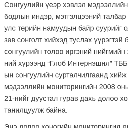
Сонгуулийн үеэр хэвлэл мэдээллийн
бодлын индэр, мэтгэлцээний талбар 
улс төрийн намуудын байр суурийг о
зөв сонголт хийхэд туслах үүрэгтэй 
сонгуулийн төлөө иргэний нийгмийн
ний хүрээнд “Глоб Интернэшнл” ТББ
ын сонгуулийн сурталчилгаанд хийж
мэдээллийн мониторингийн 2008 оны
21-нийг дуустал гурав дахь долоо х
танилцуулж байна.
Энэ долоо хоногийн мониторингид ө