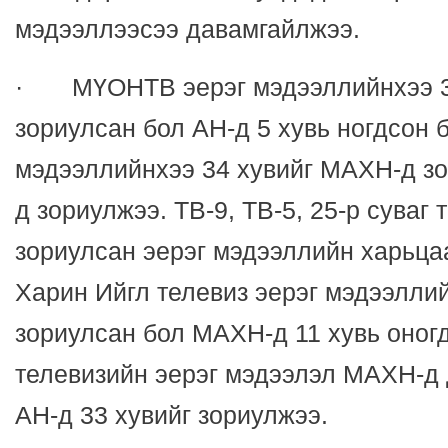
мэдээллээсээ давамгайлжээ.
· МҮОНТВ эерэг мэдээллийнхээ 3
зориулсан бол АН-д 5 хувь ногдсон
мэдээллийнхээ 34 хувийг МАХН-д зо
д зориулжээ. ТВ-9, ТВ-5, 25-р суваг
зориулсан эерэг мэдээллийн харьца
Харин Ийгл телевиз эерэг мэдээллий
зориулсан бол МАХН-д 11 хувь оног
телевизийн эерэг мэдээлэл МАХН-д 
АН-д 33 хувийг зориулжээ.