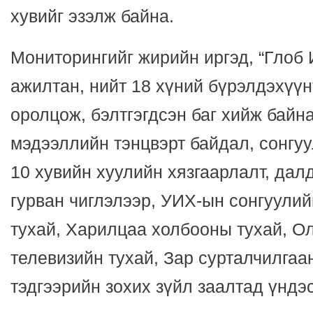
хувийг эзэлж байна.
Мониторингийг жирийн иргэд, “Глоб
ажилтан, нийт 18 хүний бүрэлдэхүүн
оролцож, бэлтгэгдсэн баг хийж байн
мэдээллийн тэнцвэрт байдал, сонгу
10 хувийн хуулийн хязгаарлалт, дал
гурван чиглэлээр, УИХ-ын сонгуулий
тухай, Харилцаа холбооны тухай, О
телевизийн тухай, Зар сурталчилгаа
тэдгээрийн зохих зүйл заалтад үндэ