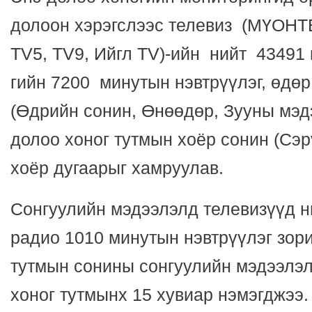
долоон хэрэгслээс телевиз (МҮОНТВ,
TV5, TV9, Ийгл TV)-ийн нийт 4349
гийн 7200 минутын нэвтрүүлэг, өдөр
(Өдрийн сонин, Өнөөдөр, Зууны мэдэ
долоо хоног тутмын хоёр сонин (Сэр
хоёр дугаарыг хамруулав.
Сонгуулийн мэдээлэлд телевизүүд н
радио 1010 минутын нэвтрүүлэг зор
тутмын сонины сонгуулийн мэдээлэл 
хоног тутмынх 15 хувиар нэмэгджээ