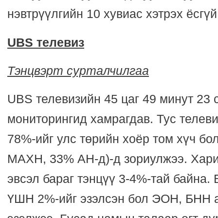
нэвтрүүлгийн 10 хувиас хэтрэх ёсгүй
UBS телевиз
Тэнцвэрт сурталчилгаа
UBS телевизийн 45 цаг 49 минут 23 
мониторингид хамрагдав. Тус телеви
78%-ийг улс төрийн хоёр том хүч б
МАХН, 33% АН-д)-д зориулжээ. Хар
эвсэл бараг тэнцүү 3-4%-тай байна.
ҮШН 2%-ийг эзэлсэн бол ЭОН, БНН а