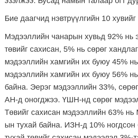
эзэлжээ. Бусад намын талаар огт ду
Бие даагчид нэвтрүүлгийн 10 хувийг
Мэдээллийн чанарын хувьд 92% нь э
төвийг сахисан, 5% нь сөрөг хандлаг
мэдээллийн хамгийн их буюу 45% нь
мэдээллийн хамгийн их буюу 56% н
байна. Эерэг мэдээллийн 33%, сөр
АН-д оногджээ. ҮШН-нд сөрөг мэдээ
Төвийг сахисан мэдээллийн 63% нь
ын тухай байна. ИЗН-д 10% ногдсон
тухай төвийг сахисан мэдээлэл 3%-т