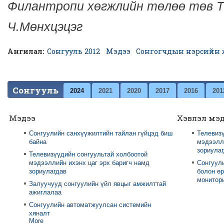
Филантропи хөгжлийн төлөө төв Т
Ч.Мөнхцэцэг
Ангилал:
Сонгууль 2012
Мэдээ
Сонгогчдын нэрсийн 
Сонгууль
2024
2021
2020
2017
2016
201
Мэдээ
Хэвлэл мэ
Сонгуулийн санхүүжилтийн тайлан гүйцэд биш
Телевизү
байна
мэдээлли
зориула
Телевизүүдийн сонгуультай холбоотой
мэдээллийн ихэнх цаг эрх баригч намд
Сонгуул
зориулагдав
болон өр
монитори
Залуучууд сонгуулийн үйл явцыг амжилттай
ажиглалаа
Сонгуулийн автоматжуулсан системийн
хяналт
More