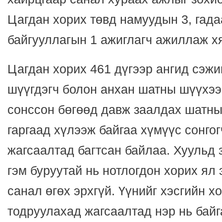
Цагдан хорих төвд намуудын 3, гад
байгууллагын 1 ажиглагч ажиллаж х
Цагдан хорих 461 дүгээр ангид сэжи
шүүгдэгч болон анхан шатны шүүхээ
сонссон бөгөөд давж заалдах шатны
гаргаад хүлээж байгаа хүмүүс сонго
жагсаалтад багтсан байлаа. Хуульд
гэм буруутай нь нотлогдон хорих ял 
санал өгөх эрхгүй. Үүнийг хэсгийн 
тодруулахад жагсаалтад нэр нь байг