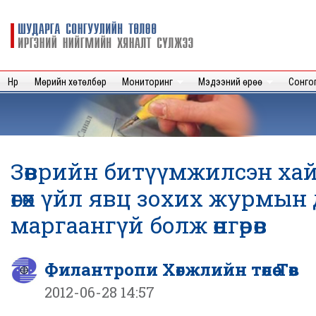
Sk
m
Шударга
c
сонгуулийн
төлөө иргэний
нийгмийн
Нүүр
Мөрийн хөтөлбөр
Мониторинг
Мэдээний өрөө
Сонго
хяналт
сүлжээ
Зөөврийн битүүмжилсэн ха
өгөх үйл явц зохих журмын
маргаангүй болж өнгөрөв
Филантропи Хөгжлийн төлөө Төв
2012-06-28 14:57