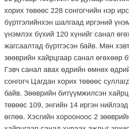
хорих төвөөс 228 сонгогчийн нэр ир
бүртгэлийнхэн шалгаад иргэний үнэ
үнэмлэх бүхий 120 хүнийг санал өгө
жагсаалтад бүртгэсэн байв. Мөн хэв
зөөврийн хайрцгаар санал өгөхөөр б
Гэвч санал авах өдрийн өмнөх өдри
сонгогч Цагдан хорих төвөөс сулла
байв. Зөөврийн битүүмжилсэн хайрц
төвөөс 109, энгийн 14 иргэн нийлээд
өглөө. Хэсгийн хорооноос 2 зөөври
хайрцгаар санал хураах ажлыг зохи