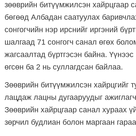
зөөврийн битүүмжилсэн хайрцгаар с
бөгөөд Албадан саатуулах баривчла
сонгогчийн нэр ирснийг иргэний бүр
шалгаад 71 сонгогч санал өгөх боло
жагсаалтад бүртгэсэн байна. Үүнээс 
өгсөн ба 2 нь суллагдсан байлаа.
Зөөврийн битүүмжилсэн хайрцгийг т
лацдаж лацны дугааруудыг ажиглагч
Зөөврийн хайрцгаар санал хураах ү
зөрчил будлиан болон маргаан гараа