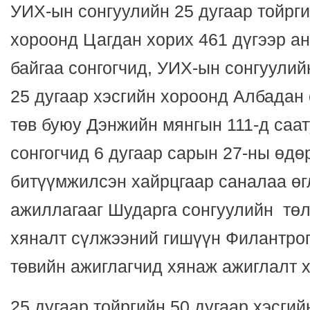
УИХ-ын сонгуулийн 25 дугаар тойрги
хороонд Цагдан хорих 461 дүгээр ан
байгаа сонгогчид, УИХ-ын сонгуулий
25 дугаар хэсгийн хороонд Албадан 
төв буюу Дэнжийн мянгын 111-д саат
сонгогчид 6 дугаар сарын 27-ны өдө
битүүмжилсэн хайрцгаар саналаа өг
ажиллагааг Шударга сонгуулийн төл
хяналт сүлжээний гишүүн Филантро
төвийн ажиглагчид хянаж ажиглалт 
25 дугаар тойргийн 50 дугаар хэсги