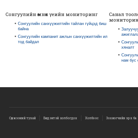
Сонгуулийн өмнөх үеийн мониторинг
Санал тоол
мониторин
Сонгуулийн санхүүжилтийн тайлан гүйцэд биш
байна
Залуучу
ажиглал
Сонгуулийн кампанит ажлын санхүүжилтийн ил
тод байдал
Сонгуул
хяналт
Сонгуули
нам бус
Сүлжээний тухай
Бидэнтэй холбогдох
Холбоос
Зохиогчийн эрх ба