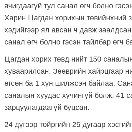
ачигдаагүй тул санал өгч болно гэсэ
Харин Цагдан хорихын төвийнхний з
хэдийгээр ял авсан ч давж заалдса
санал өгч болно гэсэн тайлбар өгч б
Цагдан хорих төвд нийт 150 саналы
хуваарилсан. Зөөврийн хайрцгаар ни
өгсөн ба 1 хүн шилжсэн байлаа. Сан
саналын хуудас хүчингүй болж, 41 
зарцуулагдаагүй буцсан.
24 дүгээр тойргийн 25 дугаар хэсгий