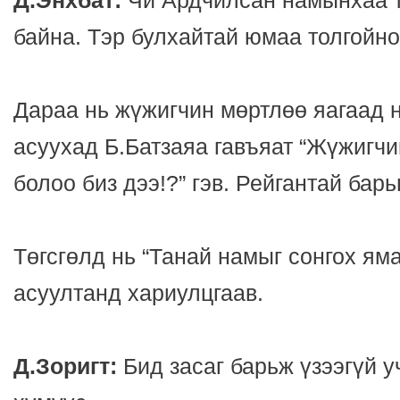
Д.Энхбат:
Чи Ардчилсан намынхаа т
байна. Тэр булхайтай юмаа толгойн
Дараа нь жүжигчин мөртлөө яагаад 
асуухад Б.Батзаяа гавъяат “Жүжигчи
болоо биз дээ!?” гэв. Рейгантай барь
Төгсгөлд нь “Танай намыг сонгох ям
асуултанд хариулцгаав.
Д.Зоригт:
Бид засаг барьж үзээгүй у