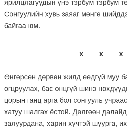
ярилцлагуудын үнэ тэрбум тэрбум тө
Сонгуулийн хувь заяаг мөнгө шийддэ
байгаа юм.
x x x
Өнгөрсөн дөрвөн жилд өөдгүй муу б
огцруулах, бас онцгүй шинэ нөхдүүд
цорын ганц арга бол сонгууль учраа
хатуу шалгах ёстой. Дөлгөөн далайд
залуурдана, харин хүчтэй шуурга, их