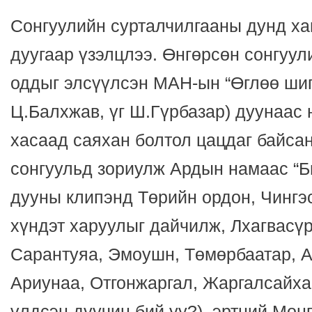
Сонгуулийн сурталчилгааны дунд ха
дуугаар үзэлцлээ. Өнгөрсөн сонгуул
оддыг элсүүлсэн МАН-ын “Өглөө шиг 
Ц.Балхжав, үг Ш.Гүрбазар) дуунаас 
хасаад саяхан болтол цацдаг байсан
сонгуульд зориулж Ардын намаас “Би
дууны клипэнд Төрийн ордон, Чингэ
хүндэт харуулыг дайчилж, Лхагвасүр
Сарантуяа, Эмоушн, Төмөрбаатар, А
Ариунаа, Отгонжаргал, Жаргалсайха
үлдсэн дуучин бий уу?), эртний Мон