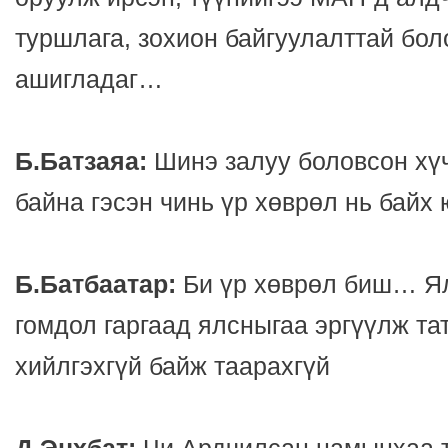
туршлага, зохион байгуулалттай бо
ашигладаг…
Б.Батзаяа:
Шинэ залуу боловсон хү
байна гэсэн чинь үр хөврөл нь байх 
Б.Батбаатар:
Би үр хөврөл биш… Ял
гомдол гаргаад ялсныгаа эргүүлж та
хийлгэхгүй байж таарахгүй