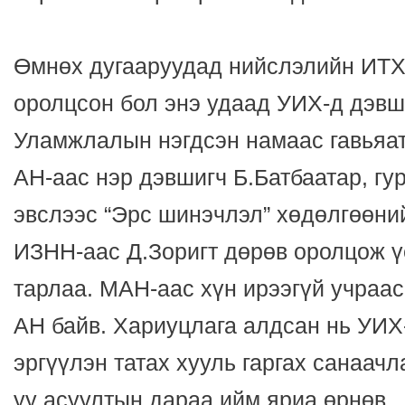
Өмнөх дугааруудад нийслэлийн ИТХ
оролцсон бол энэ удаад УИХ-д дэвш
Уламжлалын нэгдсэн намаас гавьяат
АН-аас нэр дэвшигч Б.Батбаатар, гу
эвслээс “Эрс шинэчлэл” хөдөлгөөний
ИЗНН-аас Д.Зоригт дөрөв оролцож ү
тарлаа. МАН-аас хүн ирээгүй учраа
АН байв. Хариуцлага алдсан нь УИХ
эргүүлэн татах хууль гаргах санаач
уу асуултын дараа ийм яриа өрнөв.