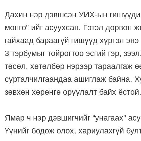
Дахин нэр дэвшсэн УИХ-ын гишүүдий
мөнгө”-ийг асуухсан. Гэтэл дөрвөн 
гайхаад бараагүй гишүүд хүртэл энэ 
3 тэрбумыг тойрогтоо эсгий гэр, зээл
төсөл, хөтөлбөр нэрээр тараалгаж ө
сурталчилгаандаа ашиглаж байна. Х
зөвхөн хөрөнгө оруулалт байх ёстой
Ямар ч нэр дэвшигчийг “унагаах” ас
Үүнийг бодож олох, хариулахгүй бул