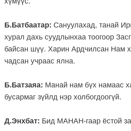
хүмүүс.
Б.Батбаатар:
Сануулахад, танай Ир
хурал дахь суудлынхаа тоогоор Засг
байсан шүү. Харин Ардчилсан Нам х
чадсан учраас ялна.
Б.Батзаяа:
Манай нам бүх намаас х
бусармаг зүйлд нэр холбогдоогүй.
Д.Энхбат:
Бид МАНАН-гаар ёстой з