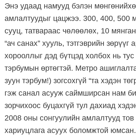
Энэ удаад намууд бэлэн мөнгөнийхө
амлалтуудыг цацжээ. 300, 400, 500 
сууц, татвараас чөлөөлөх, 10 мянган
“ач санах” хууль, тэтгэврийн зөрүүг а
хорооллыг дэд бүтцэд холбох нь тус
тэрбумын өртөгтэй. Метро ашиглалт
зуун тэрбум!) зогсохгүй “та хэдэн тө
гэж санал асууж саймширсан нам би
зорчихоос буцахгүй тул дахиад хэдэ
2008 оны сонгуулийн амлалтууд тов
хариуцлага асуух боломжтой юмсан.