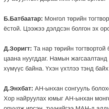
Б.Батбаатар:
Монгол төрийн тогтвор
ёстой. Цээжээ дэлдсэн болгон эх ор
Д.Зоригт:
Та нар төрийн тогтвортой 
цаана нуугддаг. Намын жагсаалтанд 
хүмүүс байна. Үхэн үхтлээ тэнд байх
Д.Энхбат:
АН-ынхан сонгууль болохо
Хор найруулах юмыг АН-ынхан монг
оруулж ирсэн, түүнийгээ МАН-д алд