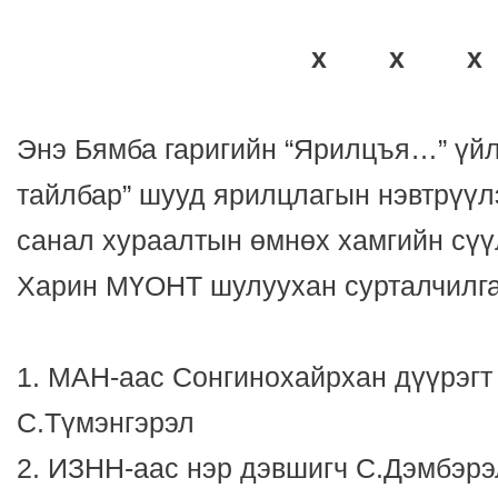
x x x
Энэ Бямба гаригийн “Ярилцъя…” үйл
тайлбар” шууд ярилцлагын нэвтрүүл
санал хураалтын өмнөх хамгийн сүү
Харин МҮОНТ шулуухан сурталчилга
1. МАН-аас Сонгинохайрхан дүүрэгт
С.Түмэнгэрэл
2. ИЗНН-аас нэр дэвшигч С.Дэмбэрэ