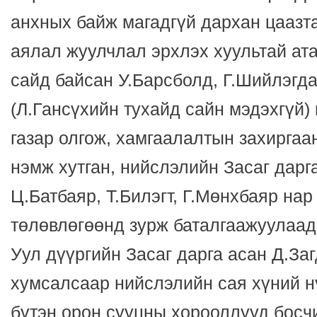
анхных байж магадгүй дархан цаазт
аялал жуулчлал эрхлэх хуультай ат
сайд байсан У.Барсболд, Г.Шийлэгд
(Л.Гансүхийн тухайд сайн мэдэхгүй) 
газар олгож, хамгаалалтын захиргаа
нэмж хутган, нийслэлийн Засаг дарг
Ц.Батбаяр, Т.Билэгт, Г.Мөнхбаяр нар
төлөвлөгөөнд зурж баталгаажуулаад,
Уул дүүргийн Засаг дарга асан Д.За
хумсалсаар нийслэлийн сая хүний н
бүтэн орон сууцны хорооллууд босч