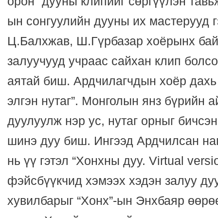
орон” дууны клипийг сөргүүлэн тавьж
ын сонгуулийн дууны их мастерууд г
Ц.Балхжав, Ш.Гүрбазар хоёрынх бай
залуучууд учраас сайхан клип болсо
аятай биш. Ардчилагчдын хоёр дахь
элгэн нутаг”. Монголын янз бүрийн 
дуулуулж нэр ус, нутаг орныг бичсэн
шинэ дуу биш. Ингээд Ардчилсан на
нь үү гэтэл “Хонхны дуу. Virtual vers
фэйсбүүкчид хэмээх хэдэн залуу дуу
хувилбарыг “Хонх”-ын Энхбаяр өөрө