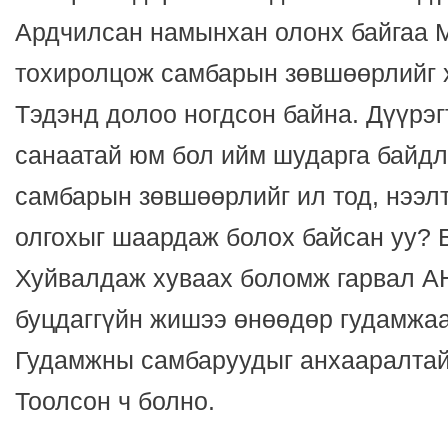
Ардчилсан намынхан олонх байгаа 
тохиролцож самбарын зөвшөөрлийг х
Тэдэнд долоо ногдсон байна. Дүүрэг
санаатай юм бол ийм шударга байдл
самбарын зөвшөөрлийг ил тод, нээл
олгохыг шаардаж болох байсан уу? Б
Хуйвалдаж хуваах боломж гарвал АН
буцдаггүйн жишээ өнөөдөр гудамжаа
Гудамжны самбаруудыг анхааралтай
Тоолсон ч болно.