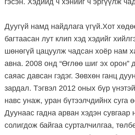
гэсэн. Хэдийд ч хэнийг ч эргүүлж ча
Дуугүй намд найдлага үгүй.Хот хөдө
багтаасан лут клип хэд хэдийг хийлг
шөнөгүй цацуулж чадсан хоёр нам х
авна. 2008 онд “Өглөө шиг эх орон” 
саяас давсан гэдэг. Зөвхөн ганц дуу
зардал. Тэгвэл 2012 оных бүр үнэтэ
навс унаж, уран бүтээлчдийнх суга ө
Дуунаас гадна арван хэдэн сувгаар 
солигдож байгаа сурталчилгаа, төлбө