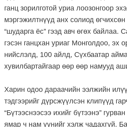
ганц зорилготой уриа лоозонгоор эх
мэргэжилтнүүд анх солиод өгчихсөн
“шударга ёс” гээд авч өгөх байлаа.
гэсэн ганцхан уриаг Монголдоо, эх о
нийслэлд, 100 айлд, Сүхбаатар айма
хувилбартайгаар өөр өөр намууд аш
Харин одоо дараачийн ээлжийн илүү
тэдгээрийг дүрсжүүлсэн клипүүд га
“Бүтээснээсээ ихийг бүтээнэ” гурван 
ямар ч нам үүнийг хэлж чадахгүй. Б