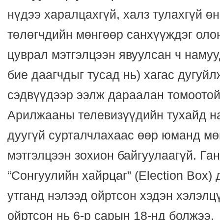
нүдээ харалцахгүй, халз тулахгүй өн
төлөгчдийн мөнгөөр санхүүждэг оло
цуврал мэтгэлцээн явуулсан ч наму
бие даагчдыг тусад нь) хагас дугуйл
сэдвүүдээр ээлж дараалан томоотой
Арилжааны телевизүүдийн тухайд на
дуугүй сурталчлахаас өөр юманд мө
мэтгэлцээн зохион байгуулаагүй. Га
“Сонгуулийн хайрцаг” (Election Box) 
утганд нэлээд ойртсон хэдэн хэлэлц
ойртсон нь 6-р сарын 18-нд болжээ.