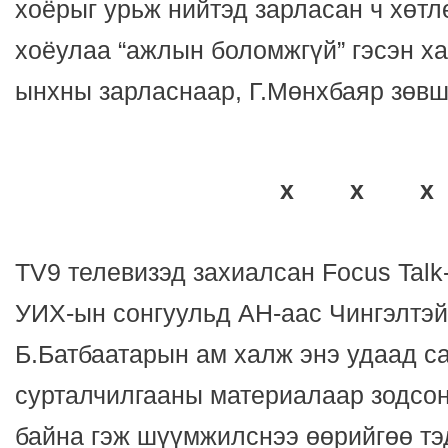
хоёрыг урьж нийтэд зарласан ч хөтл
хоёулаа “ажлын боломжгүй” гэсэн ха
ынхны зарласнаар, Г.Мөнхбаяр зөвш
x x x
TV9 телевизэд захиалсан Focus Talk
УИХ-ын сонгуульд АН-аас Чингэлтэй
Б.Батбаатарын ам халж энэ удаад с
сурталчилгааны материалаар зодсон
байна гэж шүүмжилснээ өөрийгөө тэд