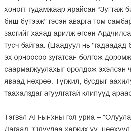
хоногт гудамжаар ярайсан “Зугтаж б
биш бүтээж” гэсэн аварга том самба
засгийг хаяад арилж өгсөн Ардчилс
тусч байгаа. (Цаадуул нь “гадаадад 
эх орноосоо зугатсан болгож дором
саармагжуулахыг оролдож эхэлсэн 
яваад нөхрөө, Түгжил, бусдыг аахи
таахалздаг агуулгатай клипүүд араас
Тэгвэл АН-ынхны гол уриа – “Олуула
Дагаад “Олуулаа хөгжих үү, цөөхүүл