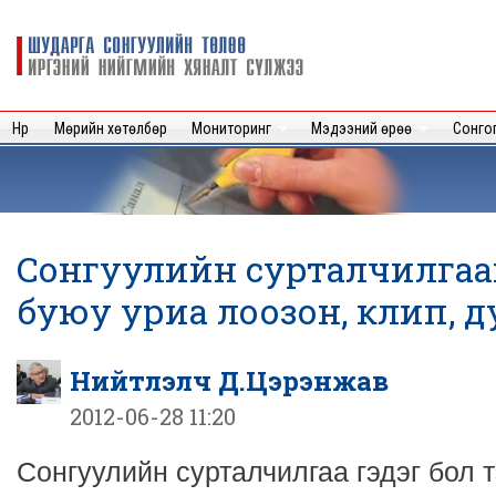
Sk
m
Шударга
c
сонгуулийн
төлөө иргэний
нийгмийн
Нүүр
Мөрийн хөтөлбөр
Мониторинг
Мэдээний өрөө
Сонго
хяналт
сүлжээ
Сонгуулийн сурталчилгаа
буюу уриа лоозон, клип, ду
Нийтлэлч Д.Цэрэнжав
2012-06-28 11:20
Сонгуулийн сурталчилгаа гэдэг бол т