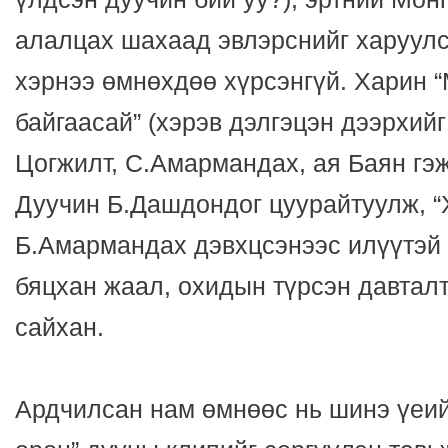
алалцах шахаад эвлэрснийг харуулс
хэрнээ өмнөхдөө хүрсэнгүй. Харин 
байгаасай” (хэрэв дэлгэцэн дээрхийг 
Цогжилт, С.Амармандах, ая Баян гэж
Дуучин Б.Дашдондог цуурайтуулж, “
Б.Амармандах дэвхцсэнээс илүүтэй 
бяцхан жаал, охидын түрсэн давтал
сайхан.
Ардчилсан нам өмнөөс нь шинэ үеий