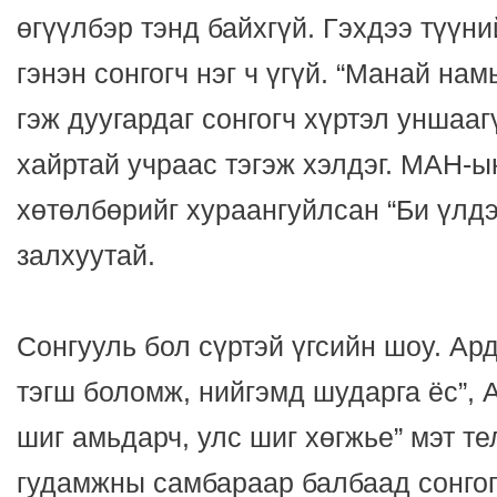
өгүүлбэр тэнд байхгүй. Гэхдээ түүни
гэнэн сонгогч нэг ч үгүй. “Манай на
гэж дуугардаг сонгогч хүртэл уншааг
хайртай учраас тэгэж хэлдэг. МАН-
хөтөлбөрийг хураангуйлсан “Би үлд
залхуутай.
Сонгууль бол сүртэй үгсийн шоу. Ар
тэгш боломж, нийгэмд шударга ёс”, 
шиг амьдарч, улс шиг хөгжье” мэт те
гудамжны самбараар балбаад сонгог