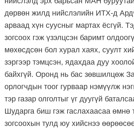
нийслэлд эрх барьсан МАН буруутай
дөрвөн жилд нийслэлийн ИТХ-д Ард
арваад хүн суусныг мартах ёсгүй. Тэ
зогсоох гэж үзэлцсэн баримт олдоог
мөхөсдсөн бол хурал хаях, суулт хи
зэргээр тэмцсэн, ядахдаа дуу хооло
байхгүй. Оронд нь бас зөвшилцөж З
орлогчдын тоог гурваар нэмүүлж нэг
тэр газар олголтыг үг дуугүй баталса
Шударга биш гэж гаслахаасаа өмнө 
зогсоохын тулд юу хийснээ өөрөөсөө