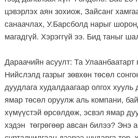
цэвэрлэх аян зохиож, Зайсанг хамга
санаачлах, У.Барсболд нарыг шорон
магадгүй. Хэрэггүй ээ. Бид таныг ша
Дараачийн асуулт: Та Улаанбаатарт 
Нийслэлд газрыг зөвхөн төсөл сонго
дуудлага худалдаагаар олгох хууль 
ямар төсөл оруулж аль компани, бай
хүмүүстэй өрсөлдөж, эсвэл ямар ду
хэдэн төгрөгөөр авсан билээ? Энэ 
сурталчилгаан дээрээ шударга төр, 