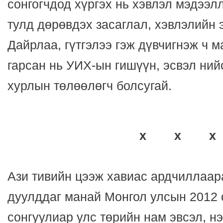
сонгогчдод хүргэх нь хэвлэл мэдээлл
тулд дөрөвдэх засаглал, хэвлэлийн 
Дайрлаа, гүтгэлээ гэж дүвчигнэж ч м
гарсан нь УИХ-ын гишүүн, эсвэл ни
хурлын төлөөлөгч болсугай.
x x x
Ази тивийн цээж хавиас ардчиллаар
дуулддаг манай Монгол улсын 2012
сонгуулиар улс төрийн нам эвсэл, н