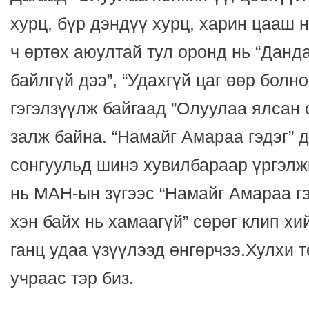
хурц, бүр дэндүү хурц, харин цааш 
ч өртөх аюултай тул оронд нь “Данд
байлгүй дээ”, “Удахгүй цаг өөр болно
гэгэлзүүлж байгаад ”Олуулаа ялсан 
залж байна. “Намайг Амараа гэдэг” 
сонгуульд шинэ хувилбараар үргэлж
нь МАН-ын зүгээс “Намайг Амараа гэ
хэн байх нь хамаагүй” сөрөг клип хи
ганц удаа үзүүлээд өнгөрчээ.Хулхи 
учраас тэр биз.