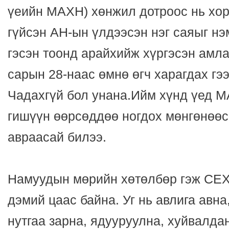
үеийн МАХН) хөнжил дотроос нь хор
гүйсэн АН-ын үлдээсэн нэг саяыг нэ
гэсэн тоонд арайхийж хүргэсэн амла
сарын 28-наас өмнө өгч харагдах гээ
Чадахгүй бол унана.Ийм хүнд үед М
гишүүн өөрсөддөө ногдох мөнгөнөөс
авраасай билээ.
Намуудын мөрийн хөтөлбөр гэж СЕХ
дэмий цаас байна. Уг нь авлига авна
нутгаа зарна, ядууруулна, хуйвалдан