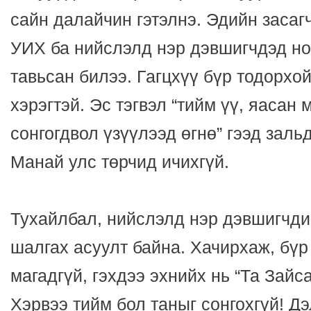
сайн далайчин гэтэлнэ. Эдийн заса
УИХ ба нийслэлд нэр дэвшигчдэд но
тавьсан билээ. Гагцхүү бүр тодорхо
хэрэгтэй. Эс тэгвэл “тийм үү, яасан 
сонгогдвол үзүүлээд өгнө” гээд заль
Манай улс төрчид ичихгүй.
Тухайлбал, нийслэлд нэр дэвшигчди
шалгах асуулт байна. Хачирхаж, бүр
магадгүй, гэхдээ эхнийх нь “Та Зайс
Хэрвээ тийм бол таныг сонгохгүй! Д