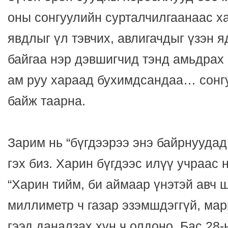
оны сонгуулийн сурталчилгаанаас х
явдлыг үл тэвчих, авлигачдыг үзэн 
байгаа нэр дэвшигчид тэнд амьдрах 
ам руу хараад бухимдсандаа… сонг
байж таарна.
Зарим нь “бүгдээрээ энэ байрнуудад
гэх биз. Харин бүгдээс илүү учраас
“Харин тийм, би аймаар үнэтэй авч 
миллиметр ч газар эзэмшдэггүй, мар
гээд даналзах хүн ч олдоно. Бас 28