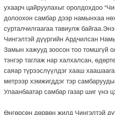
ухаарч цайруулахыг оролдохдоо “Чин
долоохон самбар дээр намынхаа нө
сурталчилгаагаа тавиулж байгаа.Эн
Чингэлтэй дүүргийн Ардчилсан Намы
Замын хажууд зоосон тоо томшгүй о
тэнгэр таглаж нар халхалсан, өдөртө
саяар түрээслүүлдэг хааш хаашаага
метрээр хэмжигддэг тэр самбарууды
Улаанбаатар самбар газар шиг үнэ ц
Өнгөрсөн дөрвөн жилд Чингэлтэй дү