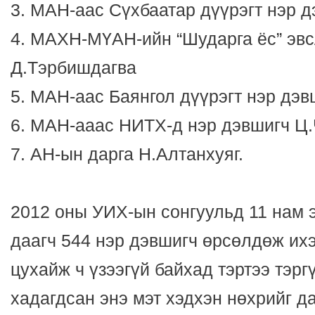
3. МАН-аас Сүхбаатар дүүрэгт нэр 
4. МАХН-МҮАН-ийн “Шударга ёс” эвс
Д.Тэрбишдагва
5. МАН-аас Баянгол дүүрэгт нэр дэв
6. МАН-ааас НИТХ-д нэр дэвшигч Ц.
7. АН-ын дарга Н.Алтанхуяг.
2012 оны УИХ-ын сонгуульд 11 нам 
даагч 544 нэр дэвшигч өрсөлдөж ихэ
цухайж ч үзээгүй байхад тэртээ тэрг
хадагдсан энэ мэт хэдхэн нөхрийг д