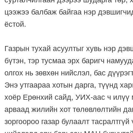
цээжээ балбаж байгаа нэр дэвшигчи
ёстой.
Газрын тухай асуултыг хувь нэр дэв
бүтэн, тэр тусмаа эрх баригч намууд
олгох нь зөвхөн нийслэл, бас дүүрэг
Энэ утгаараа хотын дарга, түүнд ха
хоёр Ерөнхий сайд, УИХ-аас ч илүү
арваад жилийн хот төлөвлөлтийн да
зоргоороо газар булаалт тасралтгүй