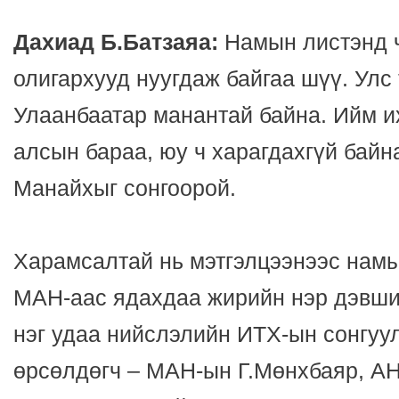
Дахиад Б.Батзаяа:
Намын листэнд ч
олигархууд нуугдаж байгаа шүү. Улс
Улаанбаатар манантай байна. Ийм 
алсын бараа, юу ч харагдахгүй байн
Манайхыг сонгоорой.
Харамсалтай нь мэтгэлцээнээс намын
МАН-аас ядахдаа жирийн нэр дэвшиг
нэг удаа нийслэлийн ИТХ-ын сонгуул
өрсөлдөгч – МАН-ын Г.Мөнхбаяр, АН