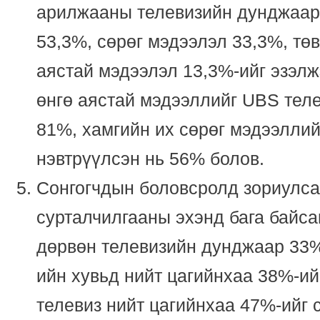
арилжааны телевизийн дунджаар
53,3%, сөрөг мэдээлэл 33,3%, төв
аястай мэдээлэл 13,3%-ийг эзэлж
өнгө аястай мэдээллийг UBS теле
81%, хамгийн их сөрөг мэдээллий
нэвтрүүлсэн нь 56% болов.
Сонгогчдын боловсролд зориулса
сурталчилгааны эхэнд бага байс
дөрвөн телевизийн дунджаар 33%
ийн хувьд нийт цагийнхаа 38%-ий
телевиз нийт цагийнхаа 47%-ийг 