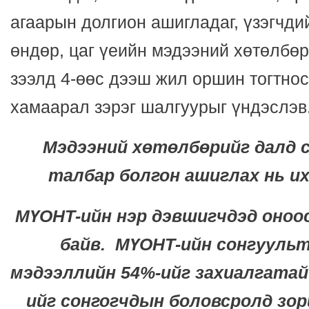
агаарын долгион ашигладаг, үзэгчдий
өндөр, цаг үеийн мэдээний хөтөлбөр
зээлд 4-өөс дээш жил оршин тогтнос
хамаарал зэрэг шалгуурыг үндэслэв
Мэдээний хөтөлбөрийг далд 
талбар болгон ашиглах нь и
МҮОНТ-ийн нэр дэвшигчдэд оноо
байв.
МҮОНТ-ийн сонгууль
мэдээллийн 54%-ийг захиалгатай
ийг
сонгогчдын боловсролд зор