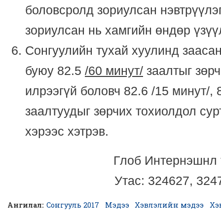
боловсролд зориулсан нэвтрүүлэг
зориулсан нь хамгийн өндөр үзүү
Сонгуулийн тухай хуулинд заасан
буюу 82.5
/60 минут/
заалтыг зөрч
илрээгүй боловч 82.6 /15 минут/, 
заалтуудыг зөрчих тохиолдол сур
хэрээс хэтрэв.
Глоб Интернэшнл 
Утас: 324627, 324
Ангилал:
Сонгууль 2017
Мэдээ
Хэвлэлийн мэдээ
Хэ