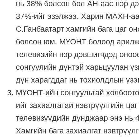
нь 38% болсон бол АН-аас нэр дэ
37%-ийг эзэлжээ. Харин МАХН-аа
С.Ганбаатарт хамгийн бага цаг о
болсон юм. МҮОНТ болоод арил
телевизийн нэр дэвшигчдэд оноос
сонгуулийн дүнтэй харьцуулан үз
дүн харагддаг нь тохиолдлын үзэ
МҮОНТ-ийн сонгуультай холбоот
ийг захиалгатай нэвтрүүлгийн ца
телевизүүдийн дунджаар энэ нь 4
Хамгийн бага захиалгат нэвтрүүлг