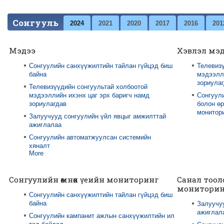
Сонгууль
2024
2021
2020
2017
2016
201
Мэдээ
Хэвлэл мэ
Сонгуулийн санхүүжилтийн тайлан гүйцэд биш
Телевизү
байна
мэдээлли
зориула
Телевизүүдийн сонгуультай холбоотой
мэдээллийн ихэнх цаг эрх баригч намд
Сонгуул
зориулагдав
болон өр
монитори
Залуучууд сонгуулийн үйл явцыг амжилттай
ажиглалаа
Сонгуулийн автоматжуулсан системийн
хяналт
More
Сонгуулийн өмнөх үеийн мониторинг
Санал тоол
мониторин
Сонгуулийн санхүүжилтийн тайлан гүйцэд биш
байна
Залуучу
ажиглал
Сонгуулийн кампанит ажлын санхүүжилтийн ил