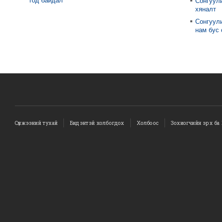
тод байдал
Сонгуул
хяналт
Сонгуули
нам бус
Сүлжээний тухай
Бидэнтэй холбогдох
Холбоос
Зохиогчийн эрх ба