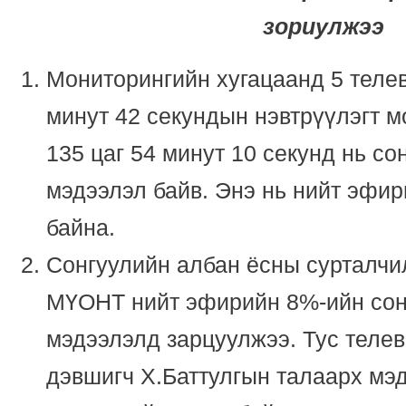
зориулжээ
Мониторингийн хугацаанд 5 телев
минут 42 секундын нэвтрүүлэгт м
135 цаг 54 минут 10 секунд нь со
мэдээлэл байв. Энэ нь нийт эфир
байна.
Сонгуулийн албан ёсны сурталчи
МҮОНТ нийт эфирийн 8%-ийн сон
мэдээлэлд зарцуулжээ. Тус телев
дэвшигч Х.Баттулгын талаарх мэ