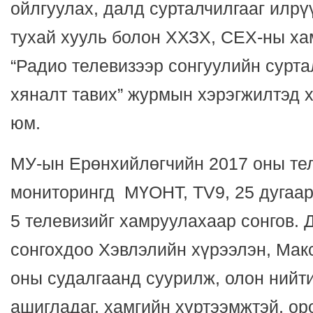
ойлгуулах, далд сурталчилгааг илрү
тухай хууль болон ХХЗХ, СЕХ-ны ха
“Радио телевизээр сонгуулийн сурта
хяналт тавих” журмын хэрэгжилтэд 
юм.
МУ-ын Ерөнхийлөгчийн 2017 оны те
мониторингд МҮОНТ, ТV9, 25 дугаар 
5 телевизийг хамруулахаар сонгов. 
сонгохдоо Хэвлэлийн хүрээлэн, Ма
оны судалгаанд суурилж, олон нийт
ашигладаг, хамгийн хүртээмжтэй, ор