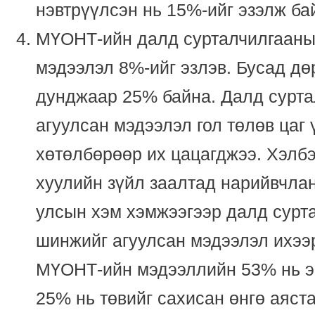
нэвтрүүлсэн нь 15%-ийг эзэлж ба
МҮОНТ-ийн далд сурталчилгааны
мэдээлэл 8%-ийг эзлэв. Бусад дө
дунджаар 25% байна. Далд сурт
агуулсан мэдээлэл гол төлөв цаг
хөтөлбөрөөр их цацагджээ. Хэлбэ
хуулийн зүйл заалтад нарийвчлан 
улсын хэм хэмжээгээр далд сурт
шинжийг агуулсан мэдээлэл ихээ
МҮОНТ-ийн мэдээллийн 53% нь эе
25% нь төвийг сахисан өнгө аяста