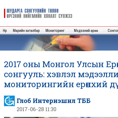
Sk
m
Шударга
c
сонгуулийн
төлөө иргэний
нийгмийн
Нүүр
Мөрийн хөтөлбөр
Мониторинг
Мэдээний өрөө
Сонго
хяналт
сүлжээ
2017 оны Монгол Улсын Ер
сонгууль: хэвлэл мэдээлл
мониторингийн ерөнхий д
Глоб Интернэшнл ТББ
2017-06-28 11:30