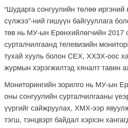
“Шударга сонгуулийн төлөө иргэний
сүлжээ”-ний гишүүн байгууллага бо
төв нь МУ-ын Ерөнхийлөгчийн 2017 
сурталчилгаанд телевизийн монитор
тухай хууль болон СЕХ, ХХЗХ-оос х
журмын хэрэгжилтэд хяналт тавин а
Мониторингийн зорилго нь МУ-ын Е
оны сонгуулийн сурталчилгааны үеэ
үүргийг сайжруулах, ХМХ-ээр явуул
тэгш, тэнцвэрт байдал хэрхэн хангаг