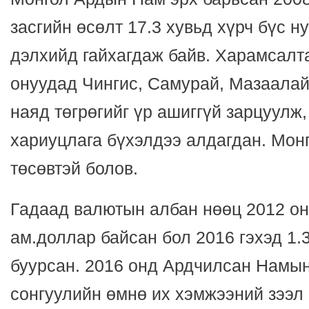
засгийн өсөлт 17.3 хувьд хүрч бүс н
дэлхийд гайхагдаж байв. Харамсалт
онуудад Чингис, Самурай, Мазаалай
наяд төгрөгийг үр ашиггүй зарцуулж,
хариуцлага бүхэлдээ алдагдан. Монг
төсөвтэй болов.
Гадаад валютын албан нөөц 2012 он
ам.доллар байсан бол 2016 гэхэд 1.
буурсан. 2016 онд Ардчилсан Намын
сонгуулийн өмнө их хэмжээний зээл 