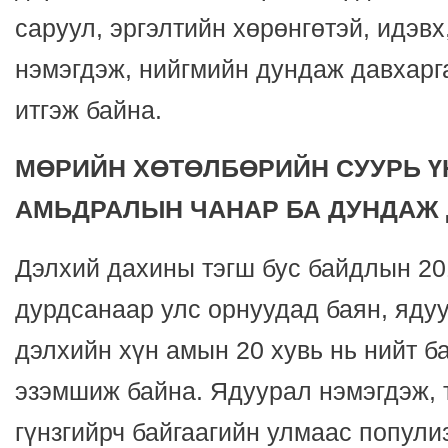
саруул, эргэлтийн хөрөнгөтэй, идэвх
нэмэгдэж, нийгмийн дундаж давхарга
итгэж байна.
МӨРИЙН ХӨТӨЛБӨРИЙН СУУРЬ ҮН
АМЬДРАЛЫН ЧАНАР БА ДУНДАЖ 
Дэлхий дахины тэгш бус байдлын 20
дурдсанаар улс орнуудад баян, ядуу
дэлхийн хүн амын 20 хувь нь нийт б
эзэмшиж байна. Ядуурал нэмэгдэж, 
гүнзгийрч байгаагийн улмаас популиз