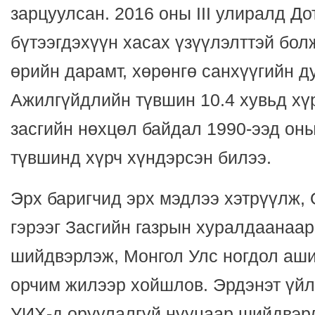
зарцуулсан. 2016 оны III улиралд Д
бүтээгдэхүүн хасах үзүүлэлттэй болж
өрийн дарамт, хөрөнгө санхүүгийн д
Ажилгүйдлийн түвшин 10.4 хувьд хүр
засгийн нөхцөл байдал 1990-ээд он
түвшинд хүрч хүндэрсэн билээ.
Эрх баригчид эрх мэдлээ хэтрүүлж,
гэрээг Засгийн газрын хуралдаанаар
шийдвэрлэж, Монгол Улс ногдол ашиг
орчим жилээр хойшлов. Эрдэнэт үйл
УИХ-д оруулалгүй нууцаар шийдвэр