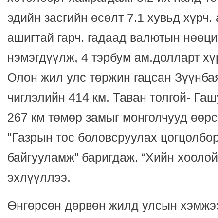
эдийн засгийн өсөлт 7.1 хувьд хүрч.
ашигтай гарч. гадаад валютын нөөци
нэмэгдүүлж, 4 тэрбум ам.долларт хү
Олон жил улс төржин гацсан Зүүнба
чиглэлийн 414 км. Таван толгой- Га
267 км төмөр замыг монголчууд өөрс
"Газрын тос боловсруулах цогцолбор’
байгууламж” баригдаж. “Хийн хоолой
эхлүүллээ.
Өнгөрсөн дөрвөн жилд улсын хэмжээ