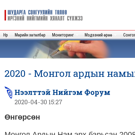
Sk
m
Шударга
c
сонгуулийн
төлөө иргэний
нийгмийн
Нүүр
Мөрийн хөтөлбөр
Мониторинг
Мэдээний өрөө
Сонго
хяналт
сүлжээ
2020 - Монгол ардын намын 
Нээлттэй Нийгэм Форум
2020-04-30 15:27
Өнгөрсөн
Монгол Ардын Нам эрх барьсан 2008