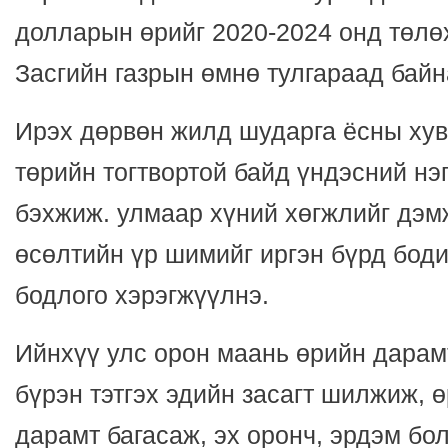
долларын өрийг 2020-2024 онд төлө
Засгийн газрын өмнө тулгараад байн
Ирэх дөрвөн жилд шударга ёсны хув
төрийн тогтвортой байд үндэсний нэ
бэхжиж. улмаар хүний хөгжлийг дэм
өсөлтийн үр шимийг иргэн бүрд боди
бодлого хэрэгжүүлнэ.
Ийнхүү улс орон маань өрийн дарамт
бүрэн тэтгэх эдийн засагт шилжиж, ө
дарамт багасаж, эх оронч, эрдэм бо