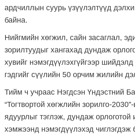
ардчиллын суурь үзүүлэлтүүд дэлхи
байна.
Нийгмийн хөгжил, сайн засаглал, эд
зорилтуудыг хангахад дундаж орлого
хувийг нэмэгдүүлэхгүйгээр шийдэлд
гэдгийг сүүлийн 50 орчим жилийн дэ
Тийм ч учраас Нэгдсэн Үндэстний Ба
“Тогтвортой хөгжлийн зорилго-2030”-
ядуурлыг тэглэж, дундаж орлоготой 
хэмжээнд нэмэгдүүлэхэд чиглэгдэж 