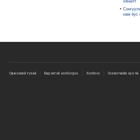
хяналт
Сонгуули
нам бус
Сүлжээний тухай
Бидэнтэй холбогдох
Холбоос
Зохиогчийн эрх ба