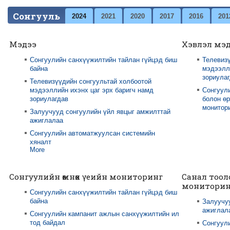
Сонгууль
2024
2021
2020
2017
2016
201
Мэдээ
Хэвлэл мэ
Сонгуулийн санхүүжилтийн тайлан гүйцэд биш
Телевизү
байна
мэдээлли
зориула
Телевизүүдийн сонгуультай холбоотой
мэдээллийн ихэнх цаг эрх баригч намд
Сонгуул
зориулагдав
болон өр
монитори
Залуучууд сонгуулийн үйл явцыг амжилттай
ажиглалаа
Сонгуулийн автоматжуулсан системийн
хяналт
More
Сонгуулийн өмнөх үеийн мониторинг
Санал тоол
мониторин
Сонгуулийн санхүүжилтийн тайлан гүйцэд биш
байна
Залуучу
ажиглал
Сонгуулийн кампанит ажлын санхүүжилтийн ил
тод байдал
Сонгуул