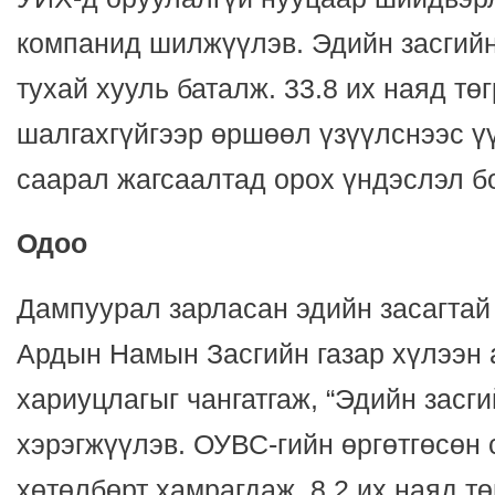
компанид шилжүүлэв. Эдийн засгийн
тухай хууль баталж. 33.8 их наяд тө
шалгахгүйгээр өршөөл үзүүлснээс ү
саарал жагсаалтад орох үндэслэл б
Одоо
Дампуурал зарласан эдийн засагтай
Ардын Намын Засгийн газар хүлээн а
хариуцлагыг чангатгаж, “Эдийн засги
хэрэгжүүлэв. ОУВС-гийн өргөтгөсөн
хөтөлбөрт хамрагдаж. 8.2 их наяд тө