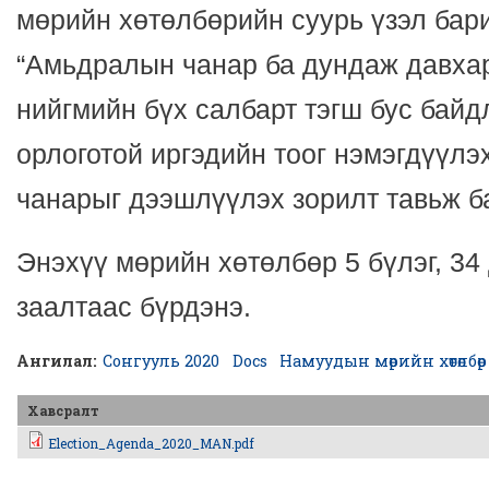
мөрийн хөтөлбөрийн суурь үзэл бар
“Амьдралын чанар ба дундаж давхар
нийгмийн бүх салбарт тэгш бус байд
орлоготой иргэдийн тоог нэмэгдүүл
чанарыг дээшлүүлэх зорилт тавьж б
Энэхүү мөрийн хөтөлбөр 5 бүлэг, 34 
заалтаас бүрдэнэ.
Ангилал:
Сонгууль 2020
Docs
Намуудын мөрийн хөтөлбөр
Хавсралт
Election_Agenda_2020_MAN.pdf