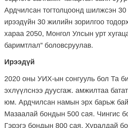
Ардчилсан тогтолцоонд шилжсэн 30 
ирээдүйн 30 жилийн зорилгоо тодор
хараа 2050, Монгол Улсын урт хугац
баримтлал” боловсруулав.
Ирээдүй
2020 оны УИХ-ын сонгууль бол Та б
эхлүүлснээ дуусгаж. амжилтаа батат
юм. Ардчилсан намын эрх барьж бай
Мазаалай бондын 500 сая. Чингис б
Гэрэгэ бондын 800 сая. Хуралдай б