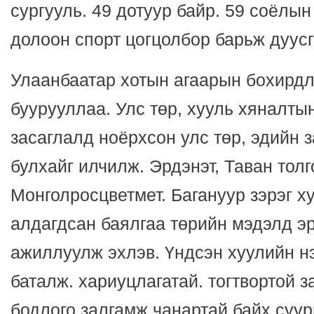
сургууль. 49 дотуур байр. 59 соёлын 
долоон спорт цогцолбор барьж дуусг
Улаанбаатар хотын агаарын бохирдл
буурууллаа. Улс төр, хууль хяналты
засаглалд ноёрхсон улс төр, эдийн 
булхайг илчилж. Эрдэнэт, Таван толг
Монголросцветмет. Багануур зэрэг х
алдагдсан баялгаа төрийн мэдэлд эр
ажиллуулж эхлэв. Үндсэн хуулийн н
баталж. хариуцлагатай. тогтвортой з
бодлого залгамж чанартай байх суур