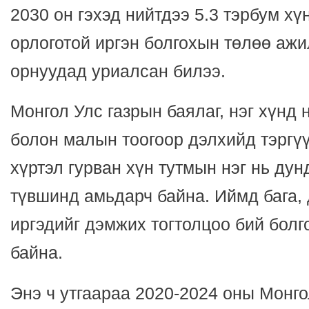
2030 он гэхэд нийтдээ 5.3 тэрбум хү
орлоготой иргэн болгохын төлөө аж
орнуудад уриалсан билээ.
Монгол Улс газрын баялаг, нэг хүнд н
болон малын тоогоор дэлхийд тэргү
хүртэл гурван хүн тутмын нэг нь ду
түвшинд амьдарч байна. Иймд бага, 
иргэдийг дэмжих тогтолцоо бий болг
байна.
Энэ ч утгаараа 2020-2024 оны Мон