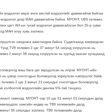
ийн мэдээлэл эерэг өнгө аястай мэдээллийг давамгайлж байгаа
й мэдээлэл дээр МАН давамгайлж байна. МҮОНТ, UBS телевиз,
энх цагт АН-ын тухай мэдээлэл давамгайлсан бол 25-р суваг
элд МАН илүү хувь эзэлжээ.
хэтрүүлсэн хандлага ажиглагдаж байна. Судалгаанд хамрагдсан
 Үүнд TV9 телевиз 2 цаг 37 минут 54 секунд хэтрүүлсэн нь
левиз 2 минут 38 секунд хэтрүүлсэн нь хуульд заасан хугацаанд
боловсролд маш бага цаг зарцуулсан нь илрэв. МҮОНТ-ийн
 нь цэвэр сонгогчдын боловсролд зориулсан нэвтрүүлэг байв.
 телевиз 2 цаг 3 минут 21 секундыг сонгогчдын боловсролд
тай холбоотой мэдээллийн дөнгөж 5%-тай тэнцжээ.
 хяналт тавихад МҮОНТ-ээр 10 цаг 51 минут 01 секундын далд
левизүүдээс хамгийн өндөр нь ТВ9 телевизийн далд
 минут 35 секундыг эзэлжээ. ТВ9 телевизийн далд