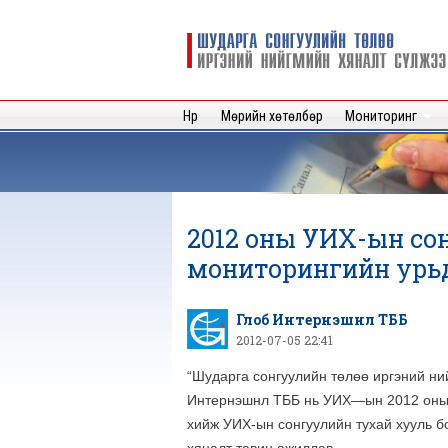
Шударга
сонгуулийн
төлөө иргэний
нийгмийн
Нүүр
Мөрийн хөтөлбөр
Мониторинг
хяналт
сүлжээ
2012 оны УИХ-ын со
мониторингийн урьд
Глоб Интернэшнл ТББ
2012-07-05 22:41
“Шударга сонгуулийн төлөө иргэний ни
Интернэшнл ТББ нь УИХ—ын 2012 оны 
хийж УИХ-ын сонгуулийн тухай хууль 