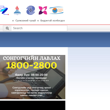
Сүлжээний тухай
Бидэнтэй холбогдох
 menu
Search
Search form