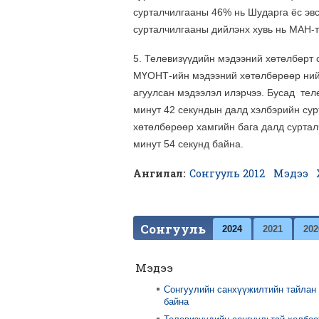
сурталчилгааны 46% нь Шударга ёс эвс
сурталчилгааны дийлэнх хувь нь МАН-т
5. Телевизүүдийн мэдээний хөтөлбөрт 
МҮОНТ-ийн мэдээний хөтөлбөрөөр нийт
агуулсан мэдээлэл илэрчээ. Бусад тел
минут 42 секундын далд хэлбэрийн су
хөтөлбөрөөр хамгийн бага далд суртал
минут 54 секунд байна.
Ангилал:
Сонгууль 2012
Мэдээ
Сонгууль
2024
2021
202
Мэдээ
Сонгуулийн санхүүжилтийн тайлан
байна