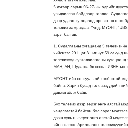
хяналт тавин ажиллав.
6 дугаар сарын 06-27-ны өдрийг дууста
урьдчилсан байдлаар гарлаа. Судалгаа
дээр удаан хугацаанд оршин тогтнож бу
телевиз хамрагдав. Үүнд: МҮОНТ, “UBS” 
зэрэг багтав.
1. Судалгааны хугацаанд 5 телевизийн
хийснээс 291 цаг 31 минут 59 секунд н
телевизүүд сурталчилгааны хугацаанд т
МАН, АН, Шударга ёс эвсэл, ИЗНН-ын т
МҮОНТ-ийн сонгуультай холбоотой мэд
байна. Харин бусад телевизүүдийн ни
давамгайлж байв.
Бүх телевиз дээр эерэг өнгө аястай м
хандлагатай байсан бол сөрөг мэдээлэ
дээш хувь нь эерэг өнгө аястай мэдээ
ийг эзэлжээ. Арилжааны телевизүүдийн