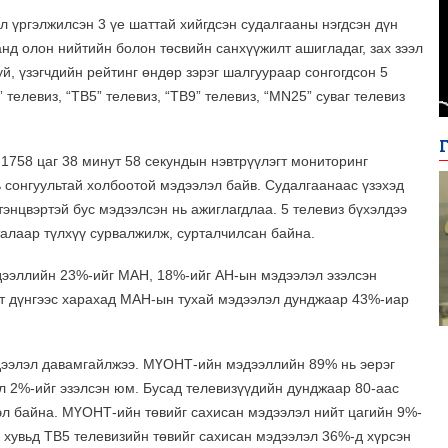
л үргэлжилсэн 3 үе шаттай хийгдсэн судалгааны нэгдсэн дүн
нд олон нийтийн болон төсвийн санхүүжилт ашигладаг, зах зээл
й, үзэгчдийн рейтинг өндөр зэрэг шалгуураар сонгогдсон 5
телевиз, “ТВ5” телевиз, “ТВ9” телевиз, “MN25” суваг телевиз
 1758 цаг 38 минут 58 секундын нэвтрүүлэгт мониторинг
ь сонгуультай холбоотой мэдээлэл байв. Судалгаанаас үзэхэд
энцвэртэй бус мэдээлсэн нь ажиглагдлаа. 5 телевиз бүхэлдээ
алаар түлхүү сурвалжилж, сурталчилсан байна.
ээллийн 23%-ийг МАН, 18%-ийг АН-ын мэдээлэл эзэлсэн
йт дүнгээс харахад МАН-ын тухай мэдээлэл дунджаар 43%-иар
эдээлэл давамгайлжээ. МҮОНТ-ийн мэдээллийн 89% нь эерэг
л 2%-ийг эзэлсэн юм. Бусад телевизүүдийн дунджаар 80-аас
лэл байна. МҮОНТ-ийн төвийг сахисан мэдээлэл нийт цагийн 9%-
 хувьд ТВ5 телевизийн төвийг сахисан мэдээлэл 36%-д хүрсэн