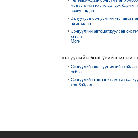
Телевизүүдийн сонгуультай холбоо
мэдээллийн ихэнх цаг эрх баригч 
зориулагдав
Залуучууд сонгуулийн үйл явцыг 
ажиглалаа
Сонгуулийн автоматжуулсан систе
хяналт
More
Сонгуулийн өмнөх үеийн монит
Сонгуулийн санхүүжилтийн тайлан
байна
Сонгуулийн кампанит ажлын санхү
тод байдал