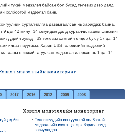
лийн тухай мэдээлэл байсан бол бусад телевиз дээр далд
ай холбоотой мэдээлэл байв.
сонгуулийн сурталчилгаа давамгайлсан нь харагдаж байна.
 9 цаг 42 минут 34 секундын далд сурталчилгааны шинжийг
евизүүдийн хувьд ТВ9 телевиз хамгийн өндөр буюу 17 цаг 14
рталчилгаа явуулжээ. Харин UBS телевизийн мэдээний
чилгааны шинжийг агуулсан мэдээлэл илэрсэн нь 1 цаг 14
Хэвлэл мэдээллийн мониторинг
0
2017
2016
2012
2009
2008
Хэвлэл мэдээллийн мониторинг
 гүйцэд биш
Телевизүүдийн сонгуультай холбоотой
мэдээллийн ихэнх цаг эрх баригч намд
зориулагдав