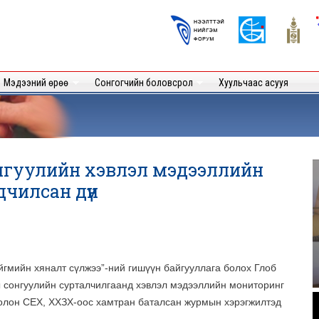
Skip to
main
Logos
content
User
Мэдээний өрөө
Сонгогчийн боловсрол
Хуульчаас асууя
нгуулийн хэвлэл мэдээллийн
чилсан дүн
йгмийн хяналт сүлжээ”-ний гишүүн байгууллага болох Глоб
сонгуулийн сурталчилгаанд хэвлэл мэдээллийн мониторинг
.
болон СЕХ, ХХЗХ-оос хамтран баталсан журмын хэрэгжилтэд