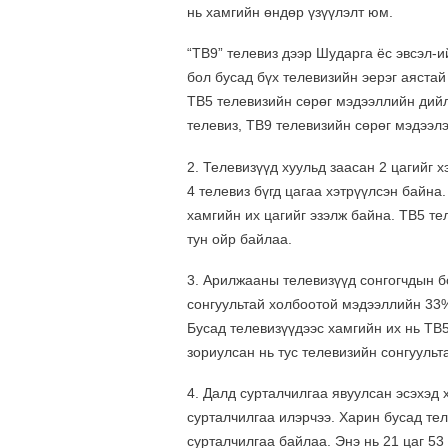
нь хамгийн өндөр үзүүлэлт юм.
“ТВ9” телевиз дээр Шударга ёс эвсэл-
бол бусад бүх телевизийн эерэг аяста
ТВ5 телевизийн сөрөг мэдээллийн дийл
телевиз, ТВ9 телевизийн сөрөг мэдээл
2. Телевизүүд хуульд заасан 2 цагийг 
4 телевиз бүгд цагаа хэтрүүлсэн байна.
хамгийн их цагийг эзэлж байна. ТВ5 те
тун ойр байлаа.
3. Арилжааны телевизүүд сонгогчдын 
сонгуультай холбоотой мэдээллийн 33%
Бусад телевизүүдээс хамгийн их нь ТВ5
зориулсан нь тус телевизийн сонгууль
4. Далд сурталчилгаа явуулсан эсэхэд
сурталчилгаа илэрчээ. Харин бусад те
сурталчилгаа байлаа. Энэ нь 21 цаг 53