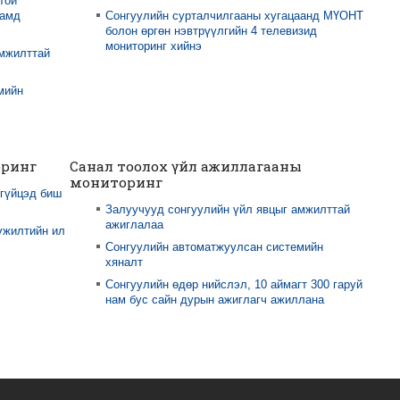
той
намд
Сонгуулийн сурталчилгааны хугацаанд МҮОНТ
болон өргөн нэвтрүүлгийн 4 телевизид
мониторинг хийнэ
амжилттай
мийн
оринг
Санал тоолох үйл ажиллагааны
мониторинг
 гүйцэд биш
Залуучууд сонгуулийн үйл явцыг амжилттай
ажиглалаа
үжилтийн ил
Сонгуулийн автоматжуулсан системийн
хяналт
Сонгуулийн өдөр нийслэл, 10 аймагт 300 гаруй
нам бус сайн дурын ажиглагч ажиллана