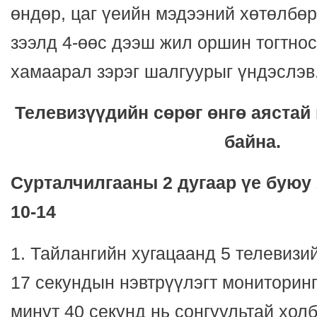
өндөр, цаг үеийн мэдээний хөтөлбөр
зээлд 4-өөс дээш жил оршин тогтнос
хамаарал зэрэг шалгуурыг үндэслэв
Телевизүүдийн сөрөг өнгө аястай
байна.
Сурталчилгааны 2 дугаар үе буюу
10-14
1. Тайлангийн хугацаанд 5 телевизий
17 секундын нэвтрүүлэгт мониторинг
минут 40 секунд нь сонгуультай хол