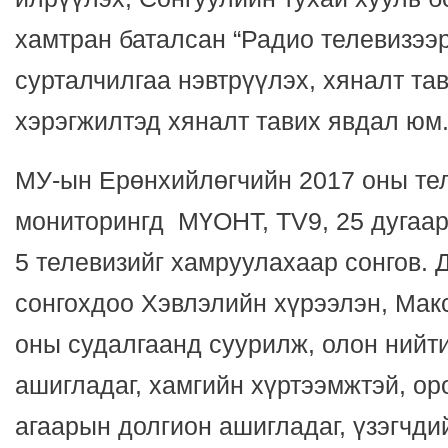
хамтран баталсан “Радио телевизээ
сурталчилгаа нэвтрүүлэх, хяналт та
хэрэгжилтэд хяналт тавих явдал юм
МУ-ын Ерөнхийлөгчийн 2017 оны те
мониторингд МҮОНТ, ТV9, 25 дугаар 
5 телевизийг хамруулахаар сонгов. 
сонгохдоо Хэвлэлийн хүрээлэн, Ма
оны судалгаанд суурилж, олон нийт
ашигладаг, хамгийн хүртээмжтэй, ор
агаарын долгион ашигладаг, үзэгчдий