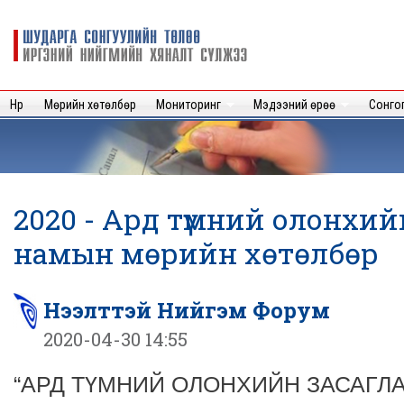
Sk
m
Шударга
c
сонгуулийн
төлөө иргэний
нийгмийн
Нүүр
Мөрийн хөтөлбөр
Мониторинг
Мэдээний өрөө
Сонго
хяналт
сүлжээ
2020 - Ард түмний олонхий
намын мөрийн хөтөлбөр
Нээлттэй Нийгэм Форум
2020-04-30 14:55
“АРД ТҮМНИЙ ОЛОНХИЙН ЗАСАГЛАЛ