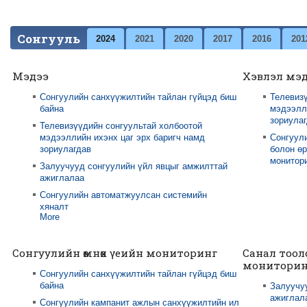
Сонгууль
2024
2021
2020
2017
2016
201
Мэдээ
Хэвлэл мэ
Сонгуулийн санхүүжилтийн тайлан гүйцэд биш
Телевизү
байна
мэдээлли
зориула
Телевизүүдийн сонгуультай холбоотой
мэдээллийн ихэнх цаг эрх баригч намд
Сонгуул
зориулагдав
болон өр
монитори
Залуучууд сонгуулийн үйл явцыг амжилттай
ажиглалаа
Сонгуулийн автоматжуулсан системийн
хяналт
More
Сонгуулийн өмнөх үеийн мониторинг
Санал тоол
мониторин
Сонгуулийн санхүүжилтийн тайлан гүйцэд биш
байна
Залуучу
ажиглал
Сонгуулийн кампанит ажлын санхүүжилтийн ил