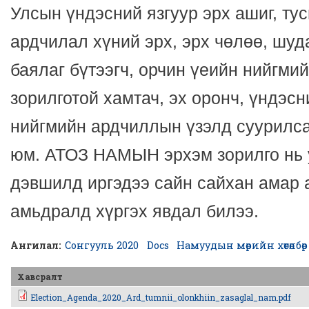
Улсын үндэсний язгуур эрх ашиг, тус
ардчилал хүний эрх, эрх чөлөө, шуд
баялаг бүтээгч, орчин үеийн нийгмий
зорилготой хамтач, эх оронч, үндэсн
нийгмийн ардчиллын үзэлд суурилса
юм. АТОЗ НАМЫН эрхэм зорилго нь 
дэвшилд иргэдээ сайн сайхан амар 
амьдралд хүргэх явдал билээ.
Ангилал:
Сонгууль 2020
Docs
Намуудын мөрийн хөтөлбөр
Хавсралт
Election_Agenda_2020_Ard_tumnii_olonkhiin_zasaglal_nam.pdf