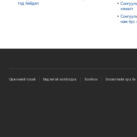
тод байдал
Сонгуул
хяналт
Сонгуули
нам бус
Сүлжээний тухай
Бидэнтэй холбогдох
Холбоос
Зохиогчийн эрх ба