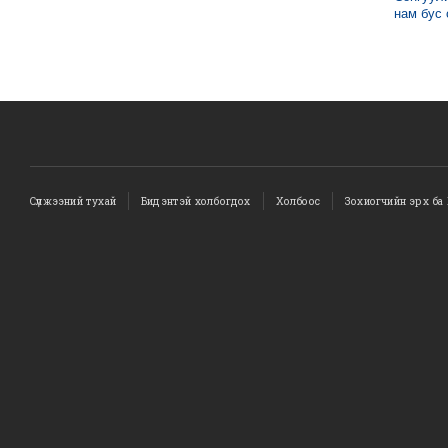
нам бус
Сүлжээний тухай
Бидэнтэй холбогдох
Холбоос
Зохиогчийн эрх ба