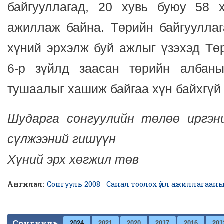
байгууллагад, 20 хувь буюу 58 
ажиллаж байна. Төрийн байгуулла
хүний эрхэлж буй ажлыг үзэхэд Тө
6-р зүйлд заасан төрийн албан
тушаалыг хашиж байгаа хүн байхгүй
Шударга сонгуулийн төлөө иргэн
сүлжээний гишүүн
Хүний эрх хөгжил төв
Ангилал:
Сонгууль 2008
Санал тоолох үйл ажиллагаан
Сонгууль
2024
2021
2020
2017
2016
201