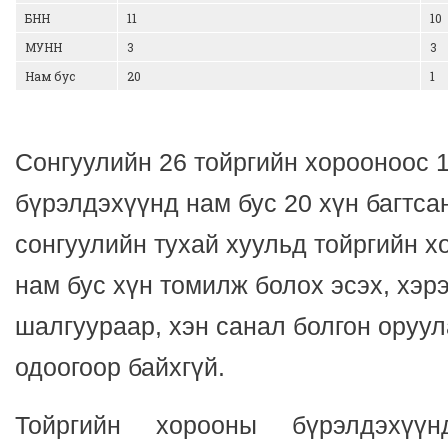
БНН
11
10
МУНН
3
3
Нам бус
20
1
Сонгуулийн 26 тойргийн хорооноос 
бүрэлдэхүүнд нам бус 20 хүн багтс
сонгуулийн тухай хуульд тойргийн 
нам бус хүн томилж болох эсэх, хэр
шалгуураар, хэн санал болгон оруул
одоогоор байхгүй.
Тойргийн хорооны бүрэлдэхүү