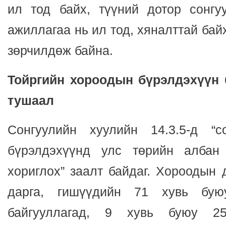
ил тод байх, түүний дотор сонг
ажиллагаа нь ил тод, хяналттай бай
зөрчилдөж байна.
Тойргийн хороодын бүрэлдэхүүн 
тушаал
Сонгуулийн хуулийн 14.3.5-д “с
бүрэлдэхүүнд улс төрийн албан
хориглох” заалт байдаг. Хороодын 
дарга, гишүүдийн 71 хувь бу
байгууллагад, 9 хувь буюу 2