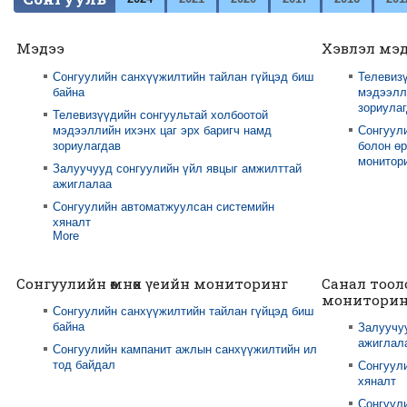
Мэдээ
Хэвлэл мэ
Сонгуулийн санхүүжилтийн тайлан гүйцэд биш
Телевизү
байна
мэдээлли
зориула
Телевизүүдийн сонгуультай холбоотой
мэдээллийн ихэнх цаг эрх баригч намд
Сонгуул
зориулагдав
болон өр
монитори
Залуучууд сонгуулийн үйл явцыг амжилттай
ажиглалаа
Сонгуулийн автоматжуулсан системийн
хяналт
More
Сонгуулийн өмнөх үеийн мониторинг
Санал тоол
мониторин
Сонгуулийн санхүүжилтийн тайлан гүйцэд биш
байна
Залуучу
ажиглал
Сонгуулийн кампанит ажлын санхүүжилтийн ил
тод байдал
Сонгуул
хяналт
Сонгуули