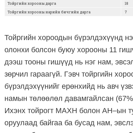
Тойргийн хорооны дарга
18
Тойргийн хорооны нарийн бичгийн дарга
7
Тойргийн хороодын бүрэлдэхүүнд н
олонхи болсон буюу хорооны 11 гиш
дээш тооны гишүүд нь нэг нам, эвсэ
зөрчил гараагүй. Гэвч тойргийн хор
бүрэлдэхүүнийг ерөнхийд нь авч үзв
намын төлөөлөл давамгайлсан (67%)
Ихэнх тойрогт МАХН болон АН–ын ту
оруулаад байгаа ба бусад нам, эвсл