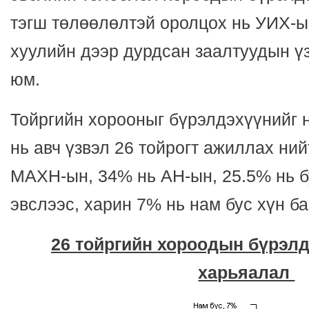
тэгш төлөөлөлтэй оролцох нь УИХ-ы
хуулийн дээр дурдсан заалтуудын ү
юм.
Тойргийн хорооныг бүрэлдэхүүнийг
нь авч үзвэл 26 тойрогт ажиллах ни
МАХН-ын, 34% нь АН-ын, 25.5% нь б
эвслээс, харин 7% нь нам бус хүн ба
26 тойргийн хороодын бүрэл
харьяалал