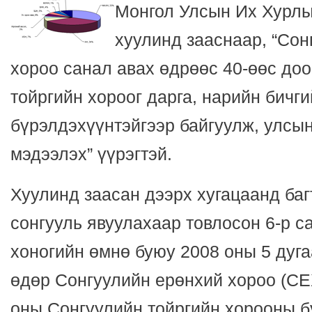
Монгол Улсын Их Хурлы
хуулинд зааснаар, “Сон
хороо санал авах өдрөөс 40-өөс до
тойргийн хороог дарга, нарийн бичги
бүрэлдэхүүнтэйгээр байгуулж, улсы
мэдээлэх” үүрэгтэй.
Хуулинд заасан дээрх хугацаанд ба
сонгууль явуулахаар товлосон 6-р с
хоногийн өмнө буюу 2008 оны 5 дуга
өдөр Сонгуулийн ерөнхий хороо (СЕ
оны Сонгуулийн тойргийн хорооны б