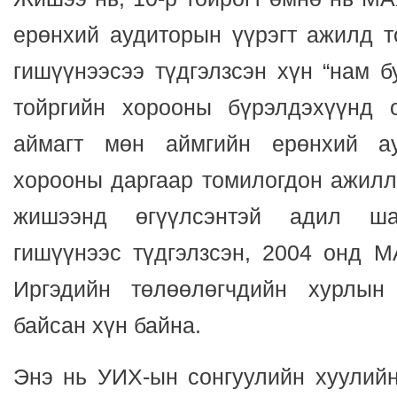
ерөнхий аудиторын үүрэгт ажилд 
гишүүнээсээ түдгэлзсэн хүн “нам бу
тойргийн хорооны бүрэлдэхүүнд
аймагт мөн аймгийн ерөнхий ау
хорооны даргаар томилогдон ажилл
жишээнд өгүүлсэнтэй адил ша
гишүүнээс түдгэлзсэн, 2004 онд 
Иргэдийн төлөөлөгчдийн хурлын
байсан хүн байна.
Энэ нь УИХ-ын сонгуулийн хуулийн