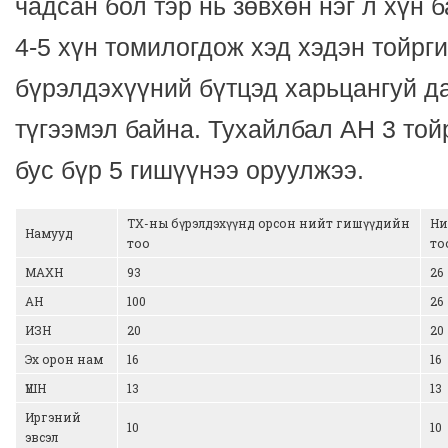
чадсан бол тэр нь зөвхөн нэг л хүн
4-5 хүн томилогдож хэд хэдэн тойрг
бүрэлдэхүүний бүтцэд харьцангуй д
түгээмэл байна. Тухайлбал АН 3 той
бус бүр 5 гишүүнээ оруулжээ.
ТХ-ны бүрэлдэхүүнд орсон нийт гишүүдийн
Ни
Намууд
тоо
то
МАХН
93
26
АН
100
26
ИЗН
20
20
Эх орон нам
16
16
ҮШН
13
13
Иргэний
10
10
эвсэл