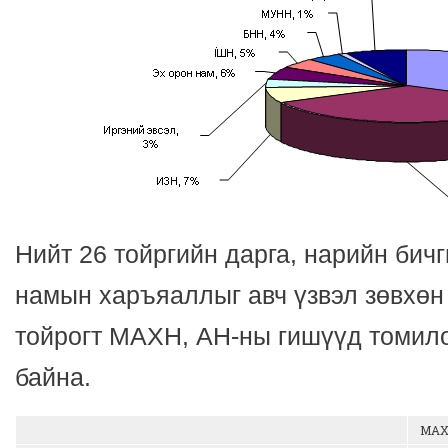
Нийт 26 тойргийн дарга, нарийн бич
намын харъяаллыг авч үзвэл зөвхөн 
тойрогт МАХН, АН-ны гишүүд томил
байна.
МАХ