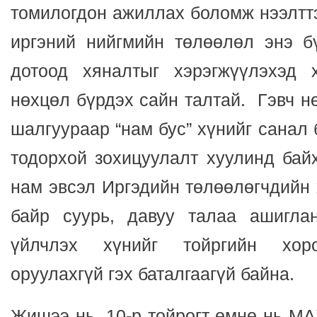
томилогдон ажиллах боломж нээлттэ
иргэний нийгмийн төлөөлөл энэ 
дотоод хяналтыг хэрэгжүүлэхэд 
нөхцөл бүрдэх сайн талтай. Гэвч нө
шалгуураар “нам бус” хүнийг санал 
тодорхой зохицуулалт хуулинд бай
нам эвсэл Иргэдийн төлөөлөгчдийн
байр суурь, давуу талаа ашигла
үйлчлэх хүнийг тойргийн хор
оруулахгүй гэх баталгаагүй байна.
Жишээ нь, 10-р тойрогт өмнө нь М