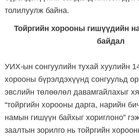
толилуулж байна.
Тойргийн хорооны гишүүдийн 
байдал
УИХ-ын сонгуулийн тухай хуулийн 14.
хорооны бүрэлдэхүүнд сонгуульд ор
эвслийн төлөөлөл давамгайлахыг хяз
“тойргийн хорооны дарга, нарийн бич
намын гишүүн байхыг хориглоно” гэж
заалтын зорилго нь тойргийн хороо