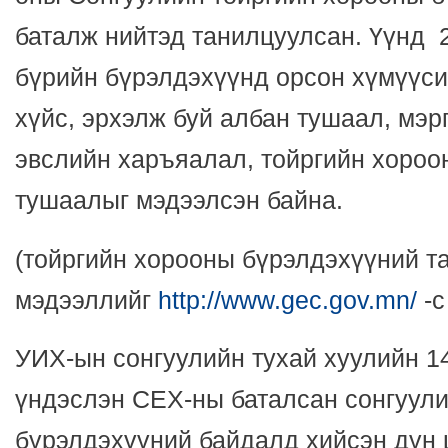
баталж нийтэд танилцуулсан. Үүнд 2
бүрийн бүрэлдэхүүнд орсон хүмүүсий
хүйс, эрхэлж буй албан тушаал, мэр
эвслийн харъяалал, тойргийн хороо
тушаалыг мэдээлсэн байна.
(тойргийн хорооны бүрэлдэхүүний т
мэдээллийг
http://www.gec.gov.mn/
-с
УИХ-ын сонгуулийн тухай хуулийн 14
үндэслэн СЕХ-ны баталсан сонгуул
бүрэлдэхүүний байдалд хийсэн дүн 