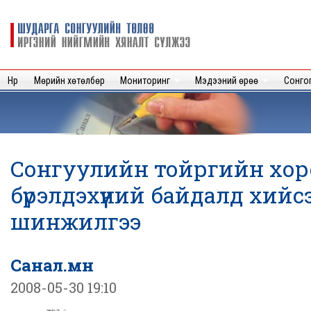
Sk
m
Шударга
c
сонгуулийн
төлөө иргэний
нийгмийн
Нүүр
Мөрийн хөтөлбөр
Мониторинг
Мэдээний өрөө
Сонго
хяналт
сүлжээ
Сонгуулийн тойргийн хо
бүрэлдэхүүний байдалд хийсэ
шинжилгээ
Санал.мн
2008-05-30 19:10