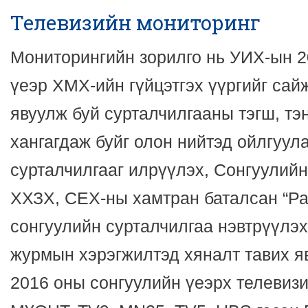
Телевизийн мониторинг
Мониторингийн зорилго нь УИХ-ын 2
үеэр ХМХ-ийн гүйцэтгэх үүргийг са
явуулж буй сурталчилгааны тэгш, тэ
хангагдаж буйг олон нийтэд ойлгуул
сурталчилгааг илрүүлэх, Сонгуулийн
ХХЗХ, СЕХ-ны хамтран баталсан “Ра
сонгуулийн сурталчилгаа нэвтрүүлэх
журмын хэрэгжилтэд хяналт тавих 
2016 оны сонгуулийн үеэрх телевиз