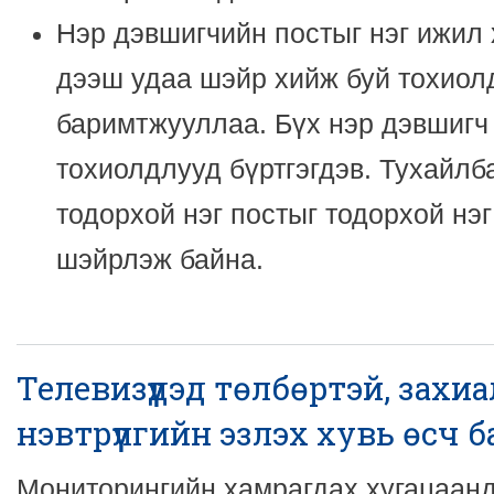
Нэр дэвшигчийн постыг нэг ижил 
дээш удаа шэйр хийж буй тохиол
баримтжууллаа. Бүх нэр дэвшигч
тохиолдлууд бүртгэгдэв. Тухайлб
тодорхой нэг постыг тодорхой нэг
шэйрлэж байна.
Телевизүүдэд төлбөртэй, захи
нэвтрүүлгийн эзлэх хувь өсч 
Мониторингийн хамрагдах хугацаанд