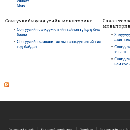
хяналт
More
Сонгуулийн өмнөх үеийн мониторинг
Санал тоол
мониторин
Сонгуулийн санхүүжилтийн тайлан гүйцэд биш
байна
Залуучу
ажиглал
Сонгуулийн кампанит ажлын санхүүжилтийн ил
тод байдал
Сонгуул
хяналт
Сонгуули
нам бус
Сүлжээний тухай
Бидэнтэй холбогдох
Холбоос
Зохиогчийн эрх ба