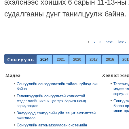
эхэлснээс хойших 6 сарын 11-13-ны
судалгааны дүнг танилцуулж байна.
1
2
3
next ›
last »
Pages
Сонгууль
2024
2021
2020
2017
2016
201
Мэдээ
Хэвлэл мэ
Сонгуулийн санхүүжилтийн тайлан гүйцэд биш
Телевизү
байна
мэдээлли
зориула
Телевизүүдийн сонгуультай холбоотой
мэдээллийн ихэнх цаг эрх баригч намд
Сонгуул
зориулагдав
болон өр
монитори
Залуучууд сонгуулийн үйл явцыг амжилттай
ажиглалаа
Сонгуулийн автоматжуулсан системийн