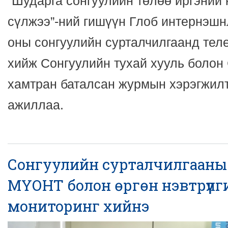
“Шударга сонгуулийн төлөө иргэний
сүлжээ”-ний гишүүн Глоб интернэшн
оны сонгуулийн сурталчилгаанд тел
хийж Сонгуулийн тухай хууль болон
хамтран баталсан журмын хэрэгжилт
ажиллаа.
Сонгуулийн сурталчилгааны
МҮОНТ болон өргөн нэвтрүүлг
мониторинг хийнэ