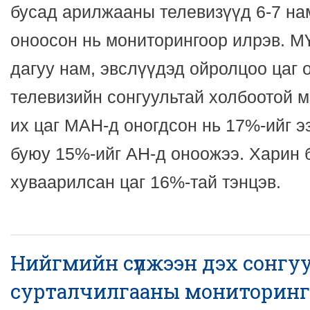
бусад арилжааны телевизүүд 6-7 нам
оноосон нь мониторингоор илрэв. 
дагуу нам, эвслүүдэд ойролцоо цаг 
телевизийн сонгуультай холбоотой 
их цаг МАН-д оногдсон нь 17%-ийг э
буюу 15%-ийг АН-д оноожээ. Харин 
хуваарилсан цаг 16%-тай тэнцэв.
Нийгмийн сүлжээн дэх сонгу
сурталчилгааны мониторинг