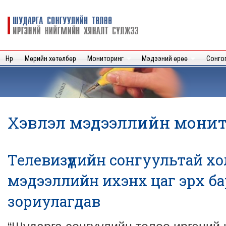
Sk
m
Шударга
c
сонгуулийн
төлөө иргэний
нийгмийн
Нүүр
Мөрийн хөтөлбөр
Мониторинг
Мэдээний өрөө
Сонго
хяналт
сүлжээ
Хэвлэл мэдээллийн мони
Телевизүүдийн сонгуультай х
мэдээллийн ихэнх цаг эрх б
зориулагдав