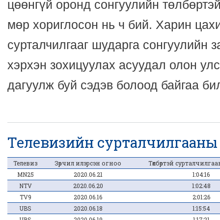
цөөнгүй оронд сонгуулийн төлбөртэй
мөр хориглосон нь ч бий. Харин цах
сурталчилгааг шударга сонгуулийн 
хэрхэн зохицуулах асуудал олон ул
дагуулж буй сэдэв болоод байгаа би
Телевизийн сурталчилгааны
Телевиз
Зөрчил илэрсэн огноо
Төлбөртэй сурталчилга
MN25
2020.06.21
1:04:16
NTV
2020.06.20
1:02:48
TV9
2020.06.16
2:01:26
UBS
2020.06.18
1:15:54
UBS
2020.06.19
1:17:21