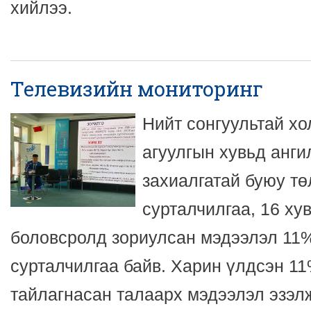
хийлээ.
Телевизийн мониторинг
Нийт сонгуультай х
агуулгын хувьд анги
захиалгатай буюу тө
сурталчилгаа, 16 ху
боловсролд зориулсан мэдээлэл 11%
сурталчилгаа байв. Харин үлдсэн 1
тайлагнасан талаарх мэдээлэл эзэ