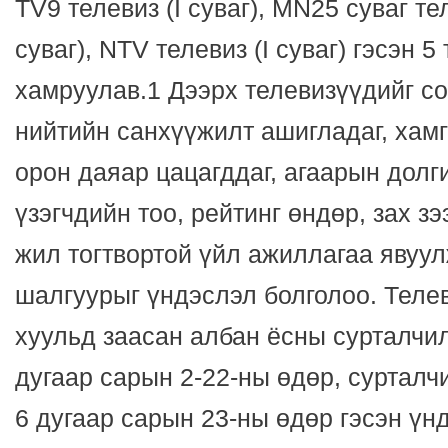
TV9 телевиз (I суваг), MN25 суваг тел
суваг), NTV телевиз (I суваг) гэсэн 5
хамруулав.1 Дээрх телевизүүдийг с
нийтийн санхүүжилт ашигладаг, хам
орон даяар цацагддаг, агаарын долг
үзэгчдийн тоо, рейтинг өндөр, зах з
жил тогтвортой үйл ажиллагаа явуул
шалгуурыг үндэслэл болголоо. Теле
хуульд заасан албан ёсны сурталчи
дугаар сарын 2-22-ны өдөр, сурталч
6 дугаар сарын 23-ны өдөр гэсэн үн