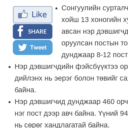
Сонгуулийн сурталч
хойш 13 хоногийн х
авсан нэр дэвшигч
оруулсан постын то
дунджаар 8-12 пос
Нэр дэвшигчдийн фэйсбүүктээ ор
дийлэнх нь эерэг болон төвийг с
байна.
Нэр дэвшигчид дунджаар 460 орч
нэг пост дээр авч байна. Үүний 94
нь сөрөг хандлагатай байна.