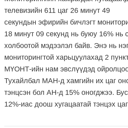
телевизийн 611 цаг 26 минут 49
секундын эфирийн бичлэгт монитори
18 минут 09 секунд нь буюу 16% нь 
холбоотой мэдээлэл байв. Энэ нь нэ
мониторингтой харьцуулахад 2 пункт
МҮОНТ-ийн нам эвслүүдэд ойролцоо
Тухайлбал МАН-д хамгийн их цаг он
тэнцсэн бол АН-д 15% оногджээ. Бу
12%-иас доош хугацаатай тэнцэх цаг