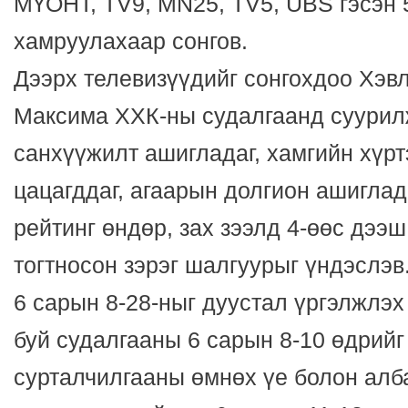
МҮОНТ, ТV9, MN25, ТV5, UBS гэсэн 
хамруулахаар сонгов.
Дээрх телевизүүдийг сонгохдоо Хэв
Максима ХХК-ны судалгаанд суурил
санхүүжилт ашигладаг, хамгийн хүр
цацагддаг, агаарын долгион ашиглада
рейтинг өндөр, зах зээлд 4-өөс дээ
тогтносон зэрэг шалгуурыг үндэслэв
6 сарын 8-28-ныг дуустал үргэлжлэх
буй судалгааны 6 сарын 8-10 өдрийг
сурталчилгааны өмнөх үе болон алб