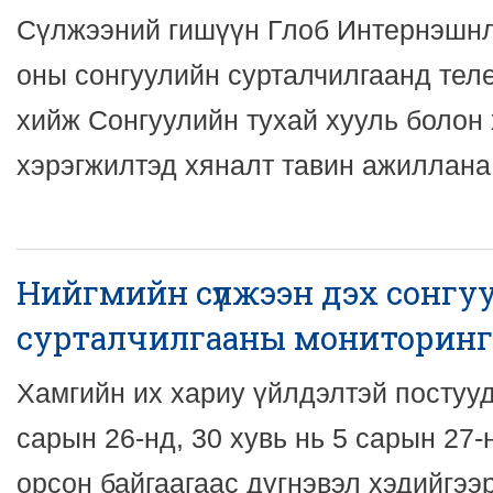
Сүлжээний гишүүн Глоб Интернэшнл
оны сонгуулийн сурталчилгаанд тел
хийж Сонгуулийн тухай хууль болон
хэрэгжилтэд хяналт тавин ажиллана
Нийгмийн сүлжээн дэх сонгу
сурталчилгааны мониторинг
Хамгийн их хариу үйлдэлтэй постууд
сарын 26-нд, 30 хувь нь 5 сарын 27
орсон байгаагаас дүгнэвэл хэдийгээ