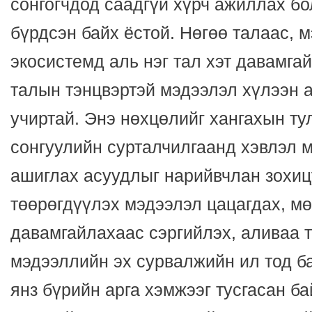
сонгогчдод саадгүй хүрч ажиллах б
бүрдсэн байх ёстой. Нөгөө талаас, 
экосистемд аль нэг тал хэт давамгай
талын тэнцвэртэй мэдээлэл хүлээн 
учиртай. Энэ нөхцөлийг хангахын ту
сонгуулийн сурталчилгаанд хэвлэл 
ашиглах асуудлыг нарийвчлан зохиц
төөрөгдүүлэх мэдээлэл цацагдах, мө
давамгайлахаас сэргийлэх, аливаа 
мэдээллийн эх сурвалжийн ил тод ба
янз бүрийн арга хэмжээг тусгасан б