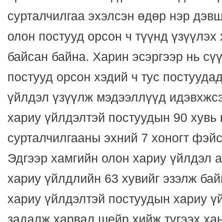
сурталчилгаа эхэлсэн өдөр нэр дэв
олон постууд орсон ч түүнд үзүүлэх
байсан байна. Харин эсэргээр нь сү
постууд орсон хэдий ч тус постууда
үйлдэл үзүүлж мэдээллүүд идэвхжсэ
хариу үйлдэлтэй постуудын 90 хувь 
сурталчилгааны эхний 7 хоногт фэйс
Эдгээр хамгийн олон хариу үйлдэл а
хариу үйлдлийн 63 хувийг эзэлж бай
хариу үйлдэлтэй постуудын хариу ү
задалж харвал шейр хийж түгээх ха