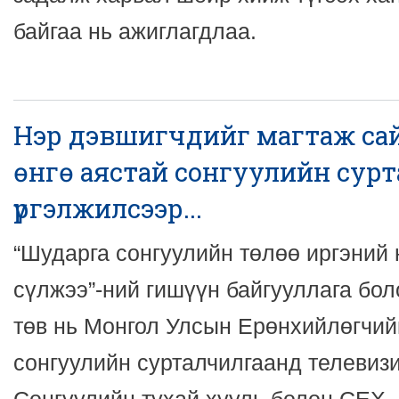
байгаа нь ажиглагдлаа.
Нэр дэвшигчдийг магтаж сай
өнгө аястай сонгуулийн сур
үргэлжилсээр...
“Шударга сонгуулийн төлөө иргэний
сүлжээ”-ний гишүүн байгууллага бо
төв нь Монгол Улсын Ерөнхийлөгчий
сонгуулийн сурталчилгаанд телевиз