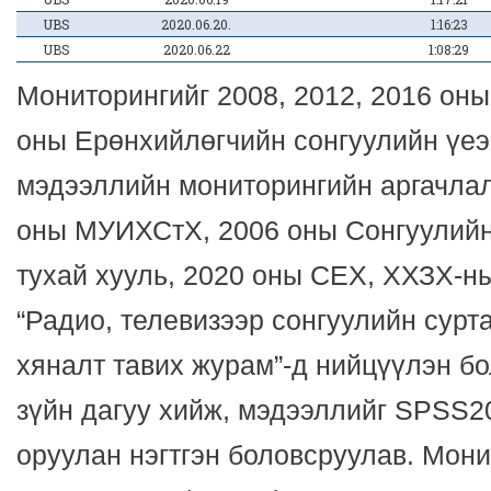
UBS
2020.06.20.
1:16:23
UBS
2020.06.22
1:08:29
Мониторингийг 2008, 2012, 2016 оны
оны Ерөнхийлөгчийн сонгуулийн үеэ
мэдээллийн мониторингийн аргачлал
оны МУИХСтХ, 2006 оны Сонгуулийн
тухай хууль, 2020 оны СЕХ, ХХЗХ-н
“Радио, телевизээр сонгуулийн сурт
хяналт тавих журам”-д нийцүүлэн б
зүйн дагуу хийж, мэдээллийг SPSS
оруулан нэгтгэн боловсруулав. Мон