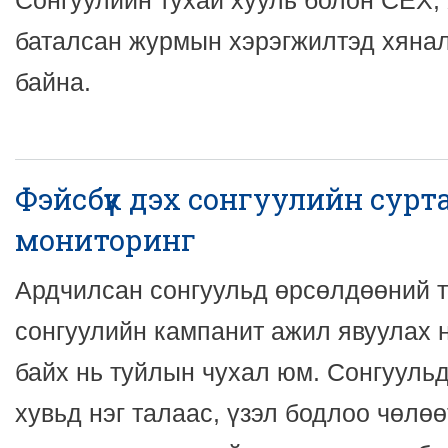
Сонгуулийн тухай хууль болон СЕХ,
баталсан журмын хэрэгжилтэд хяна
байна.
Фэйсбүүк дэх сонгуулийн сур
мониторинг
Ардчилсан сонгуульд өрсөлдөөний т
сонгуулийн кампанит ажил явуулах 
байх нь туйлын чухал юм. Сонгууль
хувьд нэг талаас, үзэл бодлоо чөлө