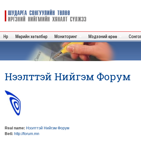
Sk
m
Шударга
c
сонгуулийн
төлөө иргэний
нийгмийн
Нүүр
Мөрийн хөтөлбөр
Мониторинг
Мэдээний өрөө
Сонго
хяналт
сүлжээ
Нээлттэй Нийгэм Форум
Real name:
Нээлттэй Нийгэм Форум
Веб:
http://forum.mn