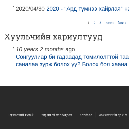
2020/04/30
2020 - “Ард түмнээ хайрлая” 
1
2
3
next ›
last »
Pages
Хуульчийн хариултууд
10 years 2 months
ago
Сонгуулиар би гадаадад томилолттой таа
саналаа зурж болох уу? Болох бол хаана 
Сүлжээний тухай
Бидэнтэй холбогдох
Холбоос
Зохиогчийн эрх ба