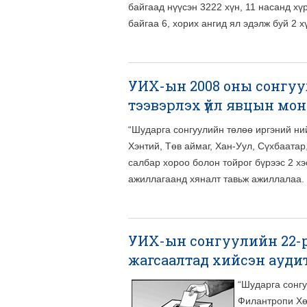
байгаад нүүсэн 3222 хүн, 11 насанд хү
байгаа 6, хорих ангид ял эдэлж буй 2 х
УИХ-ын 2008 оны сонгуул
тээвэрлэх үйл явцын мо
“Шударга сонгуулийн төлөө иргэний ни
Хэнтий, Төв аймаг, Хан-Уул, Сүхбаатар
салбар хороо болон тойрог бүрээс 2 хэ
ажиллагаанд хяналт тавьж ажиллалаа.
УИХ-ын сонгуулийн 22-
жагсаалтад хийсэн аудит
“Шударга сонгу
Филантропи Хө