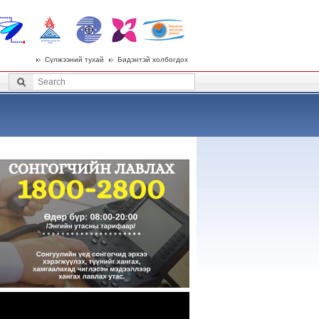
Сүлжээний тухай
Бидэнтэй холбогдох
 menu
Search
Search form