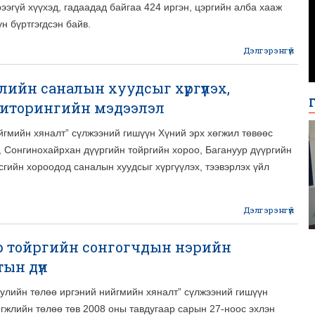
рээгүй хүүхэд, гадаадад байгаа 424 иргэн, цэргийн алба хааж
үн бүртгэгдсэн байв.
Дэлгэрэнгүй
ийн саналын хуудсыг хүргүүлэх,
сонг
ниторингийн мэдээлэл
жаг
йгмийн хяналт” сүлжээний гишүүн Хүний эрх хөгжил төвөөс
, Сонгинохайрхан дүүргийн тойргийн хороо, Багануур дүүргийн
сгийн хороодод саналын хуудсыг хүргүүлэх, тээвэрлэх үйл
Дэлгэрэнгүй
a
р тойргийн сонгогчдын нэрийн
хууд
ын дүн
т
улийн төлөө иргэний нийгмийн хяналт” сүлжээний гишүүн
мон
гжлийн төлөө төв 2008 оны тавдугаар сарын 27-ноос эхлэн