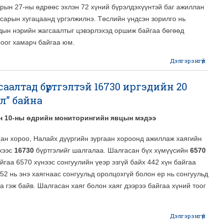
арын 27-ны өдрөөс эхлэн 72 хүний бүрэлдэхүүнтэй баг ажиллан
 сарын хугацаанд үргэлжилнэ. Төслийн үндсэн зорилго нь
чдын нэрийн жагсаалтыг цэвэрлэхэд оршиж байгаа бөгөөд
роог хамарч байгаа юм.
Дэлгэрэнгүй
Сон
алтад бүртгэлтэй 16730 иргэдийн 20
ж
эл” байна
дав
ын 10-ны өдрийн мониторингийн явцын мэдээ
и
ан хороо, Налайх дүүргийн зургаан хороонд ажиллаж хаягийн
мон
хээс
16730
бүртгэлийг шалгалаа. Шалгасан бүх хүмүүсийн
6570
айгаа 6570 хүнээс сонгуулийн үеэр эзгүй байх 442 хүн байгаа
352 нь энэ хаягнаас сонгуульд оролцохгүй болон ер нь сонгуульд
а гэж байв. Шалгасан хаяг болон хаяг дээрээ байгаа хүний тоог
Дэлгэрэнгүй