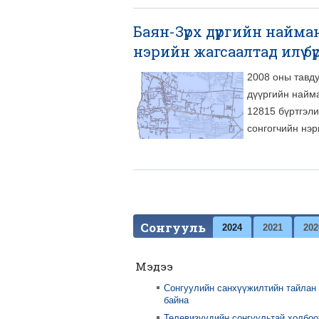
Баян-Зүрх дүүргийн найм
нэрийн жагсаалтад илүү б
2008 оны тавду
дүүргийн найм
12815 бүртгэли
сонгогчийн нэр
Pages
Сонгууль
2024
2021
202
Мэдээ
Сонгуулийн санхүүжилтийн тайлан
байна
Телевизүүдийн сонгуультай холбоо