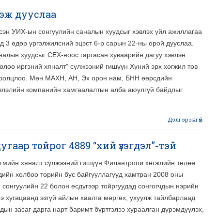
эж дууслаа
хо
лсэн УИХ-ын сонгуулийн саналын хуудсыг хэвлэх үйл ажиллагаа
ша
сонг
д 3 өдөр үргэлжилсний эцэст 6-р сарын 22-ны орой дууслаа.
налын хуудсыг СЕХ-ноос гаргасан хуваарийн дагуу хэвлэн
жаг
өлөө иргэний хяналт” сүлжээний гишүүн Хүний эрх хөгжил төв
90 хү
бү
оролцлоо. Мөн МАХН, АН, Эх орон нам, БНН өөрсдийн
эвлэлийн компанийн хамгаалалтын алба аюулгүй байдлыг
Дэлгэрэнгүй
Са
гаар тойрог 4889 “хий үзэгдэл”-тэй
хэвл
д
йгмийн хяналт сүлжээний гишүүн Филантропи хөгжлийн төлөө
үдийн холбоо төрийн бус байгууллагууд хамтран 2008 оны
 сонгуулийн 22 болон есдүгээр тойргуудад сонгогчдын нэрийн
э хугацаанд эзгүй айлын хаалга мөргөх, ухуулж тайлбарлаад
дын засаг дарга нарт баримт бүртгэлээ хураалган дүрэмдүүлэх,