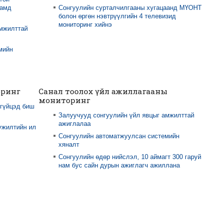
намд
Сонгуулийн сурталчилгааны хугацаанд МҮОНТ
болон өргөн нэвтрүүлгийн 4 телевизид
мониторинг хийнэ
амжилттай
мийн
оринг
Санал тоолох үйл ажиллагааны
мониторинг
 гүйцэд биш
Залуучууд сонгуулийн үйл явцыг амжилттай
ажиглалаа
үжилтийн ил
Сонгуулийн автоматжуулсан системийн
хяналт
Сонгуулийн өдөр нийслэл, 10 аймагт 300 гаруй
нам бус сайн дурын ажиглагч ажиллана