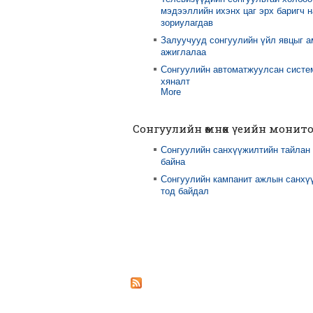
мэдээллийн ихэнх цаг эрх баригч 
зориулагдав
Залуучууд сонгуулийн үйл явцыг 
ажиглалаа
Сонгуулийн автоматжуулсан систе
хяналт
More
Сонгуулийн өмнөх үеийн монит
Сонгуулийн санхүүжилтийн тайлан
байна
Сонгуулийн кампанит ажлын санхү
тод байдал