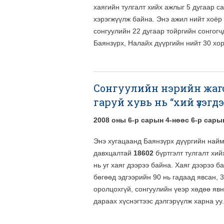
хаягийн тулгалт хийх ажлыг 5 дугаар с
хэрэгжүүлж байна. Энэ ажил нийт хоёр
сонгуулийн 22 дугаар тойргийн сонгог
Баянзүрх, Налайх дүүргийн нийт 30 хо
Сонгуулийн нэрийн жагса
гаруй хувь нь “хий үзэгд
2008 оны 6-р сарын 4-нөөс 6-р сар
Энэ хугацаанд Баянзүрх дүүргийн найм
давхцалтай
18602
бүртгэлт тулгалт хий
нь уг хаяг дээрээ байна. Хаяг дээрээ б
бөгөөд эдгээрийн 90 нь гадаад явсан, 
оролцохгүй, сонгуулийн үеэр хөдөө явн
дараах хүснэгтээс дэлгэрүүлж харна уу.