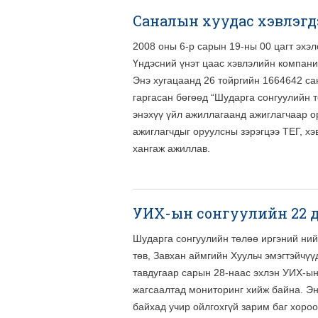
Саналын хуудас хэвлэгд
2008 оны 6-р сарын 19-ны 00 цагт эхэ
Үндэсний үнэт цаас хэвлэлийн компани
Энэ хугацаанд 26 тойргийн 1664642 са
гаргасан бөгөөд “Шударга сонгуулийн т
энэхүү үйл ажиллагаанд ажиглагчаар 
ажиглагчдыг оруулсны зэрэгцээ ТЕГ, х
хангаж ажиллав.
УИХ-ын сонгуулийн 22 ду
Шударга сонгуулийн төлөө иргэний ни
төв, Завхан аймгийн Хуульч эмэгтэйчү
тавдугаар сарын 28-наас эхлэн УИХ-ын
жагсаалтад мониторинг хийж байна. Эн
байхад учир ойлгохгүй зарим баг хороо