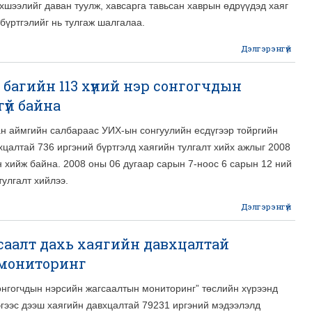
рхшээлийг даван туулж, хавсарга тавьсан хаврын өдрүүдэд хаяг
 бүртгэлийг нь тулгаж шалгалаа.
Дэлгэрэнгүй
abo
сонг
багийн 113 хүний нэр сонгогчдын
22
тойр
үй байна
үзэг
ан аймгийн салбараас УИХ-ын сонгуулийн есдүгээр тойргийн
хцалтай 736 иргэний бүртгэлд хаягийн тулгалт хийх ажлыг 2008
н хийж байна. 2008 оны 06 дугаар сарын 7-ноос 6 сарын 12 ний
тулгалт хийлээ.
Дэлгэрэнгүй
а
аалт дахь хаягийн давхцалтай
баг
 мониторинг
хү
сонг
онгогчдын нэрсийн жагсаалтын мониторинг” төслийн хүрээнд
эгээс дээш хаягийн давхцалтай 79231 иргэний мэдээлэлд
жаг