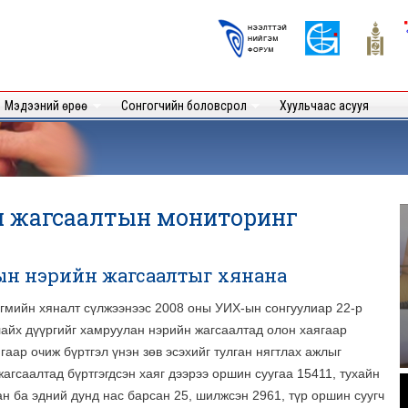
Skip to
main
Logos
content
User
Мэдээний өрөө
Сонгогчийн боловсрол
Хуульчаас асууя
н жагсаалтын мониторинг
чдын нэрийн жагсаалтыг хянана
гмийн хяналт сүлжээнээс 2008 оны УИХ-ын сонгуулиар 22-р
айх дүүргийг хамруулан нэрийн жагсаалтад олон хаягаар
гаар очиж бүртгэл үнэн зөв эсэхийг тулган нягтлах ажлыг
жагсаалтад бүртгэгдсэн хаяг дээрээ оршин суугаа 15411, тухайн
.
ан ба эдний дунд нас барсан 25, шилжсэн 2961, түр оршин суугч