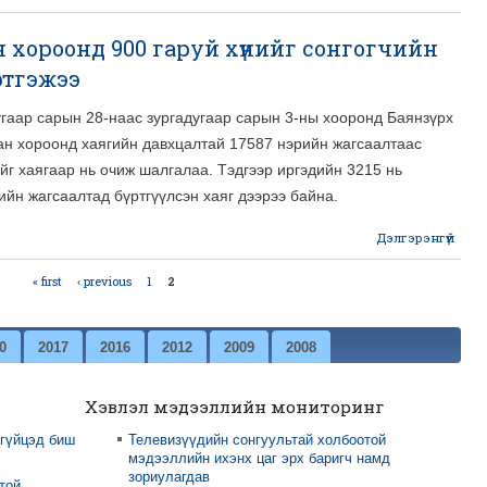
Сонг
ан хороонд 900 гаруй хүнийг сонгогчийн
жаг
бү
үртгэжээ
ир
гаар сарын 28-наас зургадугаар сарын 3-ны хооронд Баянзүрх
2
ан хороонд хаягийн давхцалтай 17587 нэрийн жагсаалтаас
йг хаягаар нь очиж шалгалаа. Тэдгээр иргэдийн 3215 нь
ийн жагсаалтад бүртгүүлсэн хаяг дээрээ байна.
Дэлгэрэнгүй
abou
Зүрх 
« first
‹ previous
1
2
х
90
0
2017
2016
2012
2009
2008
сонг
жагс
Хэвлэл мэдээллийн мониторинг
бү
 гүйцэд биш
Телевизүүдийн сонгуультай холбоотой
мэдээллийн ихэнх цаг эрх баригч намд
зориулагдав
той