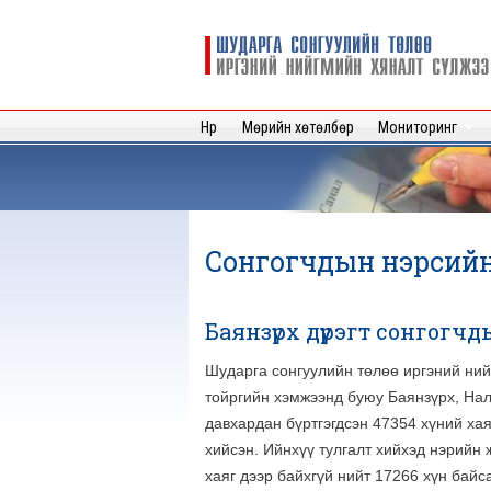
Шударга
сонгуулийн
төлөө иргэний
нийгмийн
Нүүр
Мөрийн хөтөлбөр
Мониторинг
хяналт
сүлжээ
Сонгогчдын нэрсий
Баянзүрх дүүрэгт сонгог
Шударга сонгуулийн төлөө иргэний ний
тойргийн хэмжээнд буюу Баянзүрх, Нал
давхардан бүртгэгдсэн 47354 хүний хая
хийсэн. Ийнхүү тулгалт хийхэд нэрийн 
хаяг дээр байхгүй нийт 17266 хүн байс