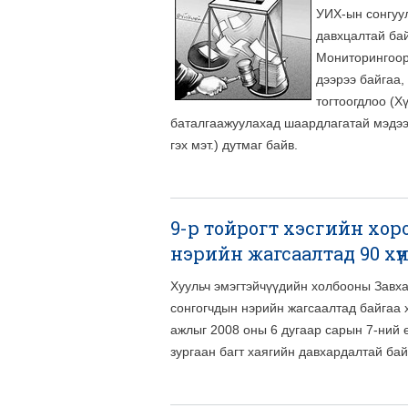
УИХ-ын сонгуул
давхцалтай бай
Мониторингоор 
дээрээ байгаа,
тогтоогдлоо (Х
баталгаажуулахад шаардлагатай мэдээ
гэх мэт.) дутмаг байв.
9-р тойрогт хэсгийн хо
нэрийн жагсаалтад 90 хүни
Хуульч эмэгтэйчүүдийн холбооны Завх
сонгогчдын нэрийн жагсаалтад байгаа х
ажлыг 2008 оны 6 дугаар сарын 7-ний 
зургаан багт хаягийн давхардалтай бай