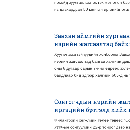
нохойд зуулгаж гэмтэх гэх мэт олон бэ
нь давхардсан 50 мянган иргэнийг олж
Завхан аймгийн зургаан 
нэрийн жагсаалтад байхг
Хуульч эмэгтэйчүүдийн холбооны Завх
нэрийн жагсаалтад байгаа хаягийн дав
оны 6 дугаар сарын 7-ний өдрөөс эхлэ
байдлаар бид эдгээр хаягийн 605-д нь 
Сонгогчдын нэрийн жагс
иргэдийн бүртгэлд хийх
Филантропи хөгжлийн төлөө төвөөс “С
УИХ-ын сонгуулийн 22-р тойрог дээр н