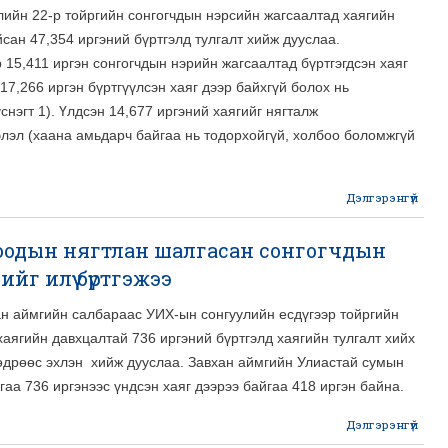
ийн 22-р тойргийн сонгогчдын нэрсийн жагсаалтад хаягийн
сан 47,354 иргэний бүртгэлд тулгалт хийж дууслаа.
15,411 иргэн сонгогчдын нэрийн жагсаалтад бүртгэгдсэн хаяг
 17,266 иргэн бүртгүүлсэн хаяг дээр байхгүй болох нь
үснэгт 1). Үлдсэн 14,677 иргэний хаягийг нягталж
лэл (хаана амьдарч байгаа нь тодорхойгүй, холбоо боломжгүй
Дэлгэрэнгүй
abo
сон
роодын нягтлан шалгасан сонгогчдын
то
йг илүү бүртгэжээ
сонг
ан аймгийн салбараас УИХ-ын сонгуулийн есдүгээр тойргийн
жаг
аягийн давхцалтай 736 иргэний бүртгэлд хаягийн тулгалт хийх
а
өдрөөс эхлэн
хийж дууслаа. Завхан аймгийн Улиастай сумын
гаа 736 иргэнээс үндсэн хаяг дээрээ байгаа 418 иргэн байна.
Дэлгэрэнгүй
a