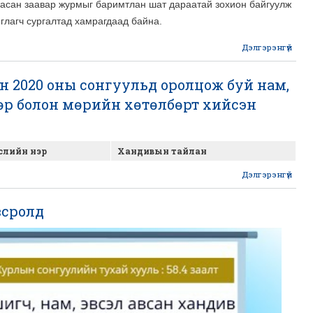
гасан заавар журмыг баримтлан шат дараатай зохион байгуулж
глагч сургалтад хамрагдаад байна.
Дэлгэрэнгүй
Сонг
ү
 2020 оны сонгуульд оролцож буй нам,
р болон мөрийн хөтөлбөрт хийсэн
хан
слийн нэр
Хандивын тайлан
Дэлгэрэнгүй
М
Улс
всролд
х
202
сонг
ор
бу
эв
м
хөт