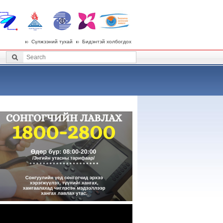
Сүлжээний тухай
Бидэнтэй холбогдох
 menu
Search
Search form