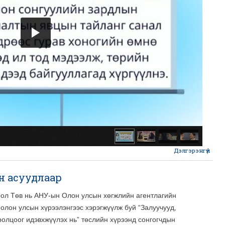
м
хөтө
х
д
Дэлгэрэнгүй
abou
Сон
бол
н асуудлаар
ол Төв нь АНУ-ын Олон улсын хөгжлийн агентлагийн
олон улсын хүрээлэнгээс хэрэгжүүлж буй “Залуучууд,
ролцоог идэвхжүүлэх нь” төслийн хүрээнд сонгогчдын