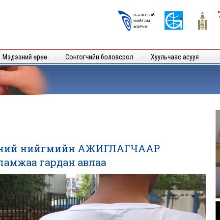
Skip to
main
Logos
content
User
Мэдээний өрөө
Сонгогчийн боловсрол
Хуульчаас асууя
эний нийгмийн АЖИГЛАГЧААР
амжаа гардан авлаа
.