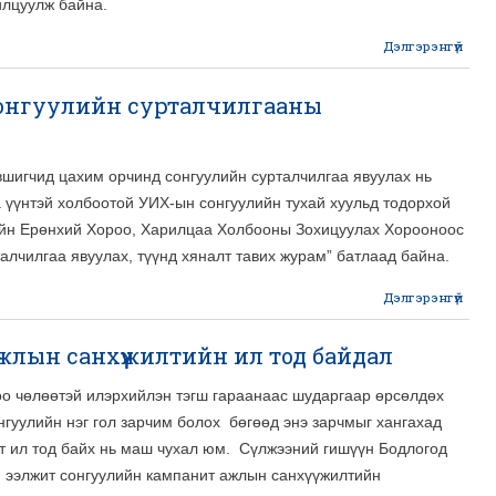
илцуулж байна.
Дэлгэрэнгүй
Тел
мон
сонгуулийн сурталчилгааны
эвшигчид цахим орчинд сонгуулийн сурталчилгаа явуулах нь
а үүнтэй холбоотой УИХ-ын сонгуулийн тухай хуульд тодорхой
ийн Ерөнхий Хороо, Харилцаа Холбооны Зохицуулах Хорооноос
алчилгаа явуулах, түүнд хяналт тавих журам” батлаад байна.
Дэлгэрэнгүй
abo
лын санхүүжилтийн ил тод байдал
сурт
оо чөлөөтэй илэрхийлэн тэгш гараанаас шударгаар өрсөлдөх
гуулийн нэг гол зарчим болох бөгөөд энэ зарчмыг хангахад
т ил тод байх нь маш чухал юм. Сүлжээний гишүүн Бодлогод
 ээлжит сонгуулийн кампанит ажлын санхүүжилтийн