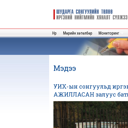
Шударга
сонгуулийн
төлөө иргэний
нийгмийн
Нүүр
Мөрийн хөтөлбөр
Мониторинг
хяналт
сүлжээ
Мэдээ
УИХ-ын сонгуульд ирг
АЖИЛЛАСАН залуус батл