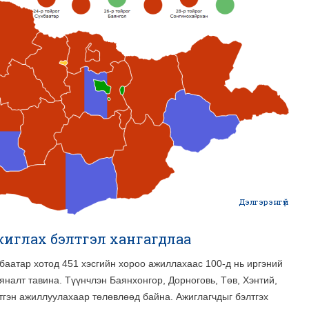
бүр
/22
Дэлгэрэнгүй
ab
он
жиглах бэлтгэл хангагдлаа
сонг
баатар хотод 451 хэсгийн хороо ажиллахаас 100-д нь иргэний
хур
налт тавина. Түүнчлэн Баянхонгор, Дорноговь, Төв, Хэнтий,
тгэн ажиллуулахаар төлөвлөөд байна. Ажиглагчдыг бэлтгэх