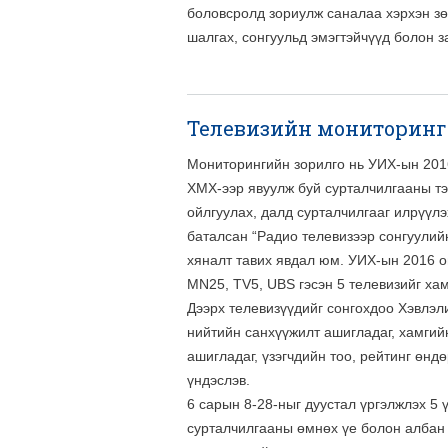
боловсролд зориулж саналаа хэрхэн зөв
шалгах, сонгуульд эмэгтэйчүүд болон з
Телевизийн мониторинг
Мониторингийн зорилго нь УИХ-ын 2016
ХМХ-ээр явуулж буй сурталчилгааны тэ
ойлгуулах, далд сурталчилгааг илрүүл
баталсан “Радио телевизээр сонгуулий
хяналт тавих явдал юм. УИХ-ын 2016 
MN25, ТV5, UBS гэсэн 5 телевизийг ха
Дээрх телевизүүдийг сонгохдоо Хэвлэл
нийтийн санхүүжилт ашигладаг, хамгий
ашигладаг, үзэгчдийн тоо, рейтинг өнд
үндэслэв.
6 сарын 8-28-ныг дуустал үргэлжлэх 5 
сурталчилгааны өмнөх үе болон албан 