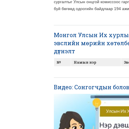
сургалтыг Улсын онцгой комиссоос гар
буй бөгөөд одоогийн байдлаар 194 ажи
Монгол Улсын Их хурлын
эвслийн мөрийн хөтөлбө
дүгнэлт
№
Намын нэр
Эв
Видео: Сонгогчдын боло