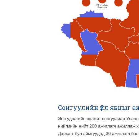
Сонгуулийн үйл явцыг а
Энэ удаагийн ээлжит сонгуулиар Улаан
нийгмийн нийт 200 ажиглагч ажиллаж хя
Дархан-Уул аймгуудад 30 ажиглагч бэл