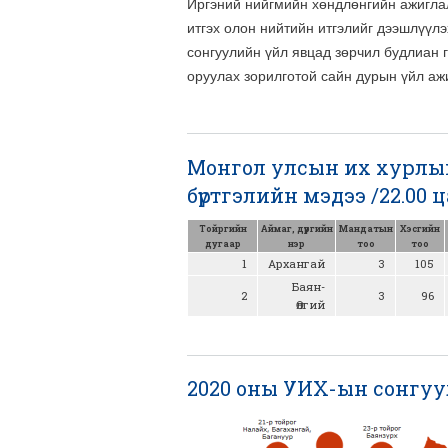
Иргэний нийгмийн хөндлөнгийн ажиглалт
итгэх олон нийтийн итгэлийг дээшлүүлэ
сонгуулийн үйл явцад зөрчил будлиан 
оруулах зорилготой сайн дурын үйл аж
Монгол улсын их хурлы
бүртгэлийн мэдээ /22.00 ц
Тойргийн
Аймаг, дүүргийн
Мандатын
Хэсгийн
дугаар
нэр
тоо
тоо
1
Архангай
3
105
Баян-
2
3
96
Өлгий
2020 оны УИХ-ын сонгуу