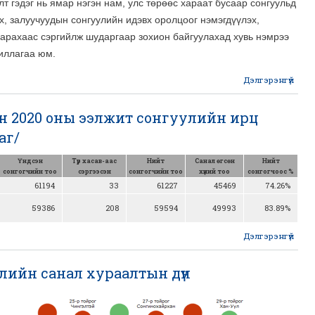
 гэдэг нь ямар нэгэн нам, улс төрөөс хараат бусаар сонгуульд
х, залуучуудын сонгуулийн идэвх оролцоог нэмэгдүүлэх,
гарахаас сэргийлж шударгаар зохион байгуулахад хувь нэмрээ
иллагаа юм.
Дэлгэрэнгүй
abo
н 2020 оны ээлжит сонгуулийн ирц
АЖИ
аг/
АЖ
Үндсэн
Түр хасав-аас
Нийт
Санал өгсөн
Нийт
б
сонгогчийн тоо
сэргээсэн
сонгогчийн тоо
хүний тоо
сонгогчоос %
гар
61194
33
61227
45469
74.26%
59386
208
59594
49993
83.89%
Дэлгэрэнгүй
у
лийн санал хураалтын дүн
2
сонг