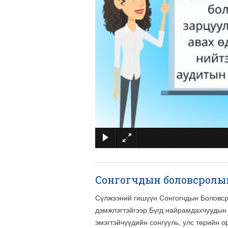
Сонгогчдын боловсролы
Сүлжээний гишүүн Сонгогчдын Боловср
дэмжлэгтэйгээр Бүгд найрамдахчуудын 
эмэгтэйчүүдийн сонгууль, улс төрийн о