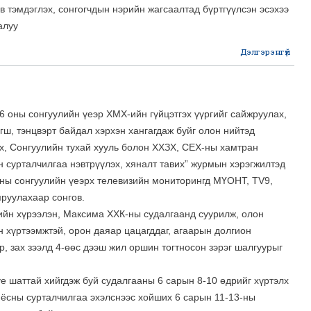
 тэмдэглэх, сонгогчдын нэрийн жагсаалтад бүртгүүлсэн эсэхээ
алуу
Дэлгэрэнгүй
Сон
боло
а
 оны сонгуулийн үеэр ХМХ-ийн гүйцэтгэх үүргийг сайжруулах,
гш, тэнцвэрт байдал хэрхэн хангагдаж буйг олон нийтэд
эх, Сонгуулийн тухай хууль болон ХХЗХ, СЕХ-ны хамтран
н сурталчилгаа нэвтрүүлэх, хяналт тавих” журмын хэрэгжилтэд
оны сонгуулийн үеэрх телевизийн мониторингд МҮОНТ, ТV9,
мруулахаар сонгов.
ийн хүрээлэн, Максима ХХК-ны судалгаанд суурилж, олон
н хүртээмжтэй, орон даяар цацагддаг, агаарын долгион
өр, зах зээлд 4-өөс дээш жил оршин тогтносон зэрэг шалгуурыг
үе шаттай хийгдэж буй судалгааны 6 сарын 8-10 өдрийг хүртэлх
ёсны сурталчилгаа эхэлснээс хойших 6 сарын 11-13-ны