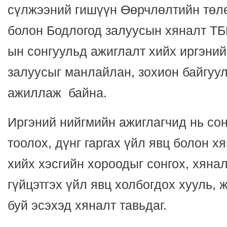
сүлжээний гишүүн Өөрчлөлтийн төл
болон Бодлогод залуусын хяналт ТБ
ын сонгуульд ажиглалт хийх иргэний
залуусыг манлайлан, зохион байгуу
ажиллаж байна.
Иргэний нийгмийн ажиглагчид нь сон
тоолох, дүнг гаргах үйл явц болон х
хийх хэсгийн хороодыг сонгох, хяна
гүйцэтгэх үйл явц холбогдох хууль,
буй эсэхэд хяналт тавьдаг.