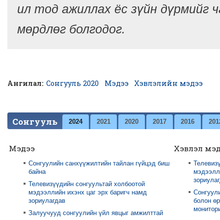
ил тод ажиллах ёс зүйн дүрмийг 
мөрдлөг болгодог.
Ангилал:
Сонгууль 2020
Мэдээ
Хэвлэлийн мэдээ
Сонгууль
2024
2021
2020
2017
2016
201
Мэдээ
Хэвлэл мэ
Сонгуулийн санхүүжилтийн тайлан гүйцэд биш
Телевизү
байна
мэдээлли
зориула
Телевизүүдийн сонгуультай холбоотой
мэдээллийн ихэнх цаг эрх баригч намд
Сонгуул
зориулагдав
болон өр
монитори
Залуучууд сонгуулийн үйл явцыг амжилттай