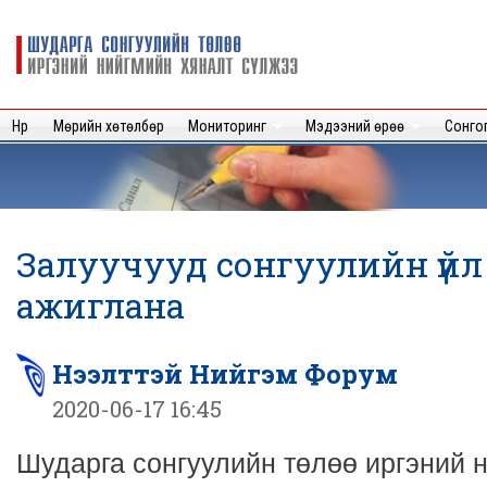
Sk
m
Шударга
c
сонгуулийн
төлөө иргэний
нийгмийн
Нүүр
Мөрийн хөтөлбөр
Мониторинг
Мэдээний өрөө
Сонго
хяналт
сүлжээ
Залуучууд сонгуулийн үйл
ажиглана
Нээлттэй Нийгэм Форум
2020-06-17 16:45
Шударга сонгуулийн төлөө иргэний 