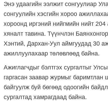
Энэ удаагийн ээлжит сонгуулиар Ул
сонгуулийн хэсгийн хороо ажиллаха
хороонд иргэний нийгмийн нийт 204
хяналт тавина. Түүнчлэн Баянхонгор
Хэнтий, Дархан-Уул аймгуудад 30 аж
ажиллуулахаар төлөвлөөд байна.
Ажиглагчдыг бэлтгэх сургалтыг Улс
гаргасан заавар журмыг баримтлан 
байгуулж буй бөгөөд одоогийн байдл
сургалтад хамрагдаад байна.