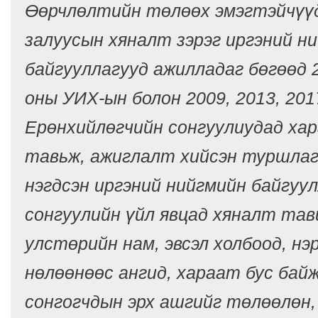
Өөрчлөлтийн төлөөх эмэгтэйчүүд
залуусын хяналт зэрэг иргэний н
байгууллагууд ажилладаг бөгөөд 2
оны УИХ-ын болон 2009, 2013, 201
Ерөнхийлөгчийн сонгуулиудад ха
тавьж, ажиглалт хийсэн туршлаг
нэгдсэн иргэний нийгмийн байгуул
сонгуулийн үйл явцад хяналт тав
улстөрийн нам, эвсэл холбоод, нэ
нөлөөнөөс ангид, хараат бус байж
сонгогчдын эрх ашгийг төлөөлөн, 