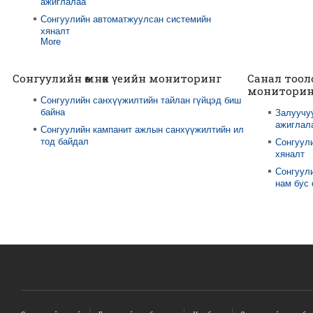
ажиглалаа
Сонгуулийн автоматжуулсан системийн
хяналт
More
Сонгуулийн өмнөх үеийн мониторинг
Санал тоол
мониторин
Сонгуулийн санхүүжилтийн тайлан гүйцэд биш
байна
Залуучу
ажиглал
Сонгуулийн кампанит ажлын санхүүжилтийн ил
тод байдал
Сонгуул
хяналт
Сонгуули
нам бус