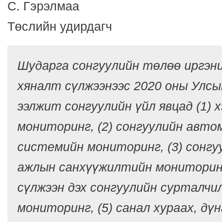
С. Гэрэлмаа
Төслийн удирдагч
Шударга сонгуулийн төлөө иргэн
хяналт сүлжээнээс 2020 оны Улсы
ээлжит сонгуулийн үйл явцад (1) 
мониторинг, (2) сонгуулийн авт
системийн мониторинг, (3) сонг
ажлын санхүүжилтийн мониторинг
сүлжээн дэх сонгуулийн сурталчи
мониторинг, (5) санал хураах, дүн