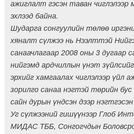
ажиглалт гэсэн таван чиглэлээр
эхлээд байна.
Шударга сонгуулийн төлөө иргэн
хяналт сүлжээ нь Нээлттэй Ний
санаачлагаар 2008 оны 3 дугаар с
нийгэмд ардчиллын үнэт зүйлсийг
эрхийг хамгаалах чиглэлээр үйл а
зорилго санаа нэгтэй төрийн бус
сайн дурын үндсэн дээр нэгтгэсэн
Уг сүлжээний гишүүнээр Глоб Ин
МИДАС ТББ, Сонгогчдын Боловсро