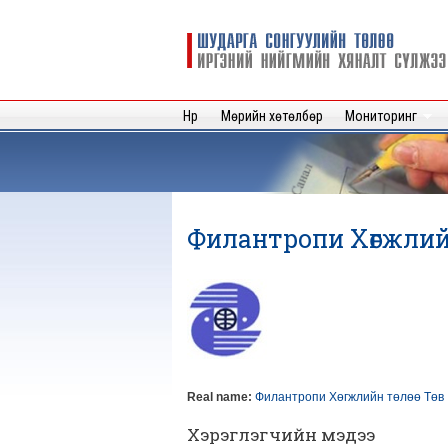
Шударга
сонгуулийн
төлөө иргэний
нийгмийн
Нүүр
Мөрийн хөтөлбөр
Мониторинг
хяналт
сүлжээ
Филантропи Хөгжлийн т
Real name:
Филантропи Хөгжлийн төлөө Төв
Хэрэглэгчийн мэдээ