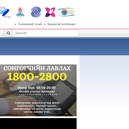
Сүлжээний тухай
Бидэнтэй холбогдох
 menu
Search
Search form