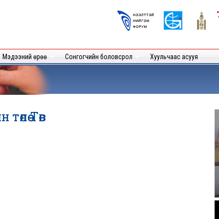
Skip to
main
Logos
content
User
Мэдээний өрөө
Сонгогчийн боловсрол
Хуульчаас асууя
өлөө Төв
.