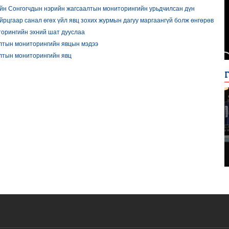
йн Сонгогчдын нэрийн жагсаалтын мониторингийн урьдчилсан дүн
рцгаар санал өгөх үйл явц зохих журмын дагуу маргаангүй болж өнгөрөв
орингийн эхний шат дууслаа
лтын мониторингийн явцын мэдээ
лтын мониторингийн явц