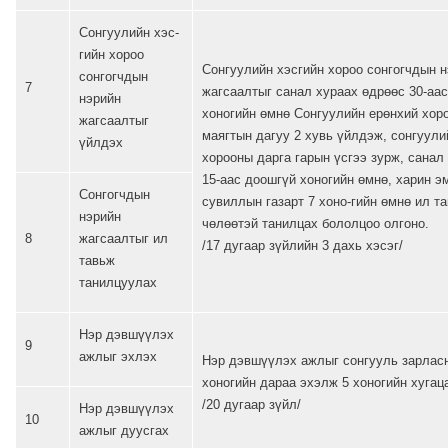
Сонгуулийн хэс-
гийн хороо
Сонгуулийн хэсгийн хороо сонгогчдын 
сонгогчдын
7
жагсаалтыг санал хураах өдрөөс 30-аа
нэрийн
хоногийн өмнө Сонгуулийн ерөнхий хор
жагсаалтыг
маягтын дагуу 2 хувь үйлдэж, сонгуули
үйлдэх
хорооны дарга гарын үсгээ зурж, санал
15-аас доошгүй хоногийн өмнө, харин эм
Сонгогчдын
сувиллын газарт 7 хоно-гийн өмнө ил т
нэрийн
чөлөөтэй танилцах бололцоо олгоно.
8
жагсаалтыг ил
/17 дугаар зүйлийн 3 дахь хэсэг/
тавьж
танилцуулах
Нэр дэвшүүлэх
9
ажлыг эхлэх
Нэр дэвшүүлэх ажлыг сонгууль зарлас
хоногийн дараа эхэлж 5 хоногийн хугац
/20 дугаар зүйл/
Нэр дэвшүүлэх
10
ажлыг дуусгах