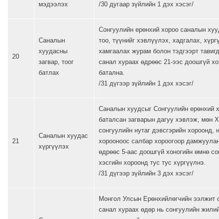
мэдээлэх
/30 дугаар зүйлийн 1 дэх хэсэг/
Сонгуулийн ерөнхий хороо саналын хуу
Саналын
тоо, түүнийг хэвлүүлэх, хадгалах, хүрг
хуудасны
хамгаалах журам болон тэдгээрт тавиг
20
загвар, тоог
санал хураах өдрөөс 21-ээс доошгүй хо
батлах
батална.
/31 дүгээр зүйлийн 1 дэх хэсэг/
Саналын хуудсыг Сонгуулийн ерөнхий 
баталсан загварын дагуу хэвлэж, мөн 
сонгуулийн нутаг дэвсгэрийн хороонд, 
Саналын хуудас
21
хорооноос салбар хороогоор дамжуулан
хүргүүлэх
өдрөөс 5-аас доошгүй хоногийн өмнө со
хэсгийн хороонд тус тус хүргүүлнэ.
/31 дүгээр зүйлийн 3 дэх хэсэг/
Монгол Улсын Ерөнхийлөгчийн ээлжит 
санал хураах өдөр нь сонгуулийн жили