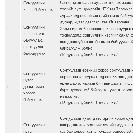
Сонгогчдын санал хурааж тоолох зорил
Сонгуулийн
хэсгийг сум, дүүргийн ИТХ-ын Тэргүүлэ
хэсэг байгуулах
хураах өдрөөс 55 хоногийн өмнө байгуу
дугаар, нутаг дэвсгэр, төвийг зарлана.
Сонгуулийн
2
Харин иргэд бөөнөөрөө шилжин суурьшс
хэсэг нэмж
тохиолдолд сонгуулийн хэсгийг санал х
байгуулах,
аас доошгүй хоногийн өмнө байгуулах
шилжүүлэн
байршуулж болно.
байршуулах
/10 дугаар зүйлийн 1 дэх хэсэг/
Сонгуулийн ерөнхий хороо сонгуулийн н
Сонгуулийн
хороог санал хураах өдрөөс 55-аас доо
нутаг
өмнө дарга, нарийн бичгийн дарга, гиш
3
дэвсгэрийн
бүрэлдэхүүнтэй байгуулж, улсын хэмж
хороог
мэдээлнэ.
байгуулах
/13 дугаар зүйлийн 1 дэх хэсэг/
Сонгуулийн нутаг дэвсгэрийн хороо сум
Сонгуулийн
шаардлагатай бол нийслэлийн дүүрэгт 
нутаг
салбар хороог санал хураах өдрөөс 50-