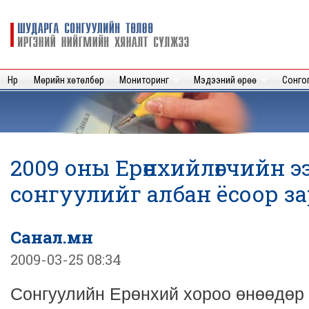
Sk
m
Шударга
c
сонгуулийн
төлөө иргэний
нийгмийн
Нүүр
Мөрийн хөтөлбөр
Мониторинг
Мэдээний өрөө
Сонго
хяналт
сүлжээ
2009 оны Ерөнхийлөгчийн 
сонгуулийг албан ёсоор з
Санал.мн
2009-03-25 08:34
Сонгуулийн Ерөнхий хороо өнөөдөр