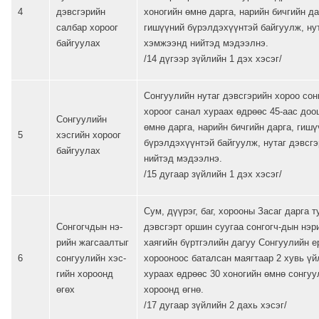
4
дэвсгэрийн
хоногийн өмнө дарга, нарийн бичгийн да
салбар хороог
гишүүний бүрэлдэхүүнтэй байгуулж, ну
байгуулах
хэмжээнд нийтэд мэдээлнэ.
/14 дүгээр зүйлийн 1 дэх хэсэг/
Сонгуулийн нутаг дэвсгэрийн хороо сон
хороог санал хураах өдрөөс 45-аас доо
Сонгуулийн
өмнө дарга, нарийн бичгийн дарга, гиш
5
хэсгийн хороог
бүрэлдэхүүнтэй байгуулж, нутаг дэвсг
байгуулах
нийтэд мэдээлнэ.
/15 дугаар зүйлийн 1 дэх хэсэг/
Сум, дүүрэг, баг, хорооны Засаг дарга т
Сонгогчдын нэ-
дэвсгэрт оршин суугаа сонгогч-дын нэр
рийн жагсаалтыг
хаягийн бүртгэлийн дагуу Сонгуулийн е
6
сонгуулийн хэс-
хорооноос баталсан маягтаар 2 хувь ү
гийн хороонд
хураах өдрөөс 30 хоногийн өмнө сонгуу
өгөх
хороонд өгнө.
/17 дугаар зүйлийн 2 дахь хэсэг/