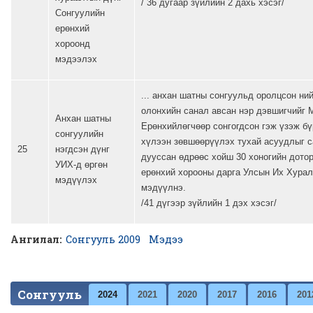
/ 36 дугаар зүйлийн 2 дахь хэсэг/
Сонгуулийн
ерөнхий
хороонд
мэдээлэх
... анхан шатны сонгуульд оролцсон ний
олонхийн санал авсан нэр дэвшигчийг 
Анхан шатны
Ерөнхийлөгчөөр сонгогдсон гэж үзэж бү
сонгуулийн
хүлээн зөвшөөрүүлэх тухай асуудлыг с
25
нэгдсэн дүнг
дууссан өдрөөс хойш 30 хоногийн дото
УИХ-д өргөн
ерөнхий хорооны дарга Улсын Их Хурал
мэдүүлэх
мэдүүлнэ.
/41 дүгээр зүйлийн 1 дэх хэсэг/
Ангилал:
Сонгууль 2009
Мэдээ
Сонгууль
2024
2021
2020
2017
2016
201