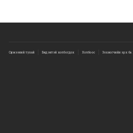
Сүлжээний тухай
Бидэнтэй холбогдох
Холбоос
Зохиогчийн эрх ба