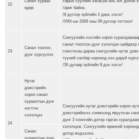
Санал хураах
сарын сүүлийн хагасын аль нэг долоо х
22
өдөр
гариг байна.
/9 дүгээр зүйлийн 2 дахь хэсэг/
/УИХ-ын 2009 оны 09 дүгээр тогтоол/
Сонгуулийн хэсгийн хороо хуралдаанаа
санал тоолсон дүнг хэлэлцэн шийдвэр 
Санал тоолох,
23
сонсгосны дараа сонгуулийн нутаг дэв
дүнг хүргүүлэх
түүний салбар хороонд нэн даруй хүргү
/35 дугаар зүйлийн 9 дэх хэсэг/
Нутаг
дэвсгэрийн
хороо санал
хураалтын дүнг
Сонгуулийн нутаг дэвсгэрийн хороо нут
нэгтгэн
дэвсгэрийнхээ хэмжээнд явуулсан сан
хэлэлцэх
дүнг 3 хоногийн дотор гарган хуралдаа
24
хэлэлцэж, Сонгуулийн ерөнхий хороонд
Санал
дотор мэдээлнэ.
хураалтын дүнг