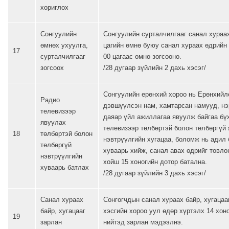
хориглох
Сонгуулийн
Сонгуулийн сурталчилгааг санал хураа
өмнөх ухуулга,
цагийн өмнө буюу санал хураах өдрийн
17
сурталчилгааг
00 цагаас өмнө зогсооно.
зогсоох
/28 дугаар зүйлийн 2 дахь хэсэг/
Сонгуулийн ерөнхий хороо нь Ерөнхийл
Радио
дэвшүүлсэн нам, хамтарсан намууд, нэ
телевизээр
даяар үйл ажиллагаа явуулж байгаа бү
явуулах
телевизээр төлбөртэй болон төлбөргүй
18
төлбөртэй болон
нэвтрүүлгийн хугацаа, боломж нь адил 
төлбөргүй
хуваарь хийж, санал авах өдрийг товло
нэвтрүүлгийн
хойш 15 хоногийн дотор батална.
хуваарь батлах
/28 дугаар зүйлийн 3 дахь хэсэг/
Санал хураах
Сонгогчдын санал хураах байр, хугацаа
байр, хугацааг
хэсгийн хороо уул өдөр хүртэлх 14 хон
19
зарлан
нийтэд зарлан мэдээлнэ.