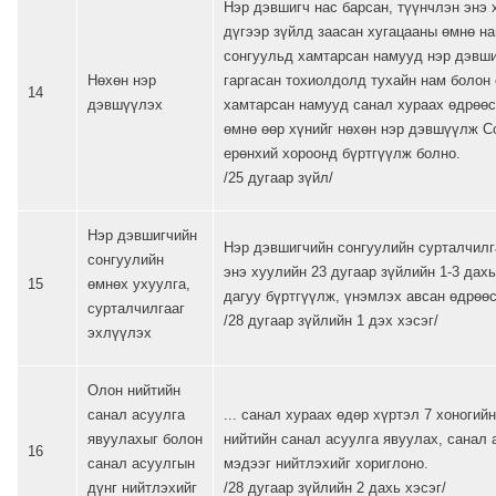
Нэр дэвшигч нас барсан, түүнчлэн энэ 
дүгээр зүйлд заасан хугацааны өмнө н
сонгуульд хамтарсан намууд нэр дэвши
Нөхөн нэр
гаргасан тохиолдолд тухайн нам болон
14
дэвшүүлэх
хамтарсан намууд санал хураах өдрөөс
өмнө өөр хүнийг нөхөн нэр дэвшүүлж С
ерөнхий хороонд бүртгүүлж болно.
/25 дугаар зүйл/
Нэр дэвшигчийн
Нэр дэвшигчийн сонгуулийн сурталчилг
сонгуулийн
энэ хуулийн 23 дугаар зүйлийн 1-3 дахь
15
өмнөх ухуулга,
дагуу бүртгүүлж, үнэмлэх авсан өдрөө
сурталчилгааг
/28 дугаар зүйлийн 1 дэх хэсэг/
эхлүүлэх
Олон нийтийн
санал асуулга
... санал хураах өдөр хүртэл 7 хоногий
явуулахыг болон
нийтийн санал асуулга явуулах, санал 
16
санал асуулгын
мэдээг нийтлэхийг хориглоно.
дүнг нийтлэхийг
/28 дугаар зүйлийн 2 дахь хэсэг/