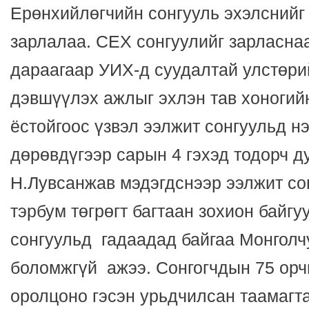
Ерөнхийлөгчийн сонгууль эхэлснийг
зарлалаа. СЕХ сонгуулийг зарласнаа
дараагаар УИХ-д суудалтай улстөри
дэвшүүлэх ажлыг эхлэн тав хоногий
ёстойгоос үзвэл ээлжит сонгуульд н
дөрөвдүгээр сарын 4 гэхэд тодорч д
Н.Лувсанжав мэдэгдснээр ээлжит со
тэрбум төгрөгт багтаан зохион байгу
сонгуульд гадаадад байгаа Монгол
боломжгүй ажээ. Сонгогчдын 75 орч
оролцоно гэсэн урьдчилсан таамагт