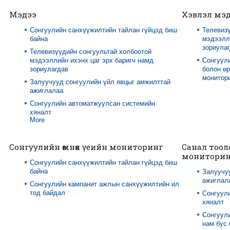
Мэдээ
Хэвлэл мэ
Сонгуулийн санхүүжилтийн тайлан гүйцэд биш
Телевизү
байна
мэдээлли
зориула
Телевизүүдийн сонгуультай холбоотой
мэдээллийн ихэнх цаг эрх баригч намд
Сонгуул
зориулагдав
болон өр
монитори
Залуучууд сонгуулийн үйл явцыг амжилттай
ажиглалаа
Сонгуулийн автоматжуулсан системийн
хяналт
More
Сонгуулийн өмнөх үеийн мониторинг
Санал тоол
мониторин
Сонгуулийн санхүүжилтийн тайлан гүйцэд биш
байна
Залуучу
ажиглал
Сонгуулийн кампанит ажлын санхүүжилтийн ил
тод байдал
Сонгуул
хяналт
Сонгуули
нам бус