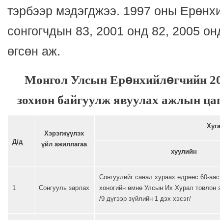
тэрбээр мэдэгджээ. 1997 оны Ерөнх
сонгогчдын 83, 2001 онд 82, 2005 он
өгсөн аж.
Монгол Улсын Ер
ө
нхийл
ө
гчийн 2
зохион байгуулж явуулах ажлын ца
Хуг
Хэрэгжүүлэх
Д/д
үйл ажиллагаа
хуулийн
Сонгуулийг санал хураах өдрөөс 60-аа
1
Сонгууль зарлах
хоногийн өмнө Улсын Их Хурал товлон 
/9 дүгээр зүйлийн 1 дэх хэсэг/