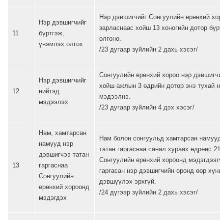
Нэр дэвшигчийг Сонгуулийн ерөнхий хо
Нэр дэвшигчийг
зарласнаас хойш 13 хоногийн дотор бү
11
бүртгэж,
олгоно.
үнэмлэх олгох
/23 дугаар зүйлийн 2 дахь хэсэг/
Сонгуулийн ерөнхий хороо нэр дэвшигч
Нэр дэвшигчийг
хойш ажлын 3 өдрийн дотор энэ тухай 
12
нийтэд
мэдээлнэ.
мэдээлэх
/23 дугаар зүйлийн 4 дэх хэсэг/
Нам, хамтарсан
Нам болон сонгуульд хамтарсан намуу
намууд нэр
татан гаргаснаа санал хураах өдрөөс 2
дэвшигчээ татан
Сонгуулийн ерөнхий хороонд мэдэгдээг
13
гаргаснаа
гаргасан нэр дэвшигчийн оронд өөр хүн
Сонгуулийн
дэвшүүлэх эрхгүй.
ерөнхий хороонд
/24 дүгээр зүйлийн 2 дахь хэсэг/
мэдэгдэх