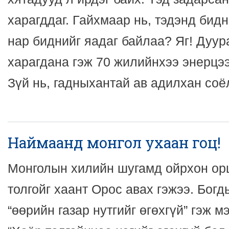
харагддаг. Гайхмаар нь, тэдэнд бид
нар биднийг яадаг байлаа? Яг! Дуур
харагдана гэж 70 жилийнхээ энерцээр
Зүй нь, гадныхантай ав адилхан соё
Наймаанд монгол ухаан гоц!
Монголын хилийн шугамд ойрхон ор
толгойг хаант Орос авах гэжээ. Богд
“өөрийн газар нутгийг өгөхгүй” гэж м