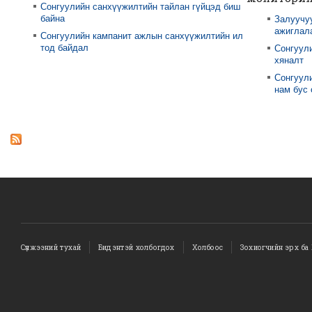
Сонгуулийн санхүүжилтийн тайлан гүйцэд биш
байна
Залуучу
ажиглал
Сонгуулийн кампанит ажлын санхүүжилтийн ил
тод байдал
Сонгуул
хяналт
Сонгуули
нам бус
Сүлжээний тухай
Бидэнтэй холбогдох
Холбоос
Зохиогчийн эрх ба