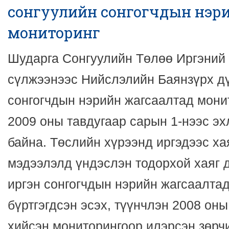
сонгуулийн сонгогчдын нэр
мониторинг
Шударга Сонгуулийн Төлөө Иргэний
сүлжээнээс Нийслэлийн Баянзүрх д
сонгогчдын нэрийн жагсаалтад мони
2009 оны тавдугаар сарын 1-нээс э
байна. Төслийн хүрээнд иргэдээс ха
мэдээлэлд үндэслэн тодорхой хаяг 
иргэн сонгогчдын нэрийн жагсаалтад
бүртгэгдсэн эсэх, түүнчлэн 2008 он
хийсэн мониторингоор илэрсэн зөрч