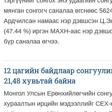
тэргүүнийг сонгох энэ удаагийн сонг
мянган сонгогч саналаа өгснөөс 5624
Ардчилсан намаас нэр дэвшсэн Ц.Э
(47.44 %) иргэн МАХН-аас нэр дэвш
бүр саналаа өгчээ.
12 цагийн байдлаар сонгуулий
21,48 хувьтай байна
Монгол Улсын Ерөнхийлөгчийн сонг
хураалтын ирцийн мэдээллийг СЕХ-