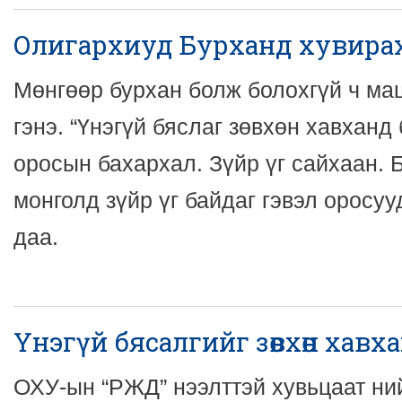
Олигархиуд Бурханд хувирах
Мөнгөөр бурхан болж болохгүй ч ма
гэнэ. “Үнэгүй бяслаг зөвхөн хавханд 
оросын бахархал. Зүйр үг сайхаан. 
монголд зүйр үг байдаг гэвэл оросуу
даа.
Үнэгүй бясалгийг зөвхөн хавх
ОХУ-ын “РЖД” нээлттэй хувьцаат ний