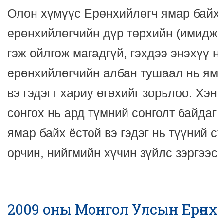
Олон хүмүүс Ерөнхийлөгч ямар байх 
ерөнхийлөгчийн дүр төрхийн (имидж
гэж ойлгож магадгүй, гэхдээ энэхүү 
ерөнхийлөгчийн албан тушаал нь я
вэ гэдэгт хариу өгөхийг зорьлоо. Хэ
сонгох нь ард түмний сонголт байда
ямар байх ёстой вэ гэдэг нь түүний с
орчин, нийгмийн хүчин зүйлс зэргээс
2009 оны Монгол Улсын Ерөн