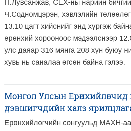
Н.Лувсанжав, СЕХ-ны нарийн бичгий
Ч.Содномцэрэн, хэвлэлийн төлөөлө
13.10 цагт хийснийг энд хүргэж байн
ерөнхий хорооноос мэдээлснээр 12.
улс даяар 316 мянга 208 хүн буюу н
хувь нь саналаа өгсөн байна гэлээ.
Монгол Улсын Ерөнхийлөгчид 
дэвшигчдийн халз ярилцлаг
Ерөнхийлөгчийн сонгуульд МАХН-аа