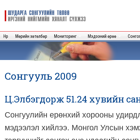
Sk
m
Шударга
c
сонгуулийн
төлөө иргэний
нийгмийн
Нүүр
Мөрийн хөтөлбөр
Мониторинг
Мэдээний өрөө
Сонго
хяналт
сүлжээ
Сонгууль 2009
Ц.Элбэгдорж 51.24 хувийн са
Сонгуулийн ерөнхий хорооны удирдл
мэдээлэл хийлээ. Монгол Улсын хэм