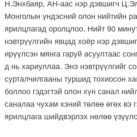
Н.Энхбаяр, АН-аас нэр дэвшигч Ц.Э
Монголын үндэсний олон нийтийн ра
ярилцлагад оролцлоо. Нийт 90 мину
нэвтрүүлгийн явцад хоёр нэр дэвшигч
ирүүлсэн мянга гаруй асуултаас сон
д нь хариуллаа. Энэ нэвтрүүлгийг с
сурталчилгааны туршид тохиосон ха
боллоо гэдэгтэй олон хүн санал ний
саналаа чухам хэний төлөө өгөх вэ г
ярилцлага шийдвэрлэх нөлөө үзүүлс