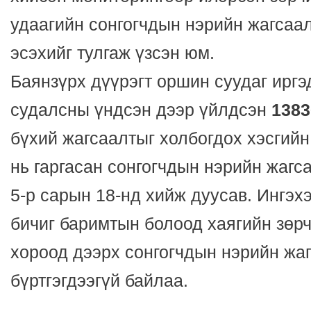
удаагийн сонгогчдын нэрийн жагсаа
эсэхийг тулгаж үзсэн юм.
Баянзүрх дүүрэгт оршин суудаг иргэ
судалсны үндсэн дээр үйлдсэн
1383
бүхий жагсаалтыг холбогдох хэсгий
нь гаргасан сонгогчдын нэрийн жагс
5-р сарын 18-нд хийж дуусав. Ингэх
бичиг баримтын болоод хаягийн зөрч
хороод дээрх сонгогчдын нэрийн жа
бүртгэгдээгүй байлаа.