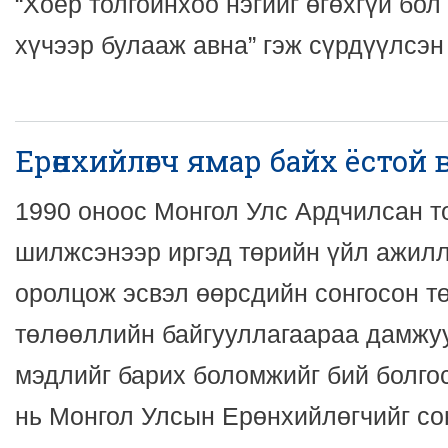
“Хоёр толгойнхоо нэгийг өгөхгүй бол
хүчээр булааж авна” гэж сүрдүүлсэн
Ерөнхийлөгч ямар байх ёстой 
1990 оноос Монгол Улс Ардчилсан т
шилжсэнээр иргэд төрийн үйл ажил
оролцож эсвэл өөрсдийн сонгосон т
төлөөллийн байгууллагаараа дамжу
мэдлийг барих боломжийг бий болгос
нь Монгол Улсын Ерөнхийлөгчийг со