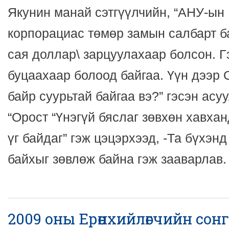
Якунин манай сэтгүүлчийн, “АНУ-ы
корпорациас төмөр замын салбарт ба
сая доллар\ зарцуулахаар болсон. Г
буцаахаар болоод байгаа. Үүн дээр
байр суурьтай байгаа вэ?” гэсэн асу
“Орост “Үнэгүй бяслаг зөвхөн хавхан
үг байдаг” гэж цэцэрхээд, -Та бүхэнд
байхыг зөвлөж байна гэж зааварлав.
2009 оны Ерөнхийлөгчийн сон