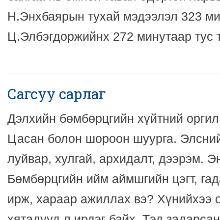
Н.Энхбаярын тухай мэдээлэл 323 ми
Ц.Элбэгдоржийнх 272 минутаар тус т
Сагсуу сарлаг
Дэлхийн бөмбөрцгийн хүйтний оргил.
Цасан болон шороон шуурга. Элсний
луйвар, хулгай, архидалт, дээрэм. Э
Бөмбөрцгийн ийм аймшгийн цэгт, гад
ирж, хараар ажиллах вэ? Хүнийхээ 
хятадууд л ирдэг байх. Тэд задарса