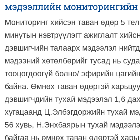
мэдээллийн мониторингийн
Мониторинг хийсэн таван өдөр 5 тел
минутын нэвтрүүлэгт ажиглалт хийсн
дэвшигчийн талаарх мэдээлэл нийтд
мэдээний хөтөлбөрийг тусад нь суда
тооцогдоогүй болно/ эфирийн цагийн
байна. Өмнөх таван өдөртэй харьцу
дэвшигчдийн тухай мэдээлэл 1,6 да
хугацаанд Ц.Элбэгдоржийн тухай мэ
56 хувь, Н.Энхбаярын тухай мэдээлэ
байгаа нь өмнөх таван өдөртэй хар