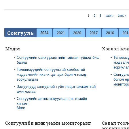
1
2
3
next ›
last »
Pages
Сонгууль
2024
2021
2020
2017
2016
201
Мэдээ
Хэвлэл мэ
Сонгуулийн санхүүжилтийн тайлан гүйцэд биш
Телевизү
байна
мэдээлли
зориула
Телевизүүдийн сонгуультай холбоотой
мэдээллийн ихэнх цаг эрх баригч намд
Сонгуул
зориулагдав
болон өр
монитори
Залуучууд сонгуулийн үйл явцыг амжилттай
ажиглалаа
Сонгуулийн автоматжуулсан системийн
хяналт
More
Сонгуулийн өмнөх үеийн мониторинг
Санал тоол
мониторин