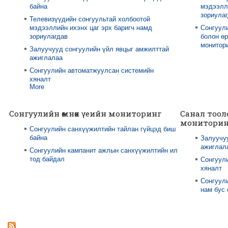
байна
мэдээлли
зориула
Телевизүүдийн сонгуультай холбоотой
мэдээллийн ихэнх цаг эрх баригч намд
Сонгуул
зориулагдав
болон өр
монитори
Залуучууд сонгуулийн үйл явцыг амжилттай
ажиглалаа
Сонгуулийн автоматжуулсан системийн
хяналт
More
Сонгуулийн өмнөх үеийн мониторинг
Санал тоол
мониторин
Сонгуулийн санхүүжилтийн тайлан гүйцэд биш
байна
Залуучу
ажиглал
Сонгуулийн кампанит ажлын санхүүжилтийн ил
тод байдал
Сонгуул
хяналт
Сонгуули
нам бус