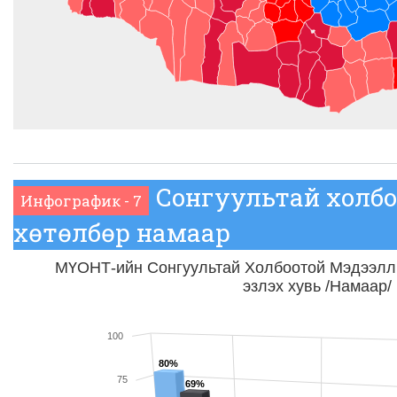
Сонгуультай холб
Инфографик - 7
хөтөлбөр намаар
МҮОНТ-ийн Сонгуультай Холбоотой Мэдээлл
эзлэх хувь /Намаар/
100
80%
75
69%