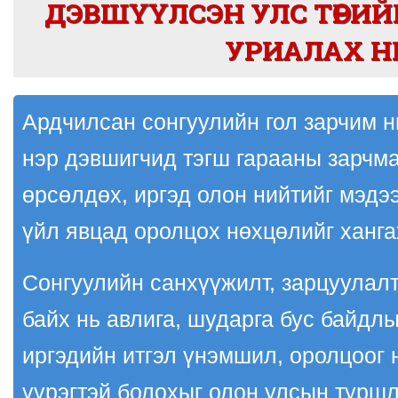
ДЭВШҮҮЛСЭН УЛС ТӨРИ
УРИАЛАХ Н
Ардчилсан сонгуулийн гол зарчим н
нэр дэвшигчид тэгш гарааны зарчм
өрсөлдөх, иргэд олон нийтийг мэдэ
үйл явцад оролцох нөхцөлийг ханга
Сонгуулийн санхүүжилт, зарцуулал
байх нь авлига, шударга бус байдлы
иргэдийн итгэл үнэмшил, оролцоог 
үүрэгтэй болохыг олон улсын туршл