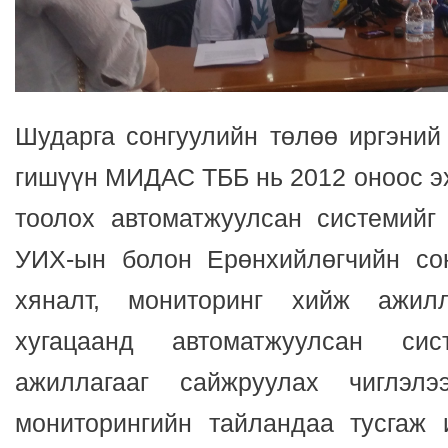
Шударга сонгуулийн төлөө иргэний
гишүүн МИДАС ТББ нь 2012 оноос э
тоолох автоматжуулсан системийг
УИХ-ын болон Ерөнхийлөгчийн со
хяналт, мониторинг хийж ажил
хугацаанд автоматжуулсан сис
ажиллагааг сайжруулах чиглэлэ
мониторингийн тайландаа тусгаж 