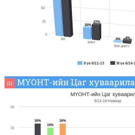
50
25
27%
20%
0
4%
0%
АН
МАН
Бие даагч
II үе 6/11-13
III үе 6/1
МҮОНТ-ийн Цаг хуваарила
III
МҮОНТ-ийн Цаг хуваари
6/14-18 Намаар
20
16%
16%
15%
15