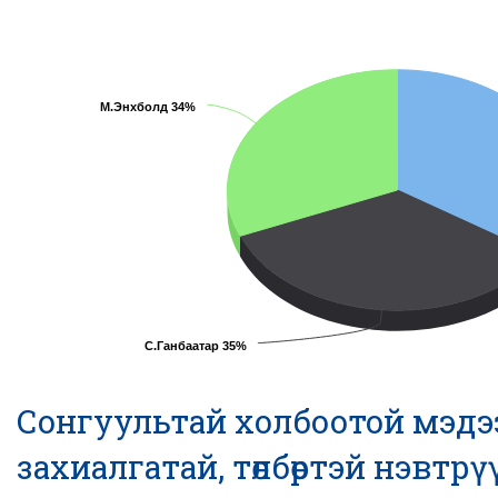
М.Энхболд 34%
С.Ганбаатар 35%
Сонгуультай холбоотой мэдэ
захиалгатай, төлбөртэй нэвтр