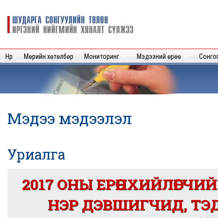
Sk
m
Шударга
c
сонгуулийн
төлөө иргэний
нийгмийн
Нүүр
Мөрийн хөтөлбөр
Мониторинг
Мэдээний өрөө
Сонго
хяналт
сүлжээ
Мэдээ мэдээлэл
Уриалга
2017 ОНЫ ЕРӨНХИЙЛӨГЧИ
НЭР ДЭВШИГЧИД, ТЭ