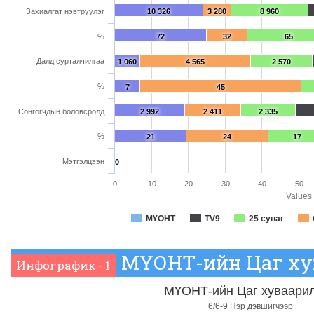
Захиалгат нэвтрүүлэг
10 326
3 280
8 960
%
72
32
65
Далд сурталчилгаа
1 060
4 565
2 570
%
7
45
Сонгогчдын боловсролд
2 992
2 411
2 335
%
21
24
17
Мэтгэлцээн
0
0
10
20
30
40
50
Values
МҮОНТ
TV9
25 суваг
МҮОНТ-ийн Цаг ху
Инфографик - 1
МҮОНТ-ийн Цаг хуваари
6/6-9 Нэр дэвшигчээр