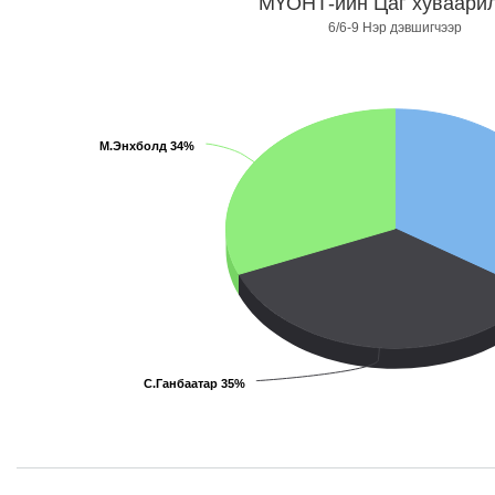
МҮОНТ-ийн Цаг хуваари
6/6-9 Нэр дэвшигчээр
М.Энхболд 34%
С.Ганбаатар 35%