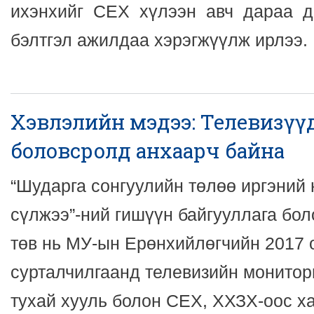
ихэнхийг СЕХ хүлээн авч дараа д
бэлтгэл ажилдаа хэрэгжүүлж ирлээ.
Хэвлэлийн мэдээ: Телевизүү
боловсролд анхаарч байна
“Шударга сонгуулийн төлөө иргэний
сүлжээ”-ний гишүүн байгууллага бо
төв нь МУ-ын Ерөнхийлөгчийн 2017 
сурталчилгаанд телевизийн монитор
тухай хууль болон СЕХ, ХХЗХ-оос х