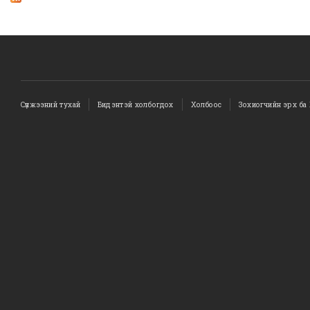
Сүлжээний тухай
Бидэнтэй холбогдох
Холбоос
Зохиогчийн эрх ба