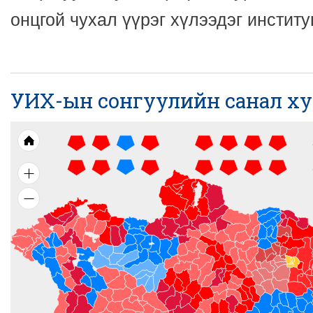
онцгой чухал үүрэг хүлээдэг институ
УИХ-ын сонгуулийн санал х