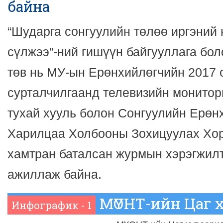
байна
“Шударга сонгуулийн төлөө иргэний
сүлжээ”-ний гишүүн байгууллага бо
төв нь МУ-ын Ерөнхийлөгчийн 2017 
сурталчилгаанд телевизийн монитор
тухай хууль болон Сонгуулийн Ерөн
Харилцаа Холбооны Зохицуулах Хор
хамтран баталсан журмын хэрэгжилт
ажиллаж байна.
МҮОНТ-ийн Цаг 
Инфографик - 1