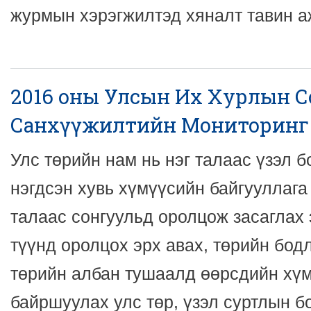
журмын хэрэгжилтэд хяналт тавин а
2016 оны Улсын Их Хурлын 
Санхүүжилтийн Мониторинг
Улс төрийн нам нь нэг талаас үзэл 
нэгдсэн хувь хүмүүсийн байгууллага
талаас сонгуульд оролцож засаглах
түүнд оролцох эрх авах, төрийн бод
төрийн албан тушаалд өөрсдийн хүм
байршуулах улс төр, үзэл суртлын б