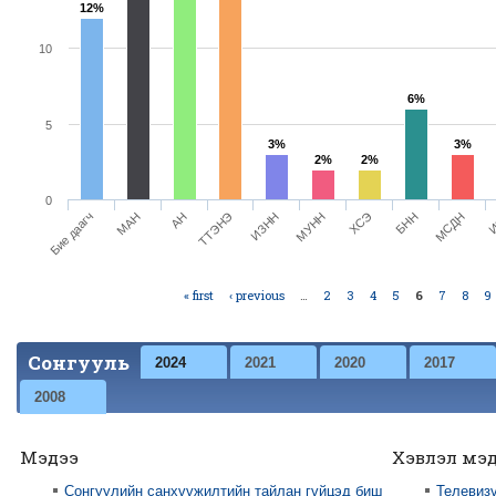
12%
10
6%
5
3%
3%
2%
2%
0
МУНН
ТТЭНЭ
МАН
МСДН
ХСЭ
ИЗНН
АН
Бие даагч
И
БНН
« first
‹ previous
…
2
3
4
5
6
7
8
9
Pages
Сонгууль
2024
2021
2020
2017
2008
Мэдээ
Хэвлэл мэ
Сонгуулийн санхүүжилтийн тайлан гүйцэд биш
Телевизү