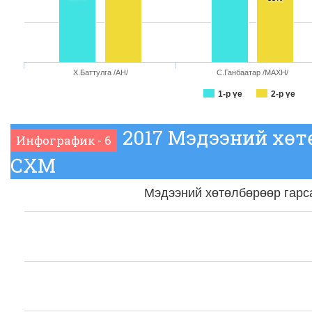
Х.Баттулга /АН/
С.Ганбаатар /МАХН/
1-р үе
2-р үе
2017 Мэдээний хөт
Инфографик - 6
СХМ
Мэдээний хөтөлбөрөөр гар