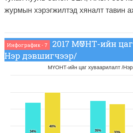
журмын хэрэгжилтэд хяналт тавин а
2017 МҮОНТ-ийн ца
Инфографик - 7
Нэр дэвшигчээр/
МҮОНТ-ийн цаг хуваарилалт /Нэр
40%
35%
34%
33%