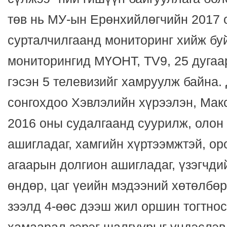
төв нь МУ-ын Ерөнхийлөгчийн 2017 
сурталчилгаанд мониторинг хийж бу
мониторингид МҮОНТ, ТV9, 25 дугаар
гэсэн 5 телевизийг хамруулж байна.
сонгохдоо Хэвлэлийн хүрээлэн, Ма
2016 оны судалгаанд суурилж, олон
ашигладаг, хамгийн хүртээмжтэй, ор
агаарын долгион ашигладаг, үзэгчдий
өндөр, цаг үеийн мэдээний хөтөлбөр
зээлд 4-өөс дээш жил оршин тогтнос