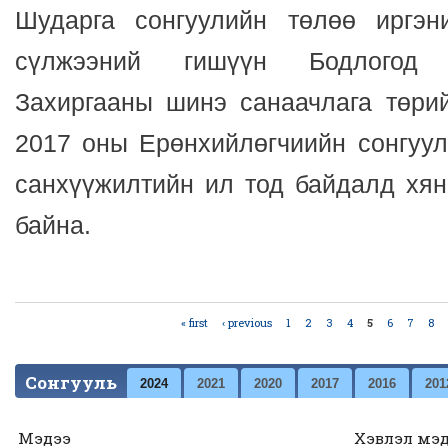
Шударга сонгуулийн төлөө иргэн
сүлжээний гишүүн Бодлогод 
Захиргааны шинэ санаачлага төрий
2017 оны Ерөнхийлөгчиийн сонгуу
санхүүжилтийн ил тод байдалд хян
байна.
« first
‹ previous
1
2
3
4
5
6
7
8
Pages
Сонгууль
2024
2021
2020
2017
2016
201
Мэдээ
Хэвлэл мэ