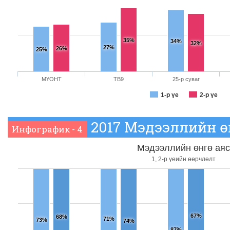
35%
34%
32%
27%
26%
25%
МҮОНТ
ТВ9
25-р суваг
1-р үе
2-р үе
2017 Мэдээллийн ө
Инфографик - 4
Мэдээллийн өнгө ая
1, 2-р үеийн өөрчлөлт
67%
68%
71%
73%
74%
87%