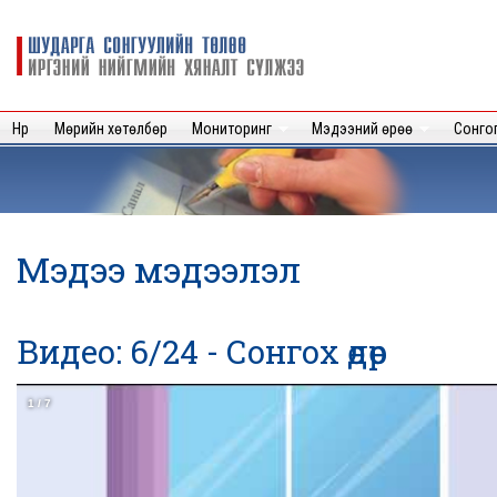
Sk
m
Шударга
c
сонгуулийн
төлөө иргэний
нийгмийн
Нүүр
Мөрийн хөтөлбөр
Мониторинг
Мэдээний өрөө
Сонго
хяналт
сүлжээ
Мэдээ мэдээлэл
Видео: 6/24 - Сонгох өдөр
1
/
7