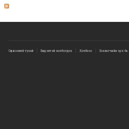
Сүлжээний тухай
Бидэнтэй холбогдох
Холбоос
Зохиогчийн эрх ба