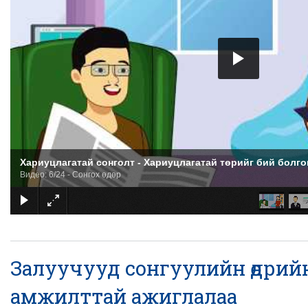
Хариуцлагатай сонголт - Хариуцлагатай төрийг бий болго
Видео: 6/24 - Сонгох өдөр
Залуучууд сонгуулийн өдрий
амжилттай ажиглалаа