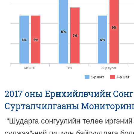
9%
8%
7%
6%
6%
6%
МҮОНТ
ТВ9
25-р суваг
1-р шат
2-р шат
2017 оны Ерөнхийлөгчийн Сон
Сурталчилгааны Мониторинг -
“Шударга сонгуулийн төлөө иргэний
сүлжээ”-ний гишүүн байгууллага бо