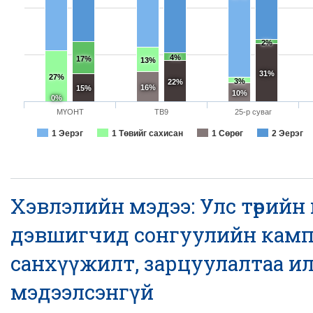
2%
4%
17%
13%
31%
27%
3%
22%
16%
15%
10%
0%
МҮОНТ
ТВ9
25-р суваг
1 Эерэг
1 Төвийг сахисан
1 Сөрөг
2 Эерэг
Хэвлэлийн мэдээ: Улс төрийн 
дэвшигчид сонгуулийн кам
санхүүжилт, зарцуулалтаа ил
мэдээлсэнгүй