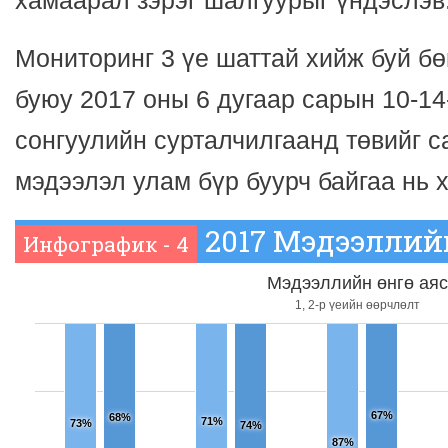
хамаарал зэрэг шалгуурыг үндэслэв
Мониторинг 3 үе шаттай хийж буй бө
буюу 2017 оны 6 дугаар сарын 10-14
сонгуулийн сурталчилгаанд төвийг с
мэдээлэл улам бүр буурч байгаа нь 
2017 Мэдээллийн 
Инфографик - 4
Мэдээллийн өнгө ая
1, 2-р үеийн өөрчлөлт
67%
68%
71%
73%
74%
87%