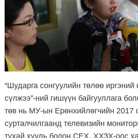
“Шударга сонгуулийн төлөө иргэний
сүлжээ”-ний гишүүн байгууллага бо
төв нь МУ-ын Ерөнхийлөгчийн 2017 
сурталчилгаанд телевизийн монитор
тухай хууль болон СЕХ, ХХЗХ-оос х