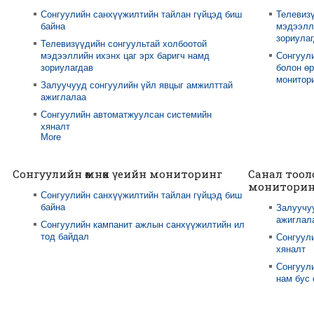
Сонгуулийн санхүүжилтийн тайлан гүйцэд биш
Телевизү
байна
мэдээлли
зориула
Телевизүүдийн сонгуультай холбоотой
мэдээллийн ихэнх цаг эрх баригч намд
Сонгуул
зориулагдав
болон өр
монитори
Залуучууд сонгуулийн үйл явцыг амжилттай
ажиглалаа
Сонгуулийн автоматжуулсан системийн
хяналт
More
Сонгуулийн өмнөх үеийн мониторинг
Санал тоол
мониторин
Сонгуулийн санхүүжилтийн тайлан гүйцэд биш
байна
Залуучу
ажиглал
Сонгуулийн кампанит ажлын санхүүжилтийн ил
тод байдал
Сонгуул
хяналт
Сонгуули
нам бус