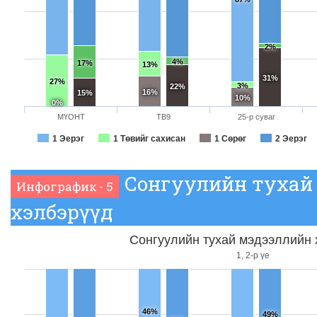
2%
4%
17%
13%
31%
27%
3%
22%
16%
15%
10%
0%
МҮОНТ
ТВ9
25-р суваг
1 Эерэг
1 Төвийг сахисан
1 Сөрөг
2 Эерэг
Сонгуулийн тухай
Инфографик - 5
хэлбэрүүд
Сонгуулийн тухай мэдээллийн 
1, 2-р үе
46%
49%