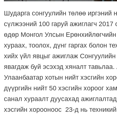
Шударга сонгуулийн төлөө иргэний 
сүлжээний 100 гаруй ажиглагч 2017 
өдөр Монгол Улсын Ерөнхийлөгчийн
хураах, тоолох, дүнг гаргах болон т
хийх үйл явцыг ажиглаж Сонгуулийн 
явагдаж буй эсэхэд хяналт тавьлаа.
Улаанбаатар хотын нийт хэсгийн хор
дүүргийн нийт 50 хэсгийн хороог ха
санал хураалт дуусахад ажиглалтад
хэсгийн хорооноос 23-д нь техникий