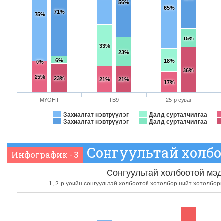
56%
65%
71%
75%
15%
33%
23%
6%
18%
0%
36%
25%
23%
21%
21%
17%
МҮОНТ
ТВ9
25-р суваг
Захиалгат нэвтрүүлэг
Далд сурталчилгаа
Захиалгат нэвтрүүлэг
Далд сурталчилгаа
Сонгуультай холбо
Инфографик - 3
Сонгуультай холбоотой мэ
1, 2-р үеийн сонгуультай холбоотой хөтөлбөр нийт хөтөлбө