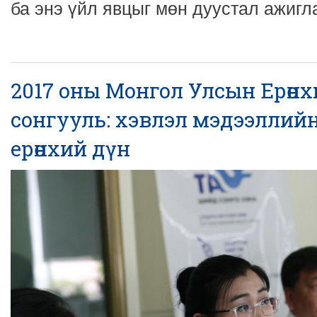
ба энэ үйл явцыг мөн дуустал ажигл
2017 оны Монгол Улсын Ерөнх
сонгууль: хэвлэл мэдээлли
ерөнхий дүн