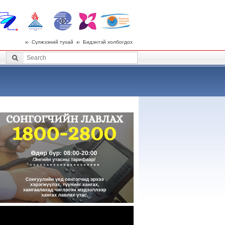
Сүлжээний тухай
Бидэнтэй холбогдох
 menu
Search
Search form