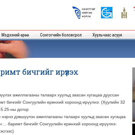
Skip to
main
Logos
content
User
Мэдээний өрөө
Сонгогчийн боловсрол
Хуульчаас асууя
имт бичгийг ирүүлэх
шүүлэх ажиллагааны талаарх хуульд заасан хугацаа дууссан
римт бичгийг Сонгуулийн ерөнхий хороонд ирүүлнэ: (Хуулийн 32
.5.25-ны дотор
н нэрээ дэвшүүлэх ажиллагааны талаарх хуульд заасан хугацаа
н ... баримт бичгийг Сонгуулийн ерөнхий хороонд ирүүлнэ:
.
эсгээс)