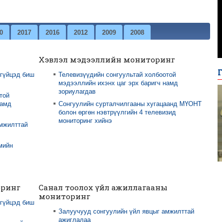
0
2017
2016
2012
2009
2008
Хэвлэл мэдээллийн мониторинг
 гүйцэд биш
Телевизүүдийн сонгуультай холбоотой
мэдээллийн ихэнх цаг эрх баригч намд
зориулагдав
той
намд
Сонгуулийн сурталчилгааны хугацаанд МҮОНТ
болон өргөн нэвтрүүлгийн 4 телевизид
мониторинг хийнэ
амжилттай
мийн
оринг
Санал тоолох үйл ажиллагааны
мониторинг
 гүйцэд биш
Залуучууд сонгуулийн үйл явцыг амжилттай
ажиглалаа