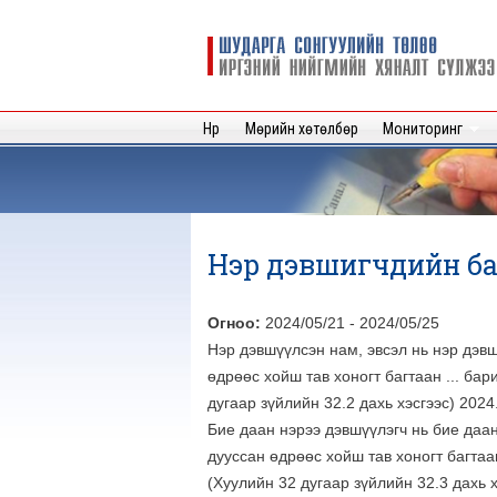
Шударга
сонгуулийн
төлөө иргэний
нийгмийн
Нүүр
Мөрийн хөтөлбөр
Мониторинг
хяналт
сүлжээ
Нэр дэвшигчдийн бар
Огноо:
2024/05/21
-
2024/05/25
Нэр дэвшүүлсэн нам, эвсэл нь нэр дэв
өдрөөс хойш тав хоногт багтаан ... ба
дугаар зүйлийн 32.2 дахь хэсгээс) 2024
Бие даан нэрээ дэвшүүлэгч нь бие даа
дууссан өдрөөс хойш тав хоногт багтаа
(Хуулийн 32 дугаар зүйлийн 32.3 дахь х