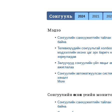
Сонгууль
2024
2021
202
Мэдээ
Сонгуулийн санхүүжилтийн тайлан
байна
Телевизүүдийн сонгуультай холбоо
мэдээллийн ихэнх цаг эрх баригч 
зориулагдав
Залуучууд сонгуулийн үйл явцыг 
ажиглалаа
Сонгуулийн автоматжуулсан систе
хяналт
More
Сонгуулийн өмнөх үеийн монит
Сонгуулийн санхүүжилтийн тайлан
байна