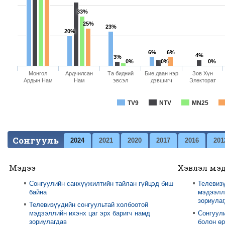
33%
25%
23%
20%
6%
6%
4%
3%
0%
0%
0%
Монгол
Ардчилсан
Та бидний
Бие даан нэр
Зөв Хүн
Ардын Нам
Нам
эвсэл
дэвшигч
Электорат
TV9
NTV
MN25
Сонгууль
2024
2021
2020
2017
2016
201
Мэдээ
Хэвлэл мэ
Сонгуулийн санхүүжилтийн тайлан гүйцэд биш
Телевизү
байна
мэдээлли
зориула
Телевизүүдийн сонгуультай холбоотой
мэдээллийн ихэнх цаг эрх баригч намд
Сонгуул
зориулагдав
болон өр