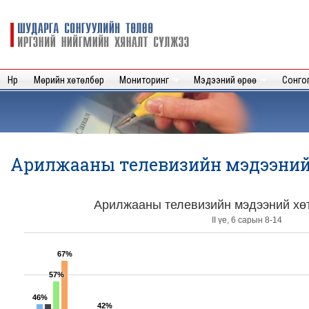
Sk
m
Шударга
c
сонгуулийн
төлөө иргэний
нийгмийн
Нүүр
Мөрийн хөтөлбөр
Мониторинг
Мэдээний өрөө
Сонго
хяналт
сүлжээ
Арилжааны телевизийн мэдээний х
Арилжааны телевизийн мэдээний хөт
II үе, 6 сарын 8-14
67%
57%
46%
42%