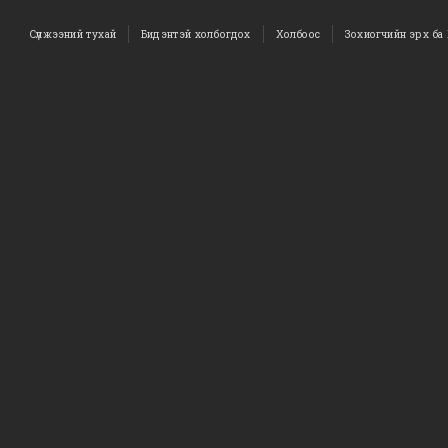
Сүлжээний тухай
Бидэнтэй холбогдох
Холбоос
Зохиогчийн эрх ба