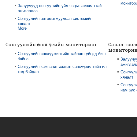
монитори
Залуучууд сонгуулийн үйл явцыг амжилттай
ажиглалаа
Сонгуулийн автоматжуулсан системийн
хяналт
More
Сонгуулийн өмнөх үеийн мониторинг
Санал тоол
мониторин
Сонгуулийн санхүүжилтийн тайлан гүйцэд биш
байна
Залуучу
ажиглал
Сонгуулийн кампанит ажлын санхүүжилтийн ил
тод байдал
Сонгуул
хяналт
Сонгуули
нам бус