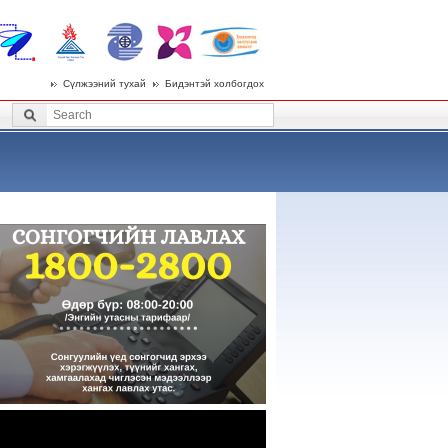
Сүлжээний тухай
Бидэнтэй холбогдох
 menu
Search
Search form