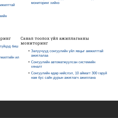
мониторинг хийнэ
амжилттай
мийн
оринг
Санал тоолох үйл ажиллагааны
мониторинг
 гүйцэд биш
Залуучууд сонгуулийн үйл явцыг амжилттай
ажиглалаа
үжилтийн ил
Сонгуулийн автоматжуулсан системийн
хяналт
Сонгуулийн өдөр нийслэл, 10 аймагт 300 гаруй
нам бус сайн дурын ажиглагч ажиллана