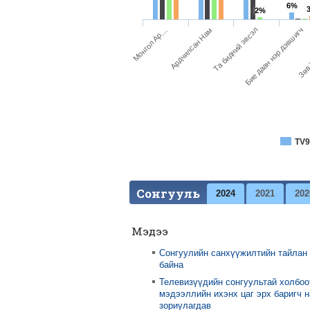
6%
2%
Зөв 
Монгол Ар…
Ардчилсан Нам
Та бидний эвсэл
Бие даан нэр дэвшигч
TV9
Сонгууль
2024
2021
202
Мэдээ
Сонгуулийн санхүүжилтийн тайлан
байна
Телевизүүдийн сонгуультай холбоо
мэдээллийн ихэнх цаг эрх баригч 
зориулагдав