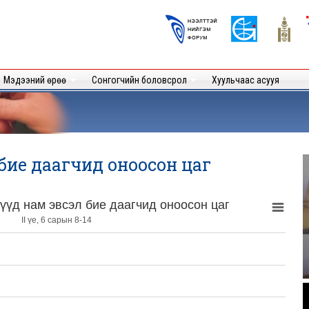
Skip to
main
Logos
content
User
Мэдээний өрөө
Сонгогчийн боловсрол
Хуульчаас асууя
 бие даагчид оноосон цаг
үд нам эвсэл бие даагчид оноосон цаг
II үе, 6 сарын 8-14
.