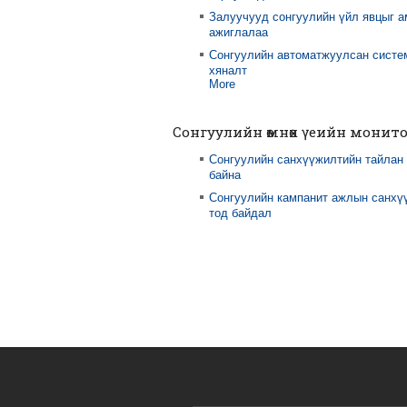
Залуучууд сонгуулийн үйл явцыг 
ажиглалаа
Сонгуулийн автоматжуулсан систе
хяналт
More
Сонгуулийн өмнөх үеийн монит
Сонгуулийн санхүүжилтийн тайлан
байна
Сонгуулийн кампанит ажлын санхү
тод байдал