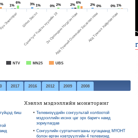
6%
6%
3%
3%
2%
2%
2%
1%
1%
1%
0%
0%
0%
Хүн Электорат
Шинэ Эвсэл
Сахигтун! Үндсэн хуулийн 19
Эх Орончдын Нэгдсэн Нам
Ард Түмний Олонхийн Засаглал Нам
Ард Түмнээ Хайрлая Нам
NTV
MN25
UBS
0
2017
2016
2012
2009
2008
Хэвлэл мэдээллийн мониторинг
 гүйцэд биш
Телевизүүдийн сонгуультай холбоотой
мэдээллийн ихэнх цаг эрх баригч намд
зориулагдав
той
намд
Сонгуулийн сурталчилгааны хугацаанд МҮОНТ
болон өргөн нэвтрүүлгийн 4 телевизид