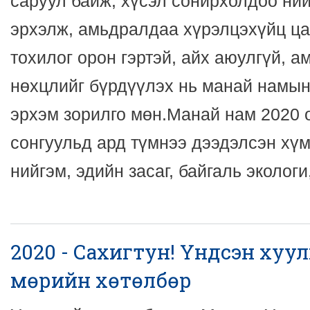
саруул байж, хүсэл сонирхолдоо ни
эрхэлж, амьдралдаа хүрэлцэхүйц ца
тохилог орон гэртэй, айх аюулгүй, 
нөхцлийг бүрдүүлэх нь манай намын
эрхэм зорилго мөн.Манай нам 2020
сонгуульд ард түмнээ дээдэлсэн хүм
нийгэм, эдийн засаг, байгаль экологи
2020 - Сахигтун! Үндсэн хуу
мөрийн хөтөлбөр