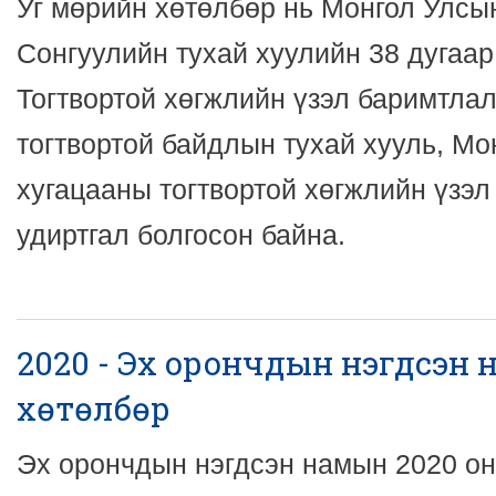
Уг мөрийн хөтөлбөр нь Монгол Улсы
Сонгуулийн тухай хуулийн 38 дугаар
Тогтвортой хөгжлийн үзэл баримтлал
тогтвортой байдлын тухай хууль, Мо
хугацааны тогтвортой хөгжлийн үзэ
удиртгал болгосон байна.
2020 - Эх орончдын нэгдсэн
хөтөлбөр
Эх орончдын нэгдсэн намын 2020 о