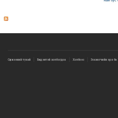
нам бус
Сүлжээний тухай
Бидэнтэй холбогдох
Холбоос
Зохиогчийн эрх ба