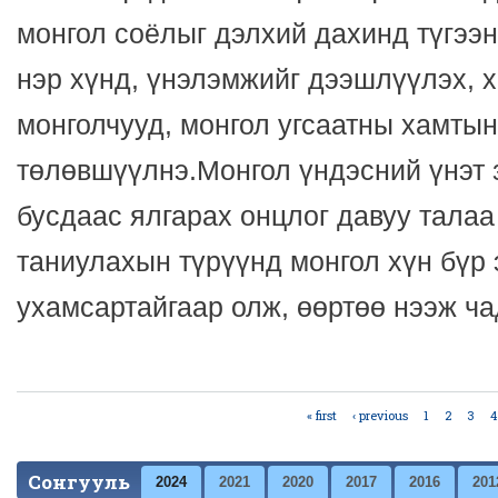
монгол соёлыг дэлхий дахинд түгээн
нэр хүнд, үнэлэмжийг дээшлүүлэх, 
монголчууд, монгол угсаатны хамты
төлөвшүүлнэ.Монгол үндэсний үнэт 
бусдаас ялгарах онцлог давуу талаа
таниулахын түрүүнд монгол хүн бүр 
ухамсартайгаар олж, өөртөө нээж ч
« first
‹ previous
1
2
3
4
Pages
Сонгууль
2024
2021
2020
2017
2016
201