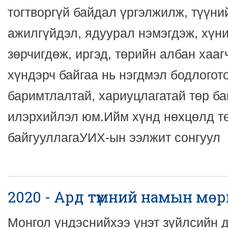
тогтворгүй байдал үргэлжилж, түүни
ажилгүйдэл, ядуурал нэмэгдэж, хүни
зөрчигдөж, иргэд, төрийн албан хаа
хүндэрч байгаа нь нэгдмэл бодлогото
баримтлалтай, хариуцлагатай төр ба
илэрхийлэл юм.Ийм хүнд нөхцөлд тө
байгууллагаУИХ-ын ээлжит сонгуул
2020 - Ард түмний намын мө
Монгол үндэснийхээ үнэт зүйлсийн д