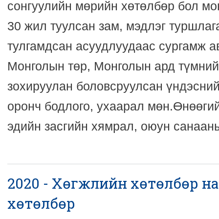
сонгуулийн мөрийн хөтөлбөр бол мо
30 жил туулсан зам, мэдлэг туршлаг
тулгамдсан асуудлуудаас сургамж а
Монголын төр, Монголын ард түмний 
зохируулан боловсруулсан үндэсний
оронч бодлого, ухаарал мөн.Өнөөгий
эдийн засгийн хямрал, оюун санааны
2020 - Хөгжлийн хөтөлбөр 
хөтөлбөр