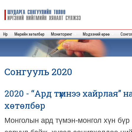
Sk
m
Шударга
c
сонгуулийн
төлөө иргэний
нийгмийн
Нүүр
Мөрийн хөтөлбөр
Мониторинг
Мэдээний өрөө
Сонго
хяналт
сүлжээ
Сонгууль 2020
2020 - “Ард түмнээ хайрлая”
хөтөлбөр
Монголын ард түмэн-монгол хүн бүр 