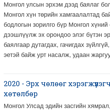
Монгол улсын эрхэм дээд баялаг бол
Монгол хүн төрийн хамгаалалтад ба
бодлогын зорилго бүр Монгол хүний
дээшлүүлж эх орондоо элэг бүтэн эр
баялгаар дутагдах, гачигдах зүйлгүй,
эетэй байж урт насалж, удаан жаргу
2020 - Эрх чөлөөг хэрэгжүүл
хөтөлбөр
Монгол Улсад эдийн засгийн хямрал,