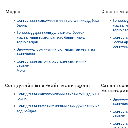
Мэдээ
Хэвлэл мэ
Сонгуулийн санхүүжилтийн тайлан гүйцэд биш
Телевизү
байна
мэдээлли
зориула
Телевизүүдийн сонгуультай холбоотой
мэдээллийн ихэнх цаг эрх баригч намд
Сонгуул
зориулагдав
болон өр
монитори
Залуучууд сонгуулийн үйл явцыг амжилттай
ажиглалаа
Сонгуулийн автоматжуулсан системийн
хяналт
More
Сонгуулийн өмнөх үеийн мониторинг
Санал тоол
мониторин
Сонгуулийн санхүүжилтийн тайлан гүйцэд биш
байна
Залуучу
ажиглал
Сонгуулийн кампанит ажлын санхүүжилтийн ил
тод байдал
Сонгуул
хяналт
Сонгуули